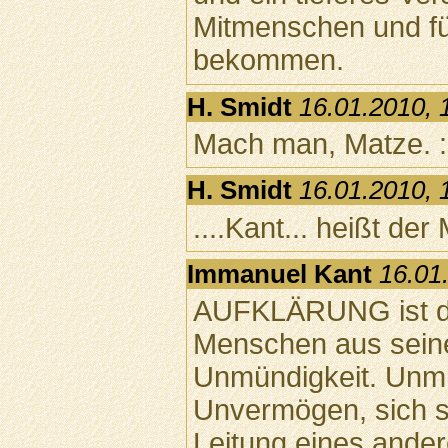
Mitmenschen und für
bekommen.
H. Smidt
16.01.2010, 
Mach man, Matze. :
H. Smidt
16.01.2010, 
....Kant... heißt de
Immanuel Kant
16.01
AUFKLÄRUNG ist d
Menschen aus seine
Unmündigkeit. Unmü
Unvermögen, sich s
Leitung eines ande