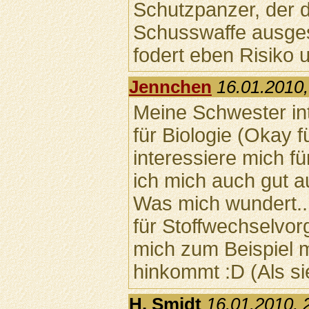
Schutzpanzer, der d
Schusswaffe ausges
fodert eben Risiko
Jennchen
16.01.2010,
Meine Schwester int
für Biologie (Okay fü
interessiere mich fü
ich mich auch gut a
Was mich wundert...
für Stoffwechselvor
mich zum Beispiel m
hinkommt :D (Als sie
H. Smidt
16.01.2010, 