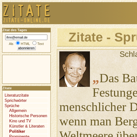
Zitat des Tages
Zitate - Sp
Als
HTML
Text
Schl
„
Das Bau
Festunge
Zitate
Literaturzitate
Sprichwörter
menschlicher 
Sprüche
Allgemein
Historische Personen
wenn man Berge
Kino und TV
Künstler & Literaten
Weltmeere übe
Politiker
Prominente