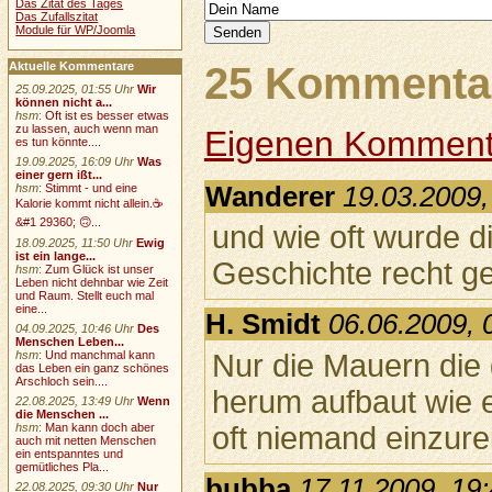
Das Zitat des Tages
Das Zufallszitat
Module für WP/Joomla
25 Kommentar
Aktuelle Kommentare
25.09.2025, 01:55 Uhr
Wir
können nicht a...
hsm
:
Oft ist es besser etwas
zu lassen, auch wenn man
Eigenen Komment
es tun könnte....
19.09.2025, 16:09 Uhr
Was
einer gern ißt...
Wanderer
19.03.2009,
hsm
:
Stimmt - und eine
Kalorie kommt nicht allein.☕
&#1 29360; 🙃...
und wie oft wurde di
18.09.2025, 11:50 Uhr
Ewig
ist ein lange...
Geschichte recht g
hsm
:
Zum Glück ist unser
Leben nicht dehnbar wie Zeit
und Raum. Stellt euch mal
eine...
H. Smidt
06.06.2009, 
04.09.2025, 10:46 Uhr
Des
Menschen Leben...
Nur die Mauern die
hsm
:
Und manchmal kann
das Leben ein ganz schönes
Arschloch sein....
herum aufbaut wie 
22.08.2025, 13:49 Uhr
Wenn
die Menschen ...
oft niemand einzure
hsm
:
Man kann doch aber
auch mit netten Menschen
ein entspanntes und
gemütliches Pla...
bubba
17.11.2009, 19
22.08.2025, 09:30 Uhr
Nur