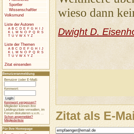
Sportler
wieso dann kei
Wissenschaftler
Volksmund
Liste der Autoren
Dwight D. Eisenh
A
B
C
D
E
F
G
H
I
J
K
L
M
N
O
P
Q
R
S
T
U
V
W
X
Y
Z
Liste der Themen
A
B
C
D
E
F
G
H
I
J
K
L
M
N
O
P
Q
R
S
T
U
V
W
X
Y
Z
Zitat einsenden
Benutzeranmeldung
Benutzer (oder E-Mail):
Kennwort:
Kennwort vergessen?
Mitglieder können ihre
Lieblingszitate verwalten, im
Zitat als E-Ma
Forum diskutieren u.v.m. ...
Schon angemeldet?
Mitgliederliste
Für Ihre Homepage