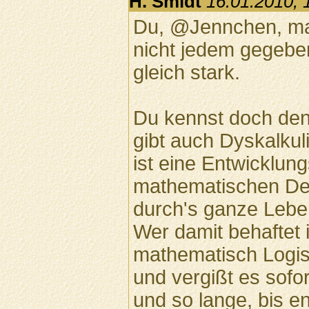
H. Smidt
16.01.2010, 
Du, @Jennchen, mat
nicht jedem gegeben
gleich stark.
Du kennst doch den 
gibt auch Dyskalku
ist eine Entwicklu
mathematischen Den
durch's ganze Leben
Wer damit behaftet i
mathematisch Logis
und vergißt es sofo
und so lange, bis e