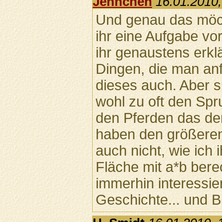
Jennchen
16.01.2010,
Und genau das möcht
ihr eine Aufgabe vo
ihr genaustens erkl
Dingen, die man anf
dieses auch. Aber si
wohl zu oft den Spr
den Pferden das de
haben den größeren
auch nicht, wie ich i
Fläche mit a*b bere
immerhin interessier
Geschichte... und Bi