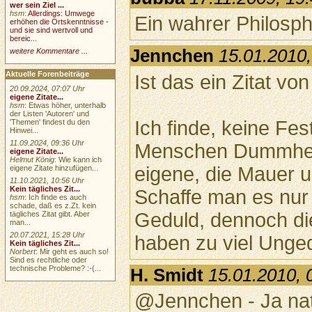
wer sein Ziel ...
hsm
:
Allerdings: Umwege
Ein wahrer Philosph
erhöhen die Ortskenntnisse -
und sie sind wertvoll und
bereic...
Jennchen
15.01.2010,
weitere Kommentare ...
Aktuelle Forenbeiträge
Ist das ein Zitat vo
20.09.2024, 07:07 Uhr
eigene Zitate...
hsm
: Etwas höher, unterhalb
der Listen 'Autoren' und
Ich finde, keine Fes
'Themen' findest du den
Hinwei...
11.09.2024, 09:36 Uhr
Menschen Dummheit
eigene Zitate...
Helmut König
: Wie kann ich
eigene, die Mauer 
eigene Zitate hinzufügen...
11.10.2021, 10:56 Uhr
Kein tägliches Zit...
Schaffe man es nur 
hsm
: Ich finde es auch
schade, daß es z.Zt. kein
Geduld, dennoch di
tägliches Zitat gibt. Aber
man...
20.07.2021, 15:28 Uhr
haben zu viel Unge
Kein tägliches Zit...
Norbert
: Mir geht es auch so!
Sind es rechtliche oder
technische Probleme? :-(...
H. Smidt
15.01.2010, 
@Jennchen - Ja natü