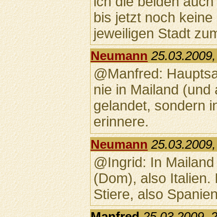
ich die beiden auc
bis jetzt noch kein
jeweiligen Stadt z
Neumann
25.03.2009,
@Manfred: Hauptsach
nie in Mailand (und 
gelandet, sondern in
erinnere.
Neumann
25.03.2009,
@Ingrid: In Mailand
(Dom), also Italien.
Stiere, also Spanien
Manfred
25.03.2009, 