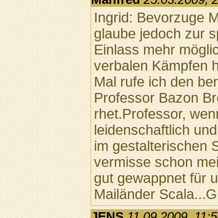
Ingrid: Bevorzuge 
glaube jedoch zur sp
Einlass mehr mögli
verbalen Kämpfen h
Mal rufe ich den be
Professor Bazon B
rhet.Professor, wenns
leidenschaftlich und
im gestalterischen 
vermisse schon mei
gut gewappnet für 
Mailänder Scala...
JENS
11.09.2009, 11: