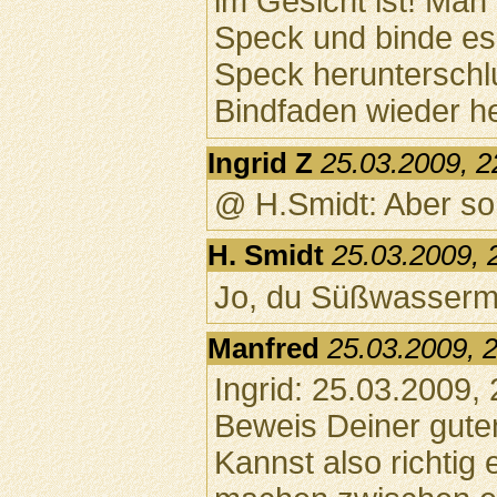
im Gesicht ist! Man
Speck und binde es
Speck heruntersch
Bindfaden wieder he
Ingrid Z
25.03.2009, 2
@ H.Smidt: Aber son
H. Smidt
25.03.2009, 
Jo, du Süßwasserm
Manfred
25.03.2009, 
Ingrid: 25.03.2009, 
Beweis Deiner gute
Kannst also richtig