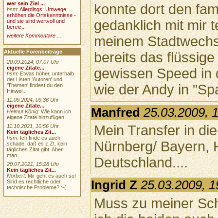
wer sein Ziel ...
konnte dort den fa
hsm
:
Allerdings: Umwege
erhöhen die Ortskenntnisse -
gedanklich mit mir t
und sie sind wertvoll und
bereic...
weitere Kommentare ...
meinem Stadtwechs
Aktuelle Forenbeiträge
bereits das flüssige
20.09.2024, 07:07 Uhr
eigene Zitate...
gewissen Speed in d
hsm
: Etwas höher, unterhalb
der Listen 'Autoren' und
wie der Andy in "Spa
'Themen' findest du den
Hinwei...
11.09.2024, 09:36 Uhr
eigene Zitate...
Manfred
25.03.2009, 
Helmut König
: Wie kann ich
eigene Zitate hinzufügen...
Mein Transfer in di
11.10.2021, 10:56 Uhr
Kein tägliches Zit...
hsm
: Ich finde es auch
Nürnberg/ Bayern,
schade, daß es z.Zt. kein
tägliches Zitat gibt. Aber
man...
Deutschland....
20.07.2021, 15:28 Uhr
Kein tägliches Zit...
Norbert
: Mir geht es auch so!
Ingrid Z
25.03.2009, 1
Sind es rechtliche oder
technische Probleme? :-(...
Muss zu meiner Sc