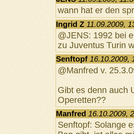
wann hat er den sp
Ingrid Z
11.09.2009, 1
@JENS: 1992 bei ei
zu Juventus Turin w
Senftopf
16.10.2009, 
@Manfred v. 25.3.09
Gibt es denn auch 
Operetten??
Manfred
16.10.2009, 
Senftopf: Solange 