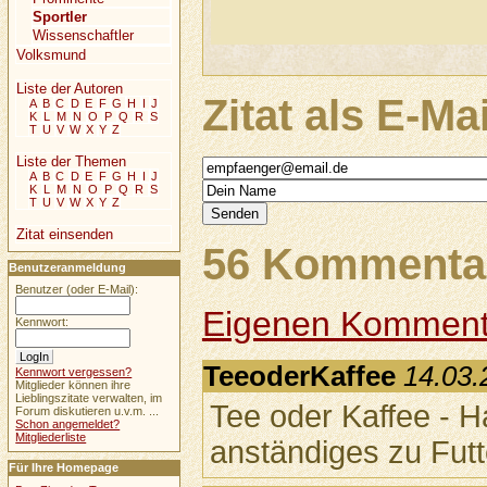
Sportler
Wissenschaftler
Volksmund
Liste der Autoren
Zitat als E-Ma
A
B
C
D
E
F
G
H
I
J
K
L
M
N
O
P
Q
R
S
T
U
V
W
X
Y
Z
Liste der Themen
A
B
C
D
E
F
G
H
I
J
K
L
M
N
O
P
Q
R
S
T
U
V
W
X
Y
Z
Zitat einsenden
56 Kommentar
Benutzeranmeldung
Benutzer (oder E-Mail):
Eigenen Komment
Kennwort:
TeeoderKaffee
14.03.
Kennwort vergessen?
Mitglieder können ihre
Lieblingszitate verwalten, im
Tee oder Kaffee - 
Forum diskutieren u.v.m. ...
Schon angemeldet?
Mitgliederliste
anständiges zu Futt
Für Ihre Homepage