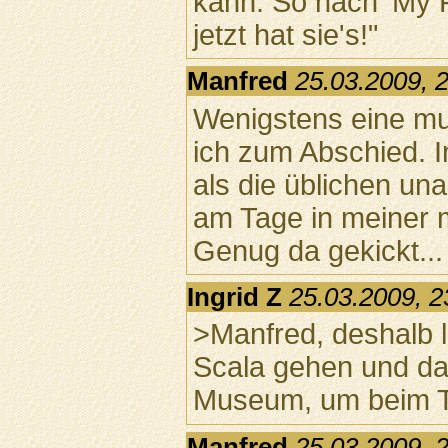
kann. So nach 'My F
jetzt hat sie's!"
Manfred
25.03.2009, 
Wenigstens eine mu
ich zum Abschied.
als die üblichen 
am Tage in meiner m
Genug da gekickt...
Ingrid Z
25.03.2009, 2
>Manfred, deshalb l
Scala gehen und da
Museum, um beim T
Manfred
25.03.2009, 