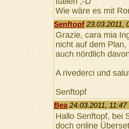
Italien ;-D
Wie wäre es mit R
Senftopf
23.03.2011, 
Grazie, cara mia In
nicht auf dem Plan,
auch nördlich davon
A rivederci und salu
Senftopf
Bea
24.03.2011, 11:47
Hallo Senftopf, bei
doch online Überset