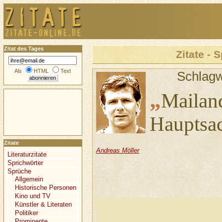
Zitat des Tages
Zitate - 
Als
HTML
Text
Schlagw
„
Mailan
Hauptsac
Zitate
Andreas Möller
Literaturzitate
Sprichwörter
Sprüche
Allgemein
Historische Personen
Kino und TV
Künstler & Literaten
Politiker
Prominente