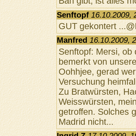
Ban gibt, ist alles m
Senftopf
16.10.2009, 
GUT gekontert ...
Manfred
16.10.2009, 
Senftopf: Mersi, ob
bemerkt von unser
Oohhjee, gerad werd
Versuchung heimfal
Zu Bratwürsten, Ha
Weisswürsten, mei
getroffen. Solches g
Madrid nicht...
Ingrid Z
17.10.2009, 1