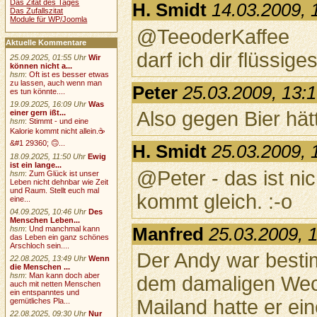
Das Zitat des Tages
H. Smidt
14.03.2009, 
Das Zufallszitat
Module für WP/Joomla
@TeeoderKaffee
Aktuelle Kommentare
darf ich dir flüssig
25.09.2025, 01:55 Uhr
Wir
können nicht a...
hsm
:
Oft ist es besser etwas
zu lassen, auch wenn man
Peter
25.03.2009, 13:
es tun könnte....
19.09.2025, 16:09 Uhr
Was
Also gegen Bier hät
einer gern ißt...
hsm
:
Stimmt - und eine
Kalorie kommt nicht allein.☕
&#1 29360; 🙃...
H. Smidt
25.03.2009, 
18.09.2025, 11:50 Uhr
Ewig
ist ein lange...
@Peter - das ist nic
hsm
:
Zum Glück ist unser
Leben nicht dehnbar wie Zeit
und Raum. Stellt euch mal
kommt gleich. :-o
eine...
04.09.2025, 10:46 Uhr
Des
Menschen Leben...
hsm
:
Und manchmal kann
Manfred
25.03.2009, 
das Leben ein ganz schönes
Arschloch sein....
Der Andy war bestim
22.08.2025, 13:49 Uhr
Wenn
die Menschen ...
hsm
:
Man kann doch aber
dem damaligen Wech
auch mit netten Menschen
ein entspanntes und
Mailand hatte er ein
gemütliches Pla...
22.08.2025, 09:30 Uhr
Nur