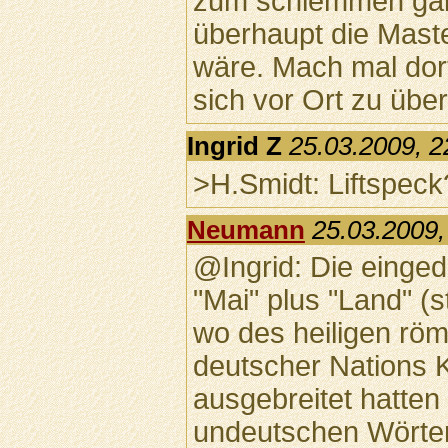
zum schlemmen gä
überhaupt die Mast
wäre. Mach mal dor
sich vor Ort zu übe
Ingrid Z
25.03.2009, 2
>H.Smidt: Liftspeck
Neumann
25.03.2009,
@Ingrid: Die einged
"Mai" plus "Land" (s
wo des heiligen rö
deutscher Nations K
ausgebreitet hatten 
undeutschen Wörte