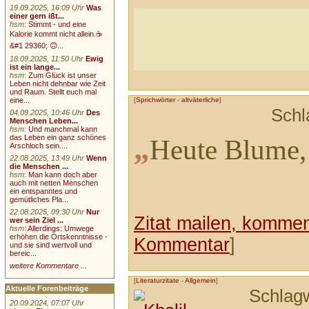
19.09.2025, 16:09 Uhr
Was
einer gern ißt...
hsm
:
Stimmt - und eine
Kalorie kommt nicht allein.☕
&#1 29360; 🙃...
18.09.2025, 11:50 Uhr
Ewig
ist ein lange...
hsm
:
Zum Glück ist unser
Leben nicht dehnbar wie Zeit
und Raum. Stellt euch mal
eine...
[
Sprichwörter
-
altväterliche
]
Schl
04.09.2025, 10:46 Uhr
Des
Menschen Leben...
hsm
:
Und manchmal kann
„
das Leben ein ganz schönes
Heute Blume,
Arschloch sein....
22.08.2025, 13:49 Uhr
Wenn
die Menschen ...
hsm
:
Man kann doch aber
auch mit netten Menschen
ein entspanntes und
gemütliches Pla...
22.08.2025, 09:30 Uhr
Nur
Zitat mailen, komment
wer sein Ziel ...
hsm
:
Allerdings: Umwege
erhöhen die Ortskenntnisse -
Kommentar
]
und sie sind wertvoll und
bereic...
weitere Kommentare ...
[
Literaturzitate
-
Allgemein
]
Aktuelle Forenbeiträge
Schlag
20.09.2024, 07:07 Uhr