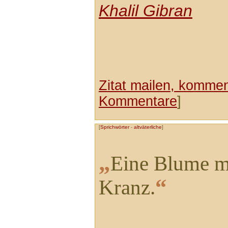
Khalil Gibran
Zitat mailen, komment
Kommentare
]
[
Sprichwörter
-
altväterliche
]
„
Eine Blume m
“
Kranz.