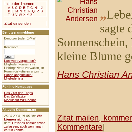
Liste der Themen
A
B
C
D
E
F
G
H
I
J
„
Leben
K
L
M
N
O
P
Q
R
S
T
U
V
W
X
Y
Z
Zitat einsenden
sagte 
Benutzeranmeldung
Sonnenschein, 
Benutzer (oder E-Mail):
Kennwort:
kleine Blume g
Kennwort vergessen?
Mitglieder können ihre
Lieblingszitate verwalten, im
Hans Christian A
Forum diskutieren u.v.m. ...
Schon angemeldet?
Mitgliederliste
Für Ihre Homepage
Das Zitat des Tages
Das Zufallszitat
Module für WP/Joomla
Aktuelle Kommentare
Zitat mailen, komment
25.09.2025, 01:55 Uhr
Wir
können nicht a...
hsm
:
Oft ist es besser etwas
Kommentare
]
zu lassen, auch wenn man
es tun könnte....