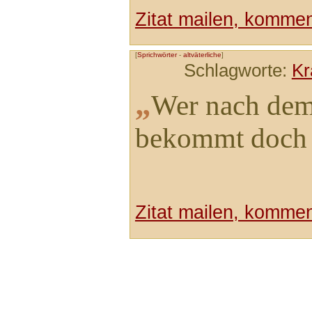
Zitat mailen, komment
[
Sprichwörter
-
altväterliche
]
Schlagworte:
Kr
„
Wer nach dem 
bekommt doch 
Zitat mailen, komment