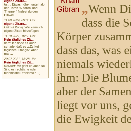
eigene Zitate...
„
Wenn Dir
hsm
: Etwas höher, unterhalb
der Listen 'Autoren' und
'Themen' findest du den
Hinwei...
dass die 
11.09.2024, 09:36 Uhr
eigene Zitate...
Helmut König
: Wie kann ich
eigene Zitate hinzufügen...
Körper zusamm
11.10.2021, 10:56 Uhr
Kein tägliches Zit...
hsm
: Ich finde es auch
dass das, was ei
schade, daß es z.Zt. kein
tägliches Zitat gibt. Aber
man...
20.07.2021, 15:28 Uhr
niemals wieder
Kein tägliches Zit...
Norbert
: Mir geht es auch so!
Sind es rechtliche oder
technische Probleme? :-(...
ihm: Die Blume
aber der Samen
liegt vor uns, 
die Ewigkeit d