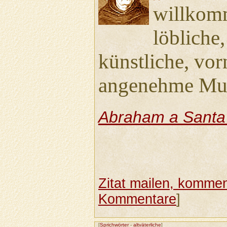
willkom
löbliche,
künstliche, vo
angenehme Mu
Abraham a Santa
Zitat mailen, komment
Kommentare
]
[
Sprichwörter
-
altväterliche
]