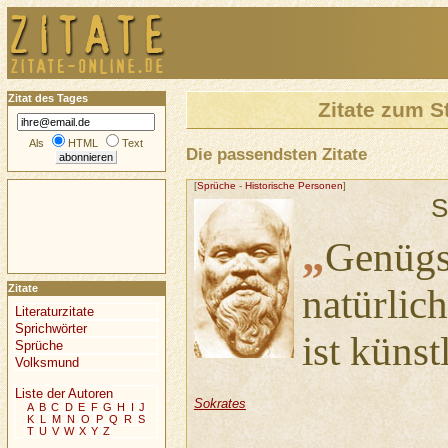
Zitat des Tages
Zitate zum S
Als
HTML
Text
Die passendsten Zitate
[
Sprüche
-
Historische Personen
]
S
„
Genügs
natürlic
Zitate
Literaturzitate
Sprichwörter
ist küns
Sprüche
Volksmund
Liste der Autoren
Sokrates
A
B
C
D
E
F
G
H
I
J
K
L
M
N
O
P
Q
R
S
T
U
V
W
X
Y
Z