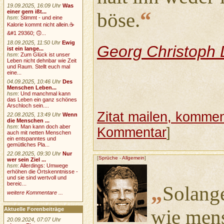
19.09.2025, 16:09 Uhr
Was
“
einer gern ißt...
böse.
hsm
:
Stimmt - und eine
Kalorie kommt nicht allein.☕
&#1 29360; 🙃...
18.09.2025, 11:50 Uhr
Ewig
Georg Christoph 
ist ein lange...
hsm
:
Zum Glück ist unser
Leben nicht dehnbar wie Zeit
und Raum. Stellt euch mal
eine...
04.09.2025, 10:46 Uhr
Des
Menschen Leben...
hsm
:
Und manchmal kann
das Leben ein ganz schönes
Arschloch sein....
Zitat mailen, komment
22.08.2025, 13:49 Uhr
Wenn
die Menschen ...
hsm
:
Man kann doch aber
Kommentar
]
auch mit netten Menschen
ein entspanntes und
gemütliches Pla...
22.08.2025, 09:30 Uhr
Nur
[
Sprüche
-
Allgemein
]
wer sein Ziel ...
hsm
:
Allerdings: Umwege
erhöhen die Ortskenntnisse -
und sie sind wertvoll und
bereic...
„
Solange
weitere Kommentare ...
Aktuelle Forenbeiträge
wie mens
20.09.2024, 07:07 Uhr