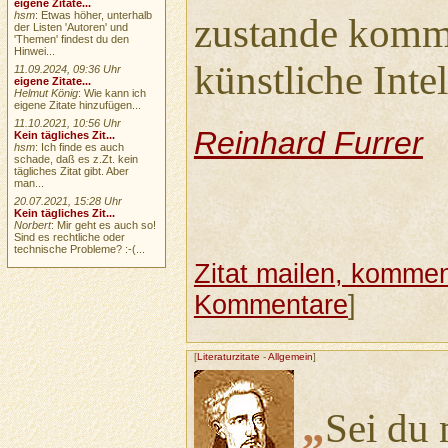
eigene Zitate...
hsm
: Etwas höher, unterhalb
zustande kommt
der Listen 'Autoren' und
'Themen' findest du den
Hinwei...
künstliche Inte
11.09.2024, 09:36 Uhr
eigene Zitate...
Helmut König
: Wie kann ich
eigene Zitate hinzufügen...
11.10.2021, 10:56 Uhr
Reinhard Furrer
Kein tägliches Zit...
hsm
: Ich finde es auch
schade, daß es z.Zt. kein
tägliches Zitat gibt. Aber
man...
20.07.2021, 15:28 Uhr
Kein tägliches Zit...
Norbert
: Mir geht es auch so!
Sind es rechtliche oder
technische Probleme? :-(...
Zitat mailen, komment
Kommentare
]
[
Literaturzitate
-
Allgemein
]
„
Sei du 