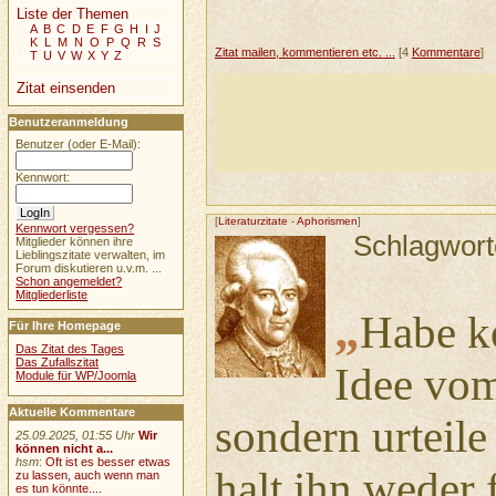
Liste der Themen
A
B
C
D
E
F
G
H
I
J
K
L
M
N
O
P
Q
R
S
Zitat mailen, kommentieren etc. ...
[4
Kommentare
]
T
U
V
W
X
Y
Z
Zitat einsenden
Benutzeranmeldung
Benutzer (oder E-Mail):
Kennwort:
[
Literaturzitate
-
Aphorismen
]
Kennwort vergessen?
Schlagwort
Mitglieder können ihre
Lieblingszitate verwalten, im
Forum diskutieren u.v.m. ...
Schon angemeldet?
Mitgliederliste
„
Habe ke
Für Ihre Homepage
Das Zitat des Tages
Das Zufallszitat
Idee vo
Module für WP/Joomla
Aktuelle Kommentare
sondern urteile
25.09.2025, 01:55 Uhr
Wir
können nicht a...
hsm
:
Oft ist es besser etwas
halt ihn weder 
zu lassen, auch wenn man
es tun könnte....