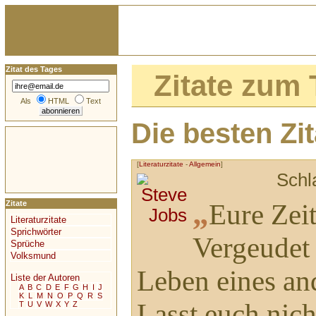
Zitat des Tages
Zitate zum
Als
HTML
Text
Die besten Z
[
Literaturzitate
-
Allgemein
]
Schl
„
Eure Zeit
Zitate
Literaturzitate
Sprichwörter
Vergeudet 
Sprüche
Volksmund
Leben eines an
Liste der Autoren
A
B
C
D
E
F
G
H
I
J
K
L
M
N
O
P
Q
R
S
Lasst euch ni
T
U
V
W
X
Y
Z