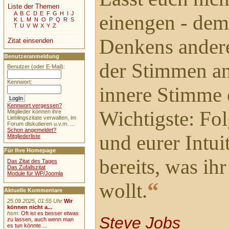
Liste der Themen
A
B
C
D
E
F
G
H
I
J
einengen - dem
K
L
M
N
O
P
Q
R
S
T
U
V
W
X
Y
Z
Denkens andere
Zitat einsenden
Benutzeranmeldung
der Stimmen an
Benutzer (oder E-Mail):
Kennwort:
innere Stimme 
Kennwort vergessen?
Wichtigste: Fo
Mitglieder können ihre
Lieblingszitate verwalten, im
Forum diskutieren u.v.m. ...
Schon angemeldet?
und eurer Intui
Mitgliederliste
Für Ihre Homepage
bereits, was ih
Das Zitat des Tages
Das Zufallszitat
Module für WP/Joomla
“
wollt.
Aktuelle Kommentare
25.09.2025, 01:55 Uhr
Wir
können nicht a...
hsm
:
Oft ist es besser etwas
Steve Jobs
zu lassen, auch wenn man
es tun könnte....