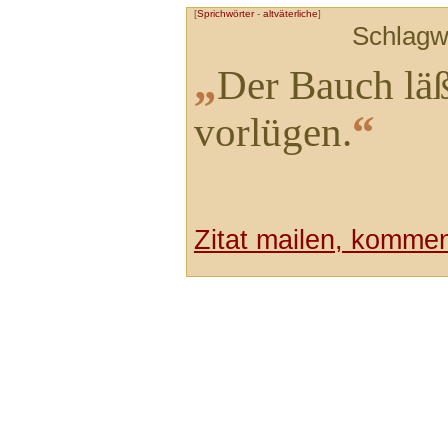
[
Sprichwörter
-
altväterliche
]
Schlagw
„
Der Bauch läß
“
vorlügen.
Zitat mailen, komment