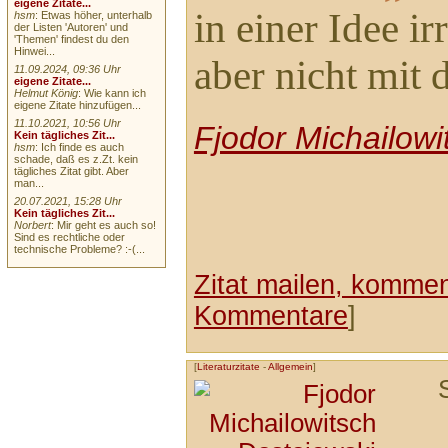
eigene Zitate...
in einer Idee i
hsm
: Etwas höher, unterhalb
der Listen 'Autoren' und
'Themen' findest du den
Hinwei...
aber nicht mit 
11.09.2024, 09:36 Uhr
eigene Zitate...
Helmut König
: Wie kann ich
eigene Zitate hinzufügen...
11.10.2021, 10:56 Uhr
Fjodor Michailowi
Kein tägliches Zit...
hsm
: Ich finde es auch
schade, daß es z.Zt. kein
tägliches Zitat gibt. Aber
man...
20.07.2021, 15:28 Uhr
Kein tägliches Zit...
Norbert
: Mir geht es auch so!
Sind es rechtliche oder
technische Probleme? :-(...
Zitat mailen, komment
Kommentare
]
[
Literaturzitate
-
Allgemein
]