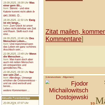
19.09.2025, 16:09 Uhr
Was
einer gern ißt...
hsm
:
Stimmt - und eine
Kalorie kommt nicht allein.☕
&#1 29360; 🙃...
18.09.2025, 11:50 Uhr
Ewig
ist ein lange...
hsm
:
Zum Glück ist unser
Leben nicht dehnbar wie Zeit
Zitat mailen, komment
und Raum. Stellt euch mal
eine...
Kommentare
]
04.09.2025, 10:46 Uhr
Des
Menschen Leben...
hsm
:
Und manchmal kann
das Leben ein ganz schönes
Arschloch sein....
22.08.2025, 13:49 Uhr
Wenn
die Menschen ...
hsm
:
Man kann doch aber
auch mit netten Menschen
ein entspanntes und
gemütliches Pla...
22.08.2025, 09:30 Uhr
Nur
wer sein Ziel ...
[
Literaturzitate
-
Allgemein
]
hsm
:
Allerdings: Umwege
erhöhen die Ortskenntnisse -
und sie sind wertvoll und
bereic...
weitere Kommentare ...
„
Ma
Aktuelle Forenbeiträge
20.09.2024, 07:07 Uhr