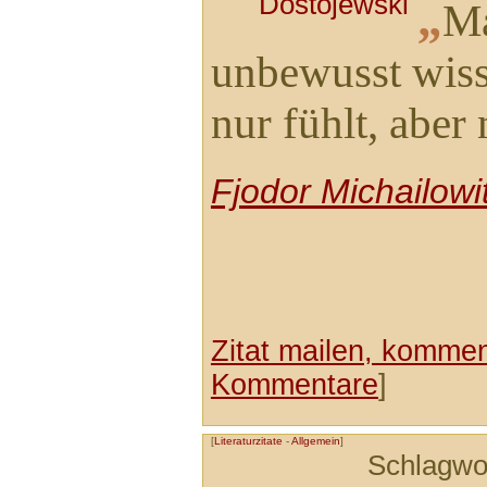
„
Ma
unbewusst wis
nur fühlt, aber 
Fjodor Michailowi
Zitat mailen, komment
Kommentare
]
[
Literaturzitate
-
Allgemein
]
Schlagwo