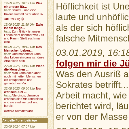
Höflichkeit ist Une
19.09.2025, 16:09 Uhr
Was
einer gern ißt...
hsm
:
Stimmt - und eine
laute und unhöflic
Kalorie kommt nicht allein.☕
&#1 29360; 🙃...
als der sich höfl
18.09.2025, 11:50 Uhr
Ewig
ist ein lange...
hsm
:
Zum Glück ist unser
falsche Mitmens
Leben nicht dehnbar wie Zeit
und Raum. Stellt euch mal
eine...
04.09.2025, 10:46 Uhr
Des
03.01.2019, 16:1
Menschen Leben...
hsm
:
Und manchmal kann
das Leben ein ganz schönes
folgen mir die Jü
Arschloch sein....
22.08.2025, 13:49 Uhr
Wenn
die Menschen ...
Was den Ausriß a
hsm
:
Man kann doch aber
auch mit netten Menschen
ein entspanntes und
Sokrates betrifft.
gemütliches Pla...
22.08.2025, 09:30 Uhr
Nur
wer sein Ziel ...
Arbeit macht, wie
hsm
:
Allerdings: Umwege
erhöhen die Ortskenntnisse -
und sie sind wertvoll und
berichtet wird, lä
bereic...
weitere Kommentare ...
er von der Masse
Aktuelle Forenbeiträge
20.09.2024, 07:07 Uhr