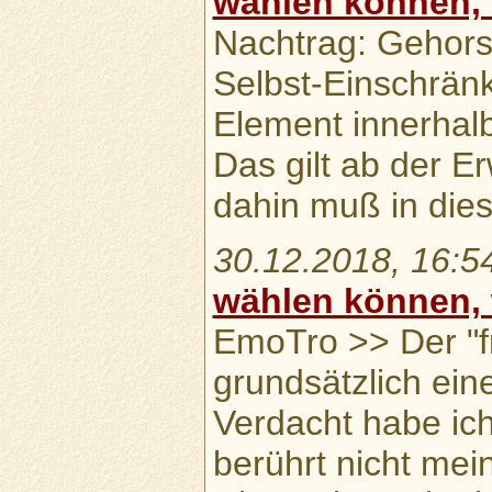
wählen können,
Nachtrag: Gehorsa
Selbst-Einschränk
Element innerhalb 
Das gilt ab der E
dahin muß in die
30.12.2018, 16:5
wählen können,
EmoTro >> Der "fre
grundsätzlich ein
Verdacht habe ic
berührt nicht mein