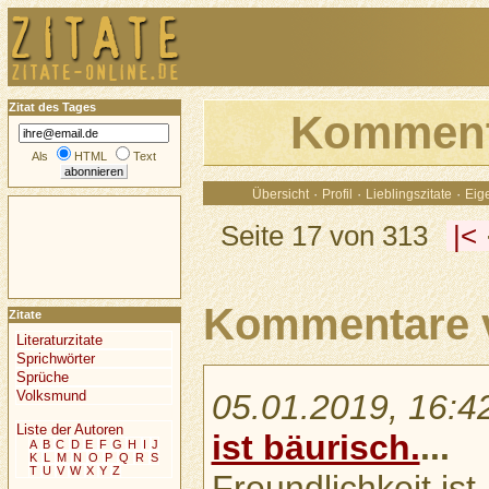
Zitat des Tages
Komment
Als
HTML
Text
·
·
·
Übersicht
Profil
Lieblingszitate
Eige
Seite 17 von 313
|<
Kommentare 
Zitate
Literaturzitate
Sprichwörter
Sprüche
05.01.2019, 16:4
Volksmund
Liste der Autoren
ist bäurisch.
...
A
B
C
D
E
F
G
H
I
J
K
L
M
N
O
P
Q
R
S
T
U
V
W
X
Y
Z
Freundlichkeit ist