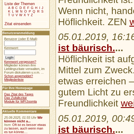
Liste der Themen
Wenn nicht, hande
A
B
C
D
E
F
G
H
I
J
K
L
M
N
O
P
Q
R
S
T
U
V
W
X
Y
Z
Höflichkeit. ZEN
w
Zitat einsenden
Benutzeranmeldung
05.01.2019, 16:1
Benutzer (oder E-Mail):
ist bäurisch.
...
Kennwort:
Höflichkeit ist auf
Kennwort vergessen?
Mitglieder können ihre
Mittel zum Zweck.
Lieblingszitate verwalten, im
Forum diskutieren u.v.m. ...
Schon angemeldet?
etwas erreichen – 
Mitgliederliste
Für Ihre Homepage
gutem Licht zu e
Das Zitat des Tages
Das Zufallszitat
Freundlichkeit
wei
Module für WP/Joomla
Aktuelle Kommentare
05.01.2019, 00:4
25.09.2025, 01:55 Uhr
Wir
können nicht a...
hsm
:
Oft ist es besser etwas
ist bäurisch.
...
zu lassen, auch wenn man
es tun könnte....