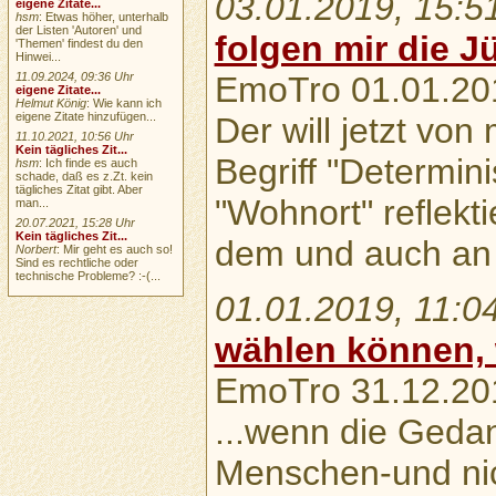
03.01.2019, 15:5
eigene Zitate...
hsm
: Etwas höher, unterhalb
der Listen 'Autoren' und
folgen mir die Jü
'Themen' findest du den
Hinwei...
11.09.2024, 09:36 Uhr
EmoTro 01.01.20
eigene Zitate...
Helmut König
: Wie kann ich
eigene Zitate hinzufügen...
Der will jetzt von
11.10.2021, 10:56 Uhr
Kein tägliches Zit...
Begriff "Determi
hsm
: Ich finde es auch
schade, daß es z.Zt. kein
tägliches Zitat gibt. Aber
"Wohnort" reflekti
man...
20.07.2021, 15:28 Uhr
Kein tägliches Zit...
dem und auch an
Norbert
: Mir geht es auch so!
Sind es rechtliche oder
technische Probleme? :-(...
01.01.2019, 11:0
wählen können,
EmoTro 31.12.201
...wenn die Geda
Menschen-und nic