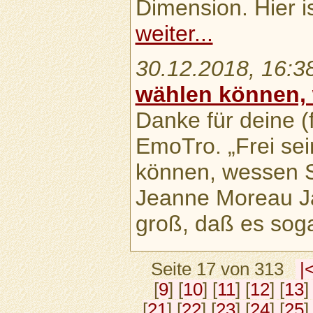
Dimension. Hier is
weiter...
30.12.2018, 16:3
wählen können,
Danke für deine (
EmoTro. „Frei sei
können, wessen Sk
Jeanne Moreau Ja,
groß, daß es so
Seite 17 von 313
|
[
9
] [
10
] [
11
] [
12
] [
13
]
[
21
] [
22
] [
23
] [
24
] [
25
]