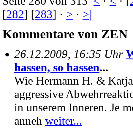
Seite 280 von 313
|<
·
<
· [
[
282
] [
283
] ·
>
·
>|
Kommentare von ZEN
26.12.2009, 16:35 Uhr
W
hassen, so hassen
...
Wie Hermann H. & Katja s
aggressive Abwehrreaktio
in unserem Inneren. Je m
anneh
weiter...