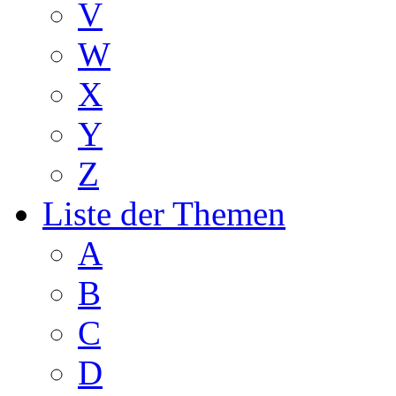
V
W
X
Y
Z
Liste der Themen
A
B
C
D