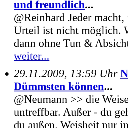
und freundlich
...
@Reinhard Jeder macht, w
Urteil ist nicht möglich
dann ohne Tun & Absicht
weiter...
29.11.2009, 13:59 Uhr
N
Dümmsten können
...
@Neumann >> die Weisest
untreffbar. Außer - du ge
du außen, Weisheit nur 