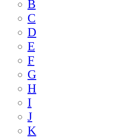
B
C
D
E
F
G
H
I
J
K