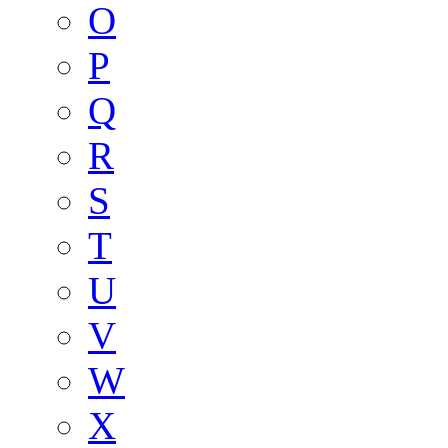
O
P
Q
R
S
T
U
V
W
X