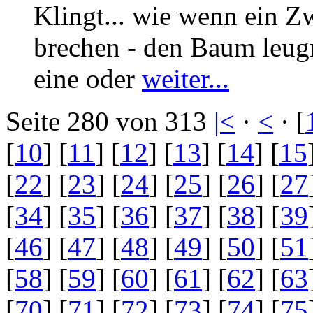
Klingt... wie wenn ein Zw
brechen - den Baum leug
eine oder
weiter...
Seite 280 von 313
|<
·
<
· [
[
10
] [
11
] [
12
] [
13
] [
14
] [
15
[
22
] [
23
] [
24
] [
25
] [
26
] [
27
[
34
] [
35
] [
36
] [
37
] [
38
] [
39
[
46
] [
47
] [
48
] [
49
] [
50
] [
51
[
58
] [
59
] [
60
] [
61
] [
62
] [
63
[
70
] [
71
] [
72
] [
73
] [
74
] [
75