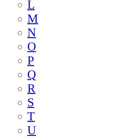
L
M
N
O
P
Q
R
S
T
U