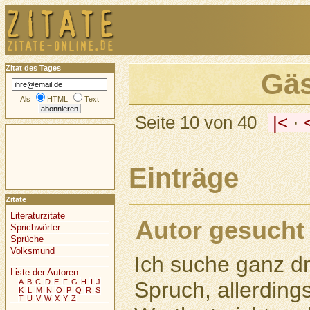
Zitat des Tages
Gä
Als
HTML
Text
Seite 10 von 40
|<
·
Einträge
Zitate
Literaturzitate
Autor gesucht
Sprichwörter
Sprüche
Volksmund
Ich suche ganz d
Liste der Autoren
Spruch, allerding
A
B
C
D
E
F
G
H
I
J
K
L
M
N
O
P
Q
R
S
T
U
V
W
X
Y
Z