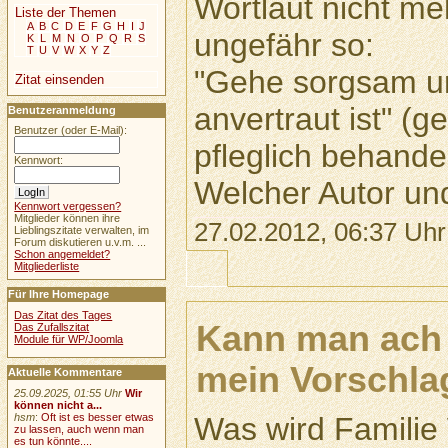
Wortlaut nicht meh
Liste der Themen
A
B
C
D
E
F
G
H
I
J
ungefähr so:
K
L
M
N
O
P
Q
R
S
T
U
V
W
X
Y
Z
"Gehe sorgsam u
Zitat einsenden
anvertraut ist" (
Benutzeranmeldung
Benutzer (oder E-Mail):
pfleglich behande
Kennwort:
Welcher Autor un
Kennwort vergessen?
Mitglieder können ihre
27.02.2012, 06:37 Uhr
Lieblingszitate verwalten, im
Forum diskutieren u.v.m. ...
Schon angemeldet?
Mitgliederliste
Für Ihre Homepage
Das Zitat des Tages
Kann man ach s
Das Zufallszitat
Module für WP/Joomla
mein Vorschla
Aktuelle Kommentare
25.09.2025, 01:55 Uhr
Wir
können nicht a...
Was wird Familie 
hsm
:
Oft ist es besser etwas
zu lassen, auch wenn man
es tun könnte....