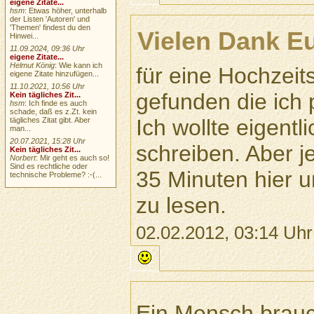
eigene Zitate...
hsm
: Etwas höher, unterhalb
der Listen 'Autoren' und
'Themen' findest du den
Vielen Dank E
Hinwei...
11.09.2024, 09:36 Uhr
eigene Zitate...
Helmut König
: Wie kann ich
für eine Hochzeit
eigene Zitate hinzufügen...
11.10.2021, 10:56 Uhr
gefunden die ich 
Kein tägliches Zit...
hsm
: Ich finde es auch
schade, daß es z.Zt. kein
Ich wollte eigentl
tägliches Zitat gibt. Aber
man...
20.07.2021, 15:28 Uhr
schreiben. Aber je
Kein tägliches Zit...
Norbert
: Mir geht es auch so!
Sind es rechtliche oder
35 Minuten hier u
technische Probleme? :-(...
zu lesen.
02.02.2012, 03:14 Uhr
Ein Mensch brauc