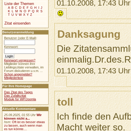
01.10.2008, 17:43 Uhr
Liste der Themen
A
B
C
D
E
F
G
H
I
J
K
L
M
N
O
P
Q
R
S
T
U
V
W
X
Y
Z
Zitat einsenden
Danksagung
Benutzeranmeldung
Benutzer (oder E-Mail):
Die Zitatensamml
Kennwort:
einmalig.Dr.des.
Kennwort vergessen?
Mitglieder können ihre
Lieblingszitate verwalten, im
01.10.2008, 17:43 Uhr
Forum diskutieren u.v.m. ...
Schon angemeldet?
Mitgliederliste
Für Ihre Homepage
Das Zitat des Tages
Das Zufallszitat
toll
Module für WP/Joomla
Aktuelle Kommentare
Ich finde den Auf
25.09.2025, 01:55 Uhr
Wir
können nicht a...
hsm
:
Oft ist es besser etwas
Macht weiter so.
zu lassen, auch wenn man
es tun könnte....