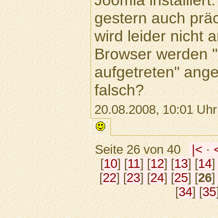
Joomla installiert
gestern auch präc
wird leider nicht
Browser werden "F
aufgetreten" ang
falsch?
20.08.2008, 10:01 Uhr
Seite 26 von 40
|<
·
[
10
] [
11
] [
12
] [
13
] [
14
]
[
22
] [
23
] [
24
] [
25
] [
26
]
[
34
] [
35