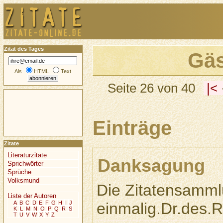
Zitat des Tages
Gä
Als
HTML
Text
Seite 26 von 40
|<
Einträge
Zitate
Literaturzitate
Danksagung
Sprichwörter
Sprüche
Volksmund
Die Zitatensamml
Liste der Autoren
einmalig.Dr.des.
A
B
C
D
E
F
G
H
I
J
K
L
M
N
O
P
Q
R
S
T
U
V
W
X
Y
Z