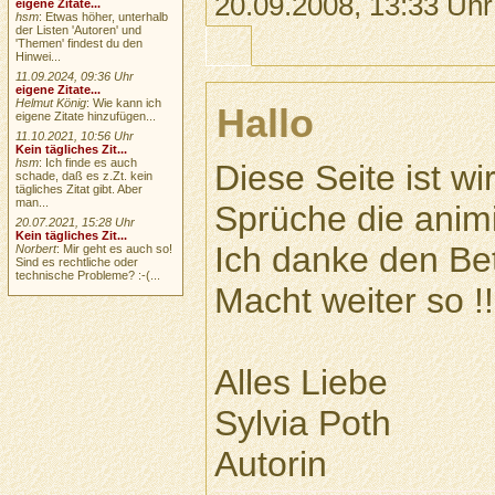
20.09.2008, 13:33 Uhr
eigene Zitate...
hsm
: Etwas höher, unterhalb
der Listen 'Autoren' und
'Themen' findest du den
Hinwei...
11.09.2024, 09:36 Uhr
eigene Zitate...
Helmut König
: Wie kann ich
Hallo
eigene Zitate hinzufügen...
11.10.2021, 10:56 Uhr
Kein tägliches Zit...
hsm
: Ich finde es auch
Diese Seite ist wir
schade, daß es z.Zt. kein
tägliches Zitat gibt. Aber
man...
Sprüche die anim
20.07.2021, 15:28 Uhr
Kein tägliches Zit...
Ich danke den Bet
Norbert
: Mir geht es auch so!
Sind es rechtliche oder
technische Probleme? :-(...
Macht weiter so !!
Alles Liebe
Sylvia Poth
Autorin