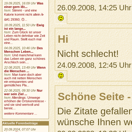
19.09.2025, 16:09 Uhr
Was
26.09.2008, 14:25 Uhr
einer gern ißt...
hsm
:
Stimmt - und eine
Kalorie kommt nicht allein.☕
&#1 29360; 🙃...
18.09.2025, 11:50 Uhr
Ewig
ist ein lange...
hsm
:
Zum Glück ist unser
Hi
Leben nicht dehnbar wie Zeit
und Raum. Stellt euch mal
eine...
04.09.2025, 10:46 Uhr
Des
Nicht schlecht!
Menschen Leben...
hsm
:
Und manchmal kann
das Leben ein ganz schönes
Arschloch sein....
24.09.2008, 12:45 Uhr
22.08.2025, 13:49 Uhr
Wenn
die Menschen ...
hsm
:
Man kann doch aber
auch mit netten Menschen
ein entspanntes und
gemütliches Pla...
22.08.2025, 09:30 Uhr
Nur
Schöne Seite -
wer sein Ziel ...
hsm
:
Allerdings: Umwege
erhöhen die Ortskenntnisse -
und sie sind wertvoll und
Die Zitate gefalle
bereic...
weitere Kommentare ...
wünsche Ihnen wei
Aktuelle Forenbeiträge
20.09.2024, 07:07 Uhr