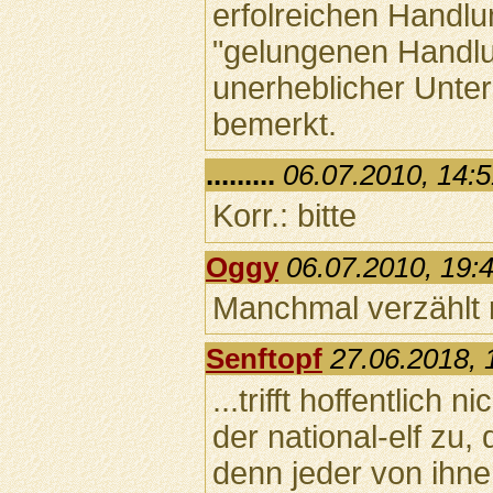
erfolreichen Handlu
"gelungenen Handlun
unerheblicher Unter
bemerkt.
.........
06.07.2010, 14:
Korr.: bitte
Oggy
06.07.2010, 19:
Manchmal verzählt 
Senftopf
27.06.2018, 
...trifft hoffentlich 
der national-elf zu,
denn jeder von ihne