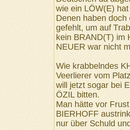
wie ein LÖW(E) hat
Denen haben doch
gefehlt, um auf Tr
kein BRAND(T) im H
NEUER war nicht me
Wie krabbelndes K
Veerlierer vom Pla
will jetzt sogar bei
ÖZIL bitten.
Man hätte vor Frus
BIERHOFF austrinke
nur über Schuld un