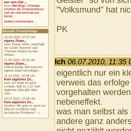
Geister" so von sic
wer sein Ziel ...
hsm
:
Allerdings: Umwege
"Volksmund" hat nic
erhöhen die Ortskenntnisse -
und sie sind wertvoll und
bereic...
weitere Kommentare ...
PK
Aktuelle Forenbeiträge
20.09.2024, 07:07 Uhr
eigene Zitate...
hsm
: Etwas höher, unterhalb
der Listen 'Autoren' und
'Themen' findest du den
Hinwei...
Ich
06.07.2010, 11:35 
11.09.2024, 09:36 Uhr
eigene Zitate...
Helmut König
: Wie kann ich
eigentlich nur ein kl
eigene Zitate hinzufügen...
11.10.2021, 10:56 Uhr
Kein tägliches Zit...
verweis das erfolge 
hsm
: Ich finde es auch
schade, daß es z.Zt. kein
vorgehalten werden 
tägliches Zitat gibt. Aber
man...
20.07.2021, 15:28 Uhr
nebeneffekt.
Kein tägliches Zit...
Norbert
: Mir geht es auch so!
was man selbst als 
Sind es rechtliche oder
technische Probleme? :-(...
andere ganz anders
nicht gezählt werden