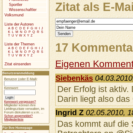
Zitat als E-Ma
Sportler
Wissenschaftler
Volksmund
Liste der Autoren
A
B
C
D
E
F
G
H
I
J
K
L
M
N
O
P
Q
R
S
T
U
V
W
X
Y
Z
17 Kommentar
Liste der Themen
A
B
C
D
E
F
G
H
I
J
K
L
M
N
O
P
Q
R
S
T
U
V
W
X
Y
Z
Eigenen Komment
Zitat einsenden
Benutzeranmeldung
Siebenkäs
04.03.2010
Benutzer (oder E-Mail):
Der Erfolg ist aktiv.
Kennwort:
Darin liegt also da
Kennwort vergessen?
Mitglieder können ihre
Lieblingszitate verwalten, im
Ingrid Z
02.05.2010, 1
Forum diskutieren u.v.m. ...
Schon angemeldet?
Mitgliederliste
Das kommt auf die 
Für Ihre Homepage