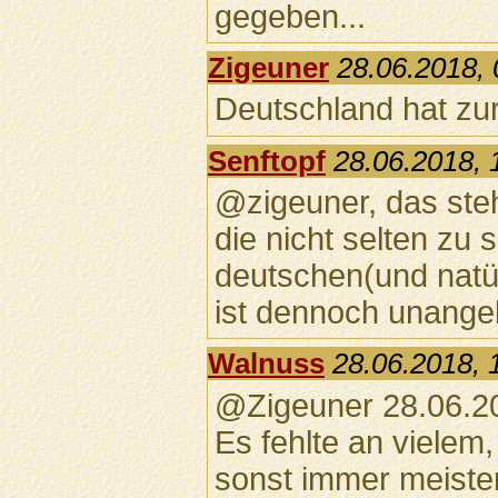
gegeben...
Zigeuner
28.06.2018, 
Deutschland hat zur
Senftopf
28.06.2018, 
@zigeuner, das steh
die nicht selten zu
deutschen(und natür
ist dennoch unangeb
Walnuss
28.06.2018, 
@Zigeuner 28.06.20
Es fehlte an vielem
sonst immer meister