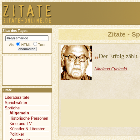
Zitat des Tages
Zitate - S
Als
HTML
Text
„
Der Erfolg zählt.
Nikolaus Cybinski
Zitate
Literaturzitate
Sprichwörter
Sprüche
Allgemein
Historische Personen
Kino und TV
Künstler & Literaten
Politiker
Prominente