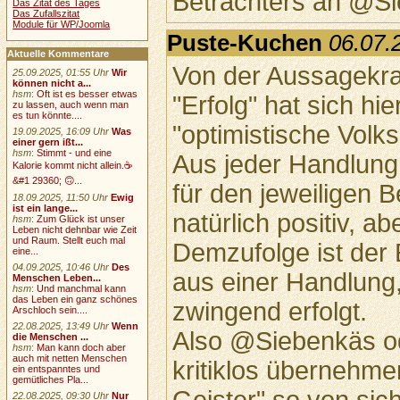
Betrachters an @S
Das Zitat des Tages
Das Zufallszitat
Module für WP/Joomla
Puste-Kuchen
06.07.
Aktuelle Kommentare
Von der Aussagekra
25.09.2025, 01:55 Uhr
Wir
können nicht a...
hsm
:
Oft ist es besser etwas
"Erfolg" hat sich hi
zu lassen, auch wenn man
es tun könnte....
"optimistische Volk
19.09.2025, 16:09 Uhr
Was
einer gern ißt...
hsm
:
Stimmt - und eine
Aus jeder Handlung 
Kalorie kommt nicht allein.☕
&#1 29360; 🙃...
für den jeweiligen B
18.09.2025, 11:50 Uhr
Ewig
ist ein lange...
natürlich positiv, a
hsm
:
Zum Glück ist unser
Leben nicht dehnbar wie Zeit
und Raum. Stellt euch mal
Demzufolge ist der
eine...
04.09.2025, 10:46 Uhr
Des
aus einer Handlung
Menschen Leben...
hsm
:
Und manchmal kann
das Leben ein ganz schönes
zwingend erfolgt.
Arschloch sein....
22.08.2025, 13:49 Uhr
Wenn
Also @Siebenkäs ode
die Menschen ...
hsm
:
Man kann doch aber
auch mit netten Menschen
kritiklos übernehme
ein entspanntes und
gemütliches Pla...
22.08.2025, 09:30 Uhr
Nur