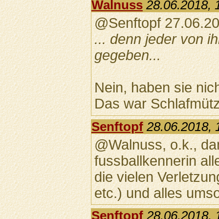
Walnuss
28.06.2018, 
@Senftopf 27.06.20
... denn jeder von i
gegeben...
Nein, haben sie nich
Das war Schlafmütz
Senftopf
28.06.2018, 
@Walnuss, o.k., da
fussballkennerin al
die vielen Verletzu
etc.) und alles umso
Senftopf
28.06.2018, 