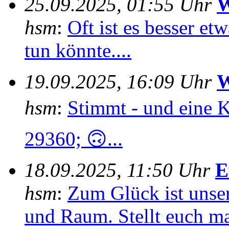
25.09.2025, 01:55 Uhr
W
hsm
:
Oft ist es besser e
tun könnte....
19.09.2025, 16:09 Uhr
W
hsm
:
Stimmt - und eine 
29360; 🙃...
18.09.2025, 11:50 Uhr
E
hsm
:
Zum Glück ist unser
und Raum. Stellt euch mal