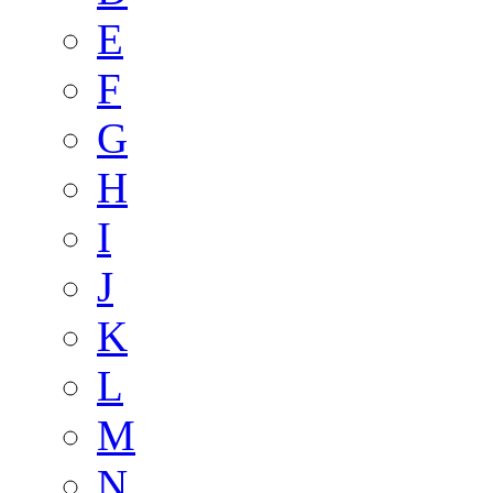
E
F
G
H
I
J
K
L
M
N