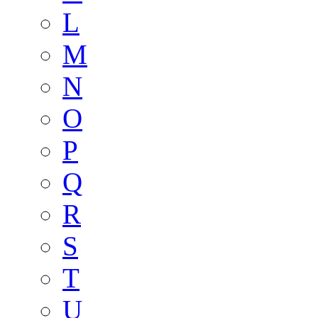
L
M
N
O
P
Q
R
S
T
U