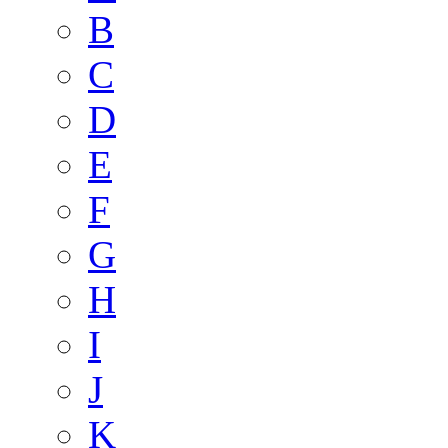
B
C
D
E
F
G
H
I
J
K