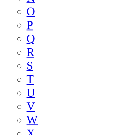
O
P
Q
R
S
T
U
V
W
X