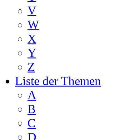
V
W
X
Y
Z
Liste der Themen
A
B
C
D