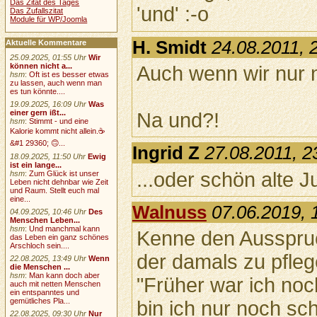
Das Zitat des Tages
'und' :-o
Das Zufallszitat
Module für WP/Joomla
H. Smidt
24.08.2011, 
Aktuelle Kommentare
25.09.2025, 01:55 Uhr
Wir
können nicht a...
Auch wenn wir nur n
hsm
:
Oft ist es besser etwas
zu lassen, auch wenn man
es tun könnte....
19.09.2025, 16:09 Uhr
Was
einer gern ißt...
Na und?!
hsm
:
Stimmt - und eine
Kalorie kommt nicht allein.☕
&#1 29360; 🙃...
Ingrid Z
27.08.2011, 2
18.09.2025, 11:50 Uhr
Ewig
ist ein lange...
...oder schön alte 
hsm
:
Zum Glück ist unser
Leben nicht dehnbar wie Zeit
und Raum. Stellt euch mal
eine...
Walnuss
07.06.2019, 
04.09.2025, 10:46 Uhr
Des
Menschen Leben...
hsm
:
Und manchmal kann
Kenne den Ausspruc
das Leben ein ganz schönes
Arschloch sein....
der damals zu pfleg
22.08.2025, 13:49 Uhr
Wenn
die Menschen ...
hsm
:
Man kann doch aber
"Früher war ich no
auch mit netten Menschen
ein entspanntes und
gemütliches Pla...
bin ich nur noch sc
22.08.2025, 09:30 Uhr
Nur