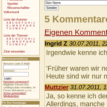
Sportler
Wissenschaftler
Volksmund
5 Kommentare
Liste der Autoren
A
B
C
D
E
F
G
H
I
J
K
L
M
N
O
P
Q
R
S
T
U
V
W
X
Y
Z
Eigenen Komment
Liste der Themen
A
B
C
D
E
F
G
H
I
J
K
L
M
N
O
P
Q
R
S
Ingrid Z
30.07.2011, 2
T
U
V
W
X
Y
Z
Irgendwie kenne ic
Zitat einsenden
Benutzeranmeldung
Benutzer (oder E-Mail):
'Früher waren wir n
Kennwort:
Heute sind wir nur 
Kennwort vergessen?
Mitglieder können ihre
Muttzier
31.07.2011, 
Lieblingszitate verwalten, im
Forum diskutieren u.v.m. ...
Schon angemeldet?
Ja, so kenne ich d
Mitgliederliste
Allerdings, manche s
Für Ihre Homepage