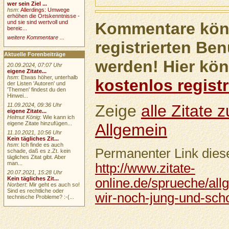
wer sein Ziel ...
hsm
:
Allerdings: Umwege
erhöhen die Ortskenntnisse -
und sie sind wertvoll und
Kommentare könn
bereic...
weitere Kommentare ...
registrierten Ben
Aktuelle Forenbeiträge
werden! Hier kön
20.09.2024, 07:07 Uhr
eigene Zitate...
hsm
: Etwas höher, unterhalb
kostenlos registr
der Listen 'Autoren' und
'Themen' findest du den
Hinwei...
11.09.2024, 09:36 Uhr
Zeige
alle Zitate
eigene Zitate...
Helmut König
: Wie kann ich
eigene Zitate hinzufügen...
Allgemein
11.10.2021, 10:56 Uhr
Kein tägliches Zit...
hsm
: Ich finde es auch
Permanenter Link diese
schade, daß es z.Zt. kein
tägliches Zitat gibt. Aber
man...
http://www.zitate-
20.07.2021, 15:28 Uhr
Kein tägliches Zit...
online.de/sprueche/al
Norbert
: Mir geht es auch so!
Sind es rechtliche oder
wir-noch-jung-und-sch
technische Probleme? :-(...