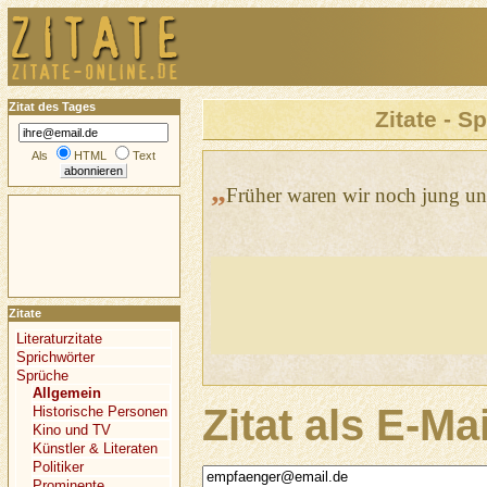
Zitat des Tages
Zitate - S
Als
HTML
Text
„
Früher waren wir noch jung un
Zitate
Literaturzitate
Sprichwörter
Sprüche
Allgemein
Zitat als E-Ma
Historische Personen
Kino und TV
Künstler & Literaten
Politiker
Prominente