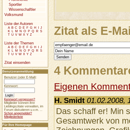
Sportler
Wissenschaftler
Volksmund
Liste der Autoren
Zitat als E-Ma
A
B
C
D
E
F
G
H
I
J
K
L
M
N
O
P
Q
R
S
T
U
V
W
X
Y
Z
Liste der Themen
A
B
C
D
E
F
G
H
I
J
K
L
M
N
O
P
Q
R
S
T
U
V
W
X
Y
Z
Zitat einsenden
4 Kommentare
Benutzeranmeldung
Benutzer (oder E-Mail):
Eigenen Komment
Kennwort:
H. Smidt
01.02.2008, 
Kennwort vergessen?
Mitglieder können ihre
Lieblingszitate verwalten, im
Das schaff er! Min 
Forum diskutieren u.v.m. ...
Schon angemeldet?
Mitgliederliste
Gesamtwerk von me
Für Ihre Homepage