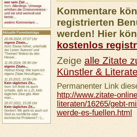
wer sein Ziel ...
hsm
:
Allerdings: Umwege
Kommentare könn
erhöhen die Ortskenntnisse -
und sie sind wertvoll und
bereic...
registrierten Ben
weitere Kommentare ...
werden! Hier kön
Aktuelle Forenbeiträge
20.09.2024, 07:07 Uhr
kostenlos registr
eigene Zitate...
hsm
: Etwas höher, unterhalb
der Listen 'Autoren' und
'Themen' findest du den
Zeige
alle Zitate
Hinwei...
11.09.2024, 09:36 Uhr
eigene Zitate...
Künstler & Literat
Helmut König
: Wie kann ich
eigene Zitate hinzufügen...
11.10.2021, 10:56 Uhr
Kein tägliches Zit...
Permanenter Link diese
hsm
: Ich finde es auch
schade, daß es z.Zt. kein
http://www.zitate-onlin
tägliches Zitat gibt. Aber
man...
literaten/16265/gebt-m
20.07.2021, 15:28 Uhr
Kein tägliches Zit...
werde-es-fuellen.html
Norbert
: Mir geht es auch so!
Sind es rechtliche oder
technische Probleme? :-(...