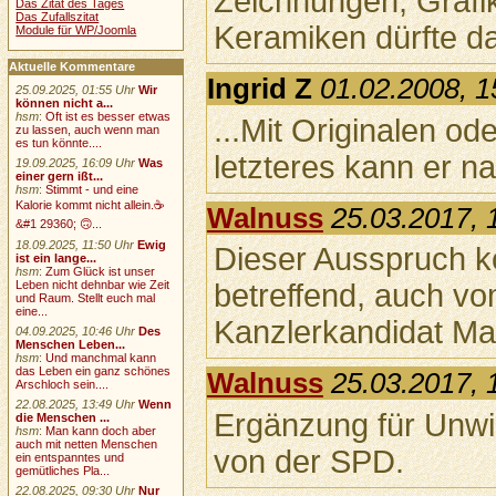
Zeichnungen, Grafik
Das Zitat des Tages
Das Zufallszitat
Keramiken dürfte da
Module für WP/Joomla
Aktuelle Kommentare
Ingrid Z
01.02.2008, 1
25.09.2025, 01:55 Uhr
Wir
können nicht a...
hsm
:
Oft ist es besser etwas
...Mit Originalen o
zu lassen, auch wenn man
es tun könnte....
letzteres kann er nat
19.09.2025, 16:09 Uhr
Was
einer gern ißt...
hsm
:
Stimmt - und eine
Kalorie kommt nicht allein.☕
Walnuss
25.03.2017, 
&#1 29360; 🙃...
18.09.2025, 11:50 Uhr
Ewig
Dieser Ausspruch kö
ist ein lange...
hsm
:
Zum Glück ist unser
Leben nicht dehnbar wie Zeit
betreffend, auch vo
und Raum. Stellt euch mal
eine...
Kanzlerkandidat Ma
04.09.2025, 10:46 Uhr
Des
Menschen Leben...
hsm
:
Und manchmal kann
das Leben ein ganz schönes
Walnuss
25.03.2017, 
Arschloch sein....
22.08.2025, 13:49 Uhr
Wenn
Ergänzung für Unwi
die Menschen ...
hsm
:
Man kann doch aber
auch mit netten Menschen
von der SPD.
ein entspanntes und
gemütliches Pla...
22.08.2025, 09:30 Uhr
Nur