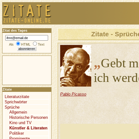
Zitat des Tages
Zitate - Sprüch
Als
HTML
Text
„
Gebt m
ich werde
Zitate
Pablo Picasso
Literaturzitate
Sprichwörter
Sprüche
Allgemein
Historische Personen
Kino und TV
Künstler & Literaten
Politiker
Prominente