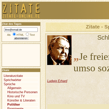
Zitat des Tages
Zitate - S
Als
HTML
Text
Sch
„
Je freie
umso sozi
Zitate
Literaturzitate
Sprichwörter
Ludwig Erhard
Sprüche
Allgemein
Historische Personen
Kino und TV
Künstler & Literaten
Politiker
Prominente