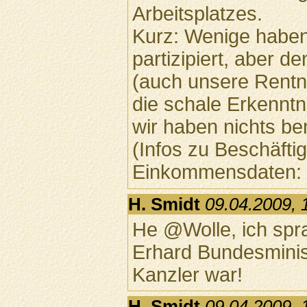
Arbeitsplatzes.
Kurz: Wenige habe
partizipiert, aber 
(auch unsere Rentne
die schale Erkenntn
wir haben nichts bem
(Infos zu Beschäfti
Einkommensdaten:
H. Smidt
09.04.2009, 
He @Wolle, ich spra
Erhard Bundesminist
Kanzler war!
H. Smidt
09.04.2009, 