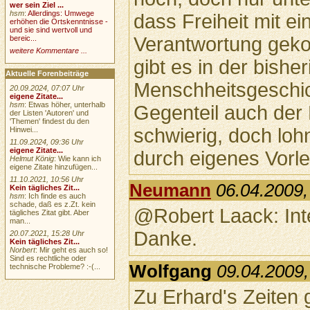
wer sein Ziel ...
hsm
:
Allerdings: Umwege
dass Freiheit mit 
erhöhen die Ortskenntnisse -
und sie sind wertvoll und
Verantwortung gekop
bereic...
weitere Kommentare ...
gibt es in der bishe
Aktuelle Forenbeiträge
Menschheitsgeschich
20.09.2024, 07:07 Uhr
eigene Zitate...
hsm
: Etwas höher, unterhalb
Gegenteil auch der 
der Listen 'Autoren' und
'Themen' findest du den
schwierig, doch lohn
Hinwei...
11.09.2024, 09:36 Uhr
eigene Zitate...
durch eigenes Vorle
Helmut König
: Wie kann ich
eigene Zitate hinzufügen...
11.10.2021, 10:56 Uhr
Neumann
06.04.2009,
Kein tägliches Zit...
hsm
: Ich finde es auch
schade, daß es z.Zt. kein
@Robert Laack: Int
tägliches Zitat gibt. Aber
man...
Danke.
20.07.2021, 15:28 Uhr
Kein tägliches Zit...
Norbert
: Mir geht es auch so!
Sind es rechtliche oder
Wolfgang
09.04.2009,
technische Probleme? :-(...
Zu Erhard's Zeiten 