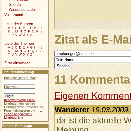
Sportler
Wissenschaftler
Volksmund
Liste der Autoren
A
B
C
D
E
F
G
H
I
J
K
L
M
N
O
P
Q
R
S
T
U
V
W
X
Y
Z
Zitat als E-Ma
Liste der Themen
A
B
C
D
E
F
G
H
I
J
K
L
M
N
O
P
Q
R
S
T
U
V
W
X
Y
Z
Zitat einsenden
Benutzeranmeldung
11 Kommentar
Benutzer (oder E-Mail):
Kennwort:
Eigenen Komment
Kennwort vergessen?
Mitglieder können ihre
Lieblingszitate verwalten, im
Wanderer
19.03.2009,
Forum diskutieren u.v.m. ...
Schon angemeldet?
da ist die aktuelle 
Mitgliederliste
Für Ihre Homepage
Meinung.