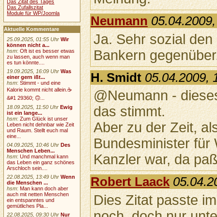
Das Zitat des Tages
Das Zufallszitat
Module für WP/Joomla
Neumann
05.04.2009,
Aktuelle Kommentare
Ja. Sehr sozial de
25.09.2025, 01:55 Uhr
Wir
können nicht a...
Bankern gegenüber
hsm
:
Oft ist es besser etwas
zu lassen, auch wenn man
es tun könnte....
19.09.2025, 16:09 Uhr
Was
H. Smidt
05.04.2009, 
einer gern ißt...
hsm
:
Stimmt - und eine
Kalorie kommt nicht allein.☕
@Neumann - dieses Z
&#1 29360; 🙃...
das stimmt.
18.09.2025, 11:50 Uhr
Ewig
ist ein lange...
hsm
:
Zum Glück ist unser
Aber zu der Zeit, a
Leben nicht dehnbar wie Zeit
und Raum. Stellt euch mal
eine...
Bundesminister für 
04.09.2025, 10:46 Uhr
Des
Menschen Leben...
Kanzler war, da paßt
hsm
:
Und manchmal kann
das Leben ein ganz schönes
Arschloch sein....
22.08.2025, 13:49 Uhr
Wenn
Robert Laack
05.04.2
die Menschen ...
hsm
:
Man kann doch aber
auch mit netten Menschen
Dies Zitat passte 
ein entspanntes und
gemütliches Pla...
noch, doch nur unt
22.08.2025, 09:30 Uhr
Nur