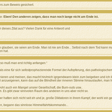
ers zum Beweis gesichert.
te:
Eben! Den anderen zeigen, dass man noch lange nicht am Ende ist.
ieses Zitat aus? Vielen Dank für eine Antwort und
e, die glauben, sie seien am Ende. Man ist nie am Ende... Selbst nach dem Tod kann 
en hat.
so muß man erst richtig anfangen.“
ls eine für sich selbstprophezierende Formel der Aufopferung, des pathologische
nieren und meinen, das macht hin/mich igrgendwann klein zum beigeben und ich ih
el anzueigenen, kann das auf die Blindheit der inneren Stimme hinauslaufen, man h
hl auch ein Mangel unsrer Gesellschaft, die Burn-outs usw..
n. Es gibt zwar sinnvolen Raum des anderen in uns aber nicht so.
er hatten sich nicht seit eh und je, große Diktatoren in ihrem Kampf, der wohl ein 
ren, begann das sinnlose Himmelfahrtskommando...