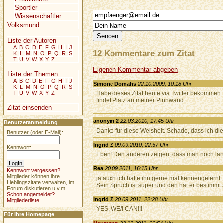
Sportler
Wissenschaftler
Volksmund
Liste der Autoren
A
B
C
D
E
F
G
H
I
J
12 Kommentare zum Zitat
K
L
M
N
O
P
Q
R
S
T
U
V
W
X
Y
Z
Eigenen Kommentar abgeben
Liste der Themen
A
B
C
D
E
F
G
H
I
J
Simone Domahs
22.10.2009, 10:18 Uhr
K
L
M
N
O
P
Q
R
S
Habe dieses Zitat heute via Twitter bekommen. D
T
U
V
W
X
Y
Z
findet Platz an meiner Pinnwand
Zitat einsenden
anonym 2
22.03.2010, 17:45 Uhr
Benutzeranmeldung
Danke für diese Weisheit. Schade, dass ich d
Benutzer (oder E-Mail):
Ingrid Z
09.09.2010, 22:57 Uhr
Kennwort:
Eben! Den anderen zeigen, dass man noch lang
Rea
20.09.2011, 16:15 Uhr
Kennwort vergessen?
Mitglieder können ihre
ja auch ich hätte ihn gerne mal kennengelernt.
Lieblingszitate verwalten, im
Sein Spruch ist super und den hat er bestimmt 
Forum diskutieren u.v.m. ...
Schon angemeldet?
Ingrid Z
20.09.2011, 22:28 Uhr
Mitgliederliste
YES, WE/I CAN!!!
Für Ihre Homepage
Neumann
23.12.2011, 00:54 Uhr