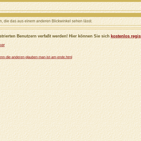
on, die das aus einem anderen Blickwinkel sehen lässt.
trierten Benutzern verfaßt werden! Hier können Sie sich
kostenlos regis
ker
/wenn-die-anderen-glauben-man-ist-am-ende.html