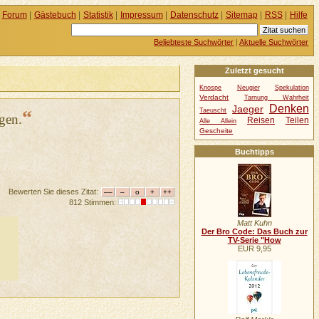
Forum
|
Gästebuch
|
Statistik
|
Impressum
|
Datenschutz
|
Sitemap
|
RSS
|
Hilfe
Beliebteste Suchwörter
|
Aktuelle Suchwörter
Zuletzt gesucht
Knospe
Neugier
Spekulation
Verdacht
Tarnung Wahrheit
Denken
Jaeger
“
Taeuscht
gen.
Reisen
Teilen
Alle Allein
Gescheite
Buchtipps
Bewerten Sie dieses Zitat:
812 Stimmen:
Matt Kuhn
Der Bro Code: Das Buch zur
TV-Serie "How
EUR 9,95