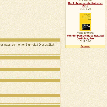
Rolf Merkle
Der Lebensfreude-Kalender
2012
EUR 6,24
Heinz Ehrhardt
Von der Pampelmuse geküßt:
Gedichte, Pro
EUR 3,00
es passt zu meiner Sturheit :) Dieses Zitat
Amazon