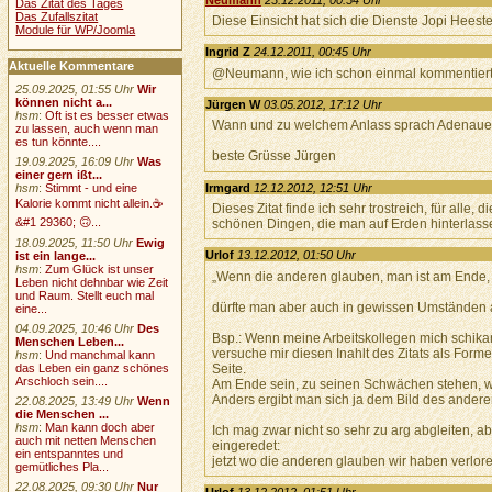
Das Zitat des Tages
Das Zufallszitat
Diese Einsicht hat sich die Dienste Jopi Heest
Module für WP/Joomla
Ingrid Z
24.12.2011, 00:45 Uhr
Aktuelle Kommentare
@Neumann, wie ich schon einmal kommentier
25.09.2025, 01:55 Uhr
Wir
können nicht a...
Jürgen W
03.05.2012, 17:12 Uhr
hsm
:
Oft ist es besser etwas
Wann und zu welchem Anlass sprach Adenauer d
zu lassen, auch wenn man
es tun könnte....
beste Grüsse Jürgen
19.09.2025, 16:09 Uhr
Was
einer gern ißt...
Irmgard
12.12.2012, 12:51 Uhr
hsm
:
Stimmt - und eine
Kalorie kommt nicht allein.☕
Dieses Zitat finde ich sehr trostreich, für all
&#1 29360; 🙃...
schönen Dingen, die man auf Erden hinterlass
18.09.2025, 11:50 Uhr
Ewig
Urlof
13.12.2012, 01:50 Uhr
ist ein lange...
hsm
:
Zum Glück ist unser
„Wenn die anderen glauben, man ist am Ende, 
Leben nicht dehnbar wie Zeit
und Raum. Stellt euch mal
dürfte man aber auch in gewissen Umständen a
eine...
04.09.2025, 10:46 Uhr
Des
Bsp.: Wenn meine Arbeitskollegen mich schika
Menschen Leben...
versuche mir diesen Inahlt des Zitats als Form
hsm
:
Und manchmal kann
Seite.
das Leben ein ganz schönes
Arschloch sein....
Am Ende sein, zu seinen Schwächen stehen, wo
Anders ergibt man sich ja dem Bild des andere
22.08.2025, 13:49 Uhr
Wenn
die Menschen ...
hsm
:
Man kann doch aber
Ich mag zwar nicht so sehr zu arg abgleiten, ab
auch mit netten Menschen
eingeredet:
ein entspanntes und
jetzt wo die anderen glauben wir haben verlo
gemütliches Pla...
22.08.2025, 09:30 Uhr
Nur
Urlof
13.12.2012, 01:51 Uhr