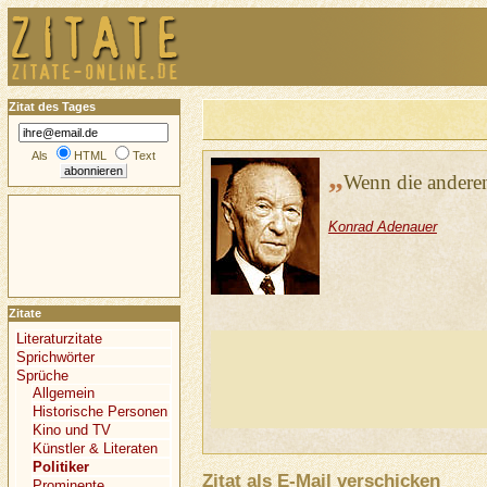
Zitat des Tages
Als
HTML
Text
„
Wenn die anderen
Konrad Adenauer
Zitate
Literaturzitate
Sprichwörter
Sprüche
Allgemein
Historische Personen
Kino und TV
Künstler & Literaten
Politiker
Zitat als E-Mail verschicken
Prominente