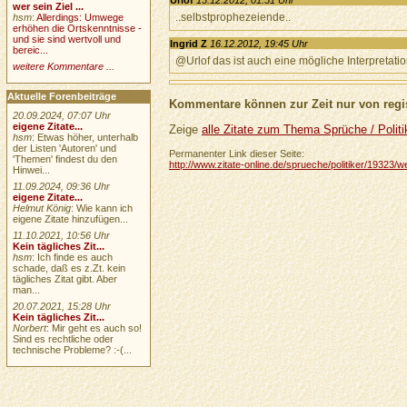
wer sein Ziel ...
..selbstprophezeiende..
hsm
:
Allerdings: Umwege
erhöhen die Ortskenntnisse -
und sie sind wertvoll und
Ingrid Z
16.12.2012, 19:45 Uhr
bereic...
@Urlof das ist auch eine mögliche Interpretati
weitere Kommentare ...
Aktuelle Forenbeiträge
Kommentare können zur Zeit nur von regis
20.09.2024, 07:07 Uhr
eigene Zitate...
Zeige
alle Zitate zum Thema Sprüche / Politi
hsm
: Etwas höher, unterhalb
der Listen 'Autoren' und
Permanenter Link dieser Seite:
'Themen' findest du den
http://www.zitate-online.de/sprueche/politiker/19323
Hinwei...
11.09.2024, 09:36 Uhr
eigene Zitate...
Helmut König
: Wie kann ich
eigene Zitate hinzufügen...
11.10.2021, 10:56 Uhr
Kein tägliches Zit...
hsm
: Ich finde es auch
schade, daß es z.Zt. kein
tägliches Zitat gibt. Aber
man...
20.07.2021, 15:28 Uhr
Kein tägliches Zit...
Norbert
: Mir geht es auch so!
Sind es rechtliche oder
technische Probleme? :-(...