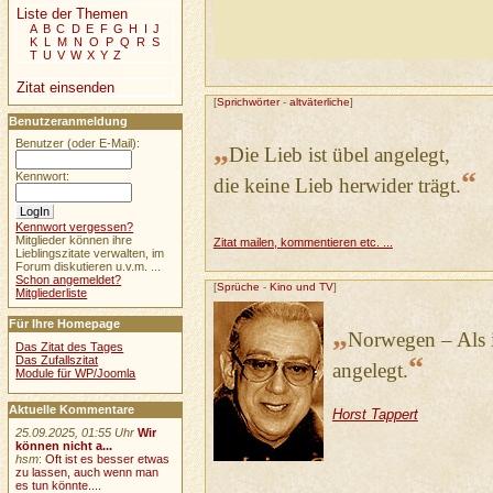
Liste der Themen
A
B
C
D
E
F
G
H
I
J
K
L
M
N
O
P
Q
R
S
T
U
V
W
X
Y
Z
Zitat einsenden
[
Sprichwörter
-
altväterliche
]
Benutzeranmeldung
„
Benutzer (oder E-Mail):
Die Lieb ist übel angelegt,
“
Kennwort:
die keine Lieb herwider trägt.
Kennwort vergessen?
Mitglieder können ihre
Zitat mailen, kommentieren etc. ...
Lieblingszitate verwalten, im
Forum diskutieren u.v.m. ...
Schon angemeldet?
[
Sprüche
-
Kino und TV
]
Mitgliederliste
Für Ihre Homepage
„
Norwegen – Als ic
Das Zitat des Tages
“
Das Zufallszitat
angelegt.
Module für WP/Joomla
Aktuelle Kommentare
Horst Tappert
25.09.2025, 01:55 Uhr
Wir
können nicht a...
hsm
:
Oft ist es besser etwas
zu lassen, auch wenn man
es tun könnte....