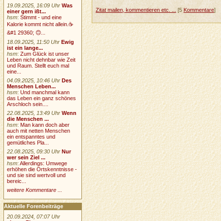
19.09.2025, 16:09 Uhr
Was
Zitat mailen, kommentieren etc. ...
[5
Kommentare
]
einer gern ißt...
hsm
:
Stimmt - und eine
Kalorie kommt nicht allein.☕
&#1 29360; 🙃...
18.09.2025, 11:50 Uhr
Ewig
ist ein lange...
hsm
:
Zum Glück ist unser
Leben nicht dehnbar wie Zeit
und Raum. Stellt euch mal
eine...
04.09.2025, 10:46 Uhr
Des
Menschen Leben...
hsm
:
Und manchmal kann
das Leben ein ganz schönes
Arschloch sein....
22.08.2025, 13:49 Uhr
Wenn
die Menschen ...
hsm
:
Man kann doch aber
auch mit netten Menschen
ein entspanntes und
gemütliches Pla...
22.08.2025, 09:30 Uhr
Nur
wer sein Ziel ...
hsm
:
Allerdings: Umwege
erhöhen die Ortskenntnisse -
und sie sind wertvoll und
bereic...
weitere Kommentare ...
Aktuelle Forenbeiträge
20.09.2024, 07:07 Uhr