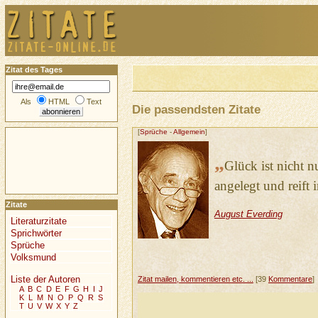
Zitat des Tages
Als
HTML
Text
Die passendsten Zitate
[
Sprüche
-
Allgemein
]
„
Glück ist nicht n
angelegt und reift 
Zitate
August Everding
Literaturzitate
Sprichwörter
Sprüche
Volksmund
Liste der Autoren
Zitat mailen, kommentieren etc. ...
[39
Kommentare
]
A
B
C
D
E
F
G
H
I
J
K
L
M
N
O
P
Q
R
S
T
U
V
W
X
Y
Z