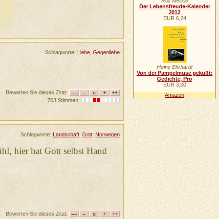
Rolf Merkle
Der Lebensfreude-Kalender
2012
EUR 6,24
Schlagworte:
Liebe
,
Gegenliebe
Heinz Ehrhardt
Von der Pampelmuse geküßt:
Gedichte, Pro
EUR 3,00
Bewerten Sie dieses Zitat:
Amazon
703 Stimmen:
Schlagworte:
Landschaft
,
Gott
,
Norwegen
hl, hier hat Gott selbst Hand
Bewerten Sie dieses Zitat: