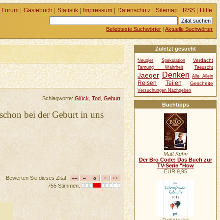
Forum
|
Gästebuch
|
Statistik
|
Impressum
|
Datenschutz
|
Sitemap
|
RSS
|
Hilfe
Beliebteste Suchwörter
|
Aktuelle Suchwörter
Zuletzt gesucht
Verdacht
Neugier
Spekulation
Tarnung Wahrheit
Taeuscht
Denken
Jaeger
Alle Allein
Reisen
Teilen
Gescheite
Versuchungen Nachgeben
Schlagworte:
Glück
,
Tod
,
Geburt
Buchtipps
 schon bei der Geburt in uns
Matt Kuhn
Der Bro Code: Das Buch zur
TV-Serie "How
EUR 9,95
Bewerten Sie dieses Zitat:
755 Stimmen: