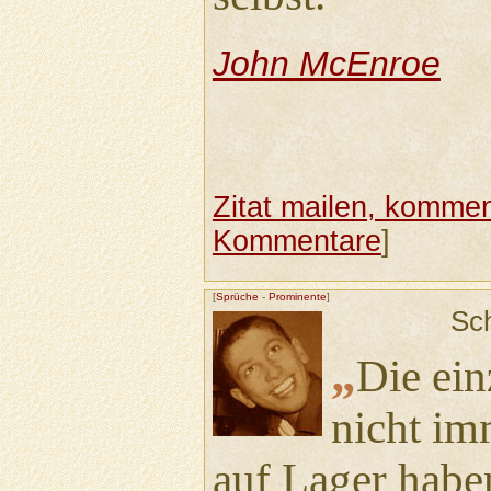
John McEnroe
Zitat mailen, komment
Kommentare
]
[
Sprüche
-
Prominente
]
Sc
„
Die ein
nicht im
auf Lager habe