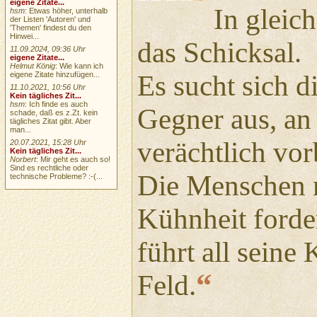
eigene Zitate...
In gleic
hsm
: Etwas höher, unterhalb
der Listen 'Autoren' und
'Themen' findest du den
Hinwei...
das Schicksal.
11.09.2024, 09:36 Uhr
eigene Zitate...
Helmut König
: Wie kann ich
Es sucht sich di
eigene Zitate hinzufügen...
11.10.2021, 10:56 Uhr
Kein tägliches Zit...
hsm
: Ich finde es auch
Gegner aus, an
schade, daß es z.Zt. kein
tägliches Zitat gibt. Aber
man...
verächtlich vor
20.07.2021, 15:28 Uhr
Kein tägliches Zit...
Norbert
: Mir geht es auch so!
Sind es rechtliche oder
Die Menschen m
technische Probleme? :-(...
Kühnheit forde
führt all seine 
“
Feld.