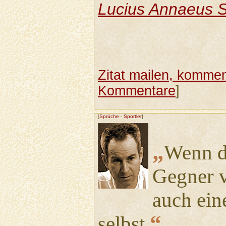
Lucius Annaeus 
Zitat mailen, komment
Kommentare
]
[
Sprüche
-
Sportler
]
„
Wenn d
Gegner ve
auch ein
“
selbst.