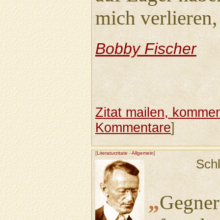
mich verlieren
Bobby Fischer
Zitat mailen, komment
Kommentare
]
[
Literaturzitate
-
Allgemein
]
Sch
„
Gegner