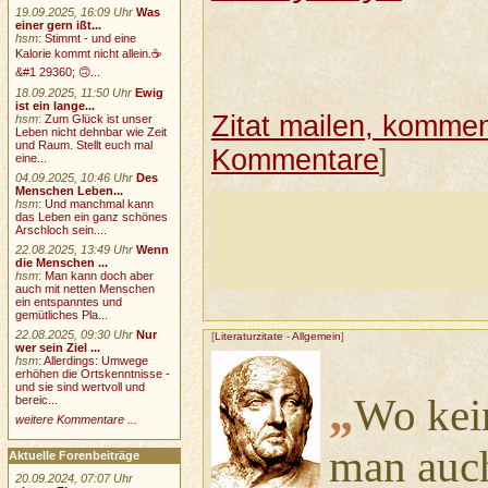
19.09.2025, 16:09 Uhr
Was
einer gern ißt...
hsm
:
Stimmt - und eine
Kalorie kommt nicht allein.☕
&#1 29360; 🙃...
18.09.2025, 11:50 Uhr
Ewig
ist ein lange...
Zitat mailen, komment
hsm
:
Zum Glück ist unser
Leben nicht dehnbar wie Zeit
und Raum. Stellt euch mal
Kommentare
]
eine...
04.09.2025, 10:46 Uhr
Des
Menschen Leben...
hsm
:
Und manchmal kann
das Leben ein ganz schönes
Arschloch sein....
22.08.2025, 13:49 Uhr
Wenn
die Menschen ...
hsm
:
Man kann doch aber
auch mit netten Menschen
ein entspanntes und
gemütliches Pla...
22.08.2025, 09:30 Uhr
Nur
[
Literaturzitate
-
Allgemein
]
wer sein Ziel ...
hsm
:
Allerdings: Umwege
erhöhen die Ortskenntnisse -
und sie sind wertvoll und
„
Wo kein
bereic...
weitere Kommentare ...
man auc
Aktuelle Forenbeiträge
20.09.2024, 07:07 Uhr