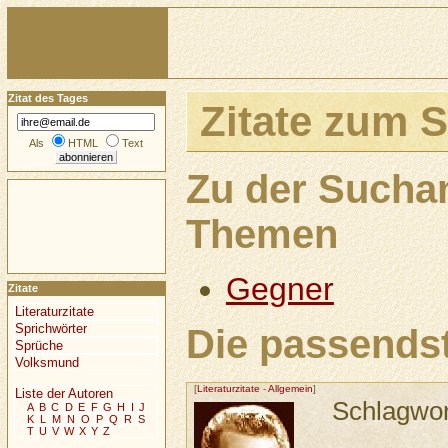
Zitat des Tages
Zitate zum 
Als
HTML
Text
Zu der Sucha
Themen
Gegner
Zitate
Literaturzitate
Sprichwörter
Die passendst
Sprüche
Volksmund
[
Literaturzitate
-
Allgemein
]
Liste der Autoren
Schlagwo
A
B
C
D
E
F
G
H
I
J
K
L
M
N
O
P
Q
R
S
T
U
V
W
X
Y
Z