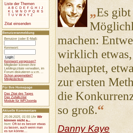
Liste der Themen
„
Es gibt
A
B
C
D
E
F
G
H
I
J
K
L
M
N
O
P
Q
R
S
T
U
V
W
X
Y
Z
Möglichk
Zitat einsenden
Benutzeranmeldung
machen: Entwed
Benutzer (oder E-Mail):
Kennwort:
wirklich etwas
Kennwort vergessen?
behauptet, etwas
Mitglieder können ihre
Lieblingszitate verwalten, im
Forum diskutieren u.v.m. ...
Schon angemeldet?
zur ersten Meth
Mitgliederliste
Für Ihre Homepage
die Konkurrenz
Das Zitat des Tages
Das Zufallszitat
Module für WP/Joomla
“
so groß.
Aktuelle Kommentare
25.09.2025, 01:55 Uhr
Wir
können nicht a...
hsm
:
Oft ist es besser etwas
Danny Kaye
zu lassen, auch wenn man
es tun könnte....