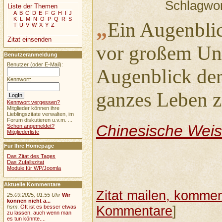
Schlagwo
Liste der Themen
A
B
C
D
E
F
G
H
I
J
K
L
M
N
O
P
Q
R
S
„
Ein Augenbli
T
U
V
W
X
Y
Z
Zitat einsenden
vor großem Unh
Benutzeranmeldung
Benutzer (oder E-Mail):
Augenblick der
Kennwort:
ganzes Leben z
Kennwort vergessen?
Mitglieder können ihre
Lieblingszitate verwalten, im
Forum diskutieren u.v.m. ...
Chinesische Weis
Schon angemeldet?
Mitgliederliste
Für Ihre Homepage
Das Zitat des Tages
Das Zufallszitat
Module für WP/Joomla
Aktuelle Kommentare
Zitat mailen, komment
25.09.2025, 01:55 Uhr
Wir
können nicht a...
Kommentare
]
hsm
:
Oft ist es besser etwas
zu lassen, auch wenn man
es tun könnte....