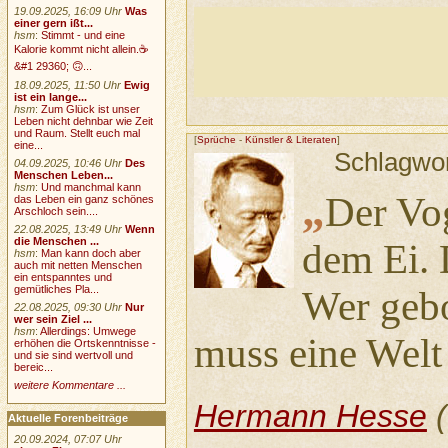
19.09.2025, 16:09 Uhr
Was
einer gern ißt...
hsm
:
Stimmt - und eine
Kalorie kommt nicht allein.☕
&#1 29360; 🙃...
18.09.2025, 11:50 Uhr
Ewig
ist ein lange...
hsm
:
Zum Glück ist unser
Leben nicht dehnbar wie Zeit
und Raum. Stellt euch mal
[
Sprüche
-
Künstler & Literaten
]
eine...
Schlagwo
04.09.2025, 10:46 Uhr
Des
Menschen Leben...
hsm
:
Und manchmal kann
„
Der Vog
das Leben ein ganz schönes
Arschloch sein....
22.08.2025, 13:49 Uhr
Wenn
die Menschen ...
dem Ei. D
hsm
:
Man kann doch aber
auch mit netten Menschen
ein entspanntes und
gemütliches Pla...
Wer gebo
22.08.2025, 09:30 Uhr
Nur
wer sein Ziel ...
hsm
:
Allerdings: Umwege
muss eine Welt
erhöhen die Ortskenntnisse -
und sie sind wertvoll und
bereic...
weitere Kommentare ...
Hermann Hesse
(
Aktuelle Forenbeiträge
20.09.2024, 07:07 Uhr