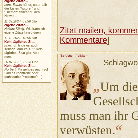
eigene Zitate...
hsm
: Etwas höher, unterhalb
der Listen 'Autoren' und
'Themen' findest du den
Hinwei...
11.09.2024, 09:36 Uhr
eigene Zitate...
Zitat mailen, komment
Helmut König
: Wie kann ich
eigene Zitate hinzufügen...
Kommentare
]
11.10.2021, 10:56 Uhr
Kein tägliches Zit...
hsm
: Ich finde es auch
schade, daß es z.Zt. kein
tägliches Zitat gibt. Aber
[
Sprüche
-
Politiker
]
man...
Schlagwo
20.07.2021, 15:28 Uhr
Kein tägliches Zit...
Norbert
: Mir geht es auch so!
Sind es rechtliche oder
technische Probleme? :-(...
„
Um die
Gesellsch
muss man ihr 
“
verwüsten.