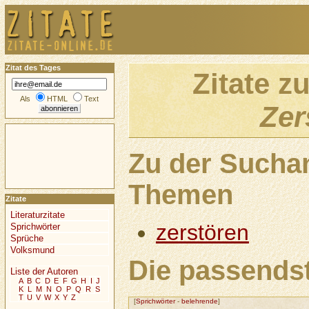
Zitat des Tages
Zitate z
Als
HTML
Text
Zer
Zu der Sucha
Themen
Zitate
Literaturzitate
zerstören
Sprichwörter
Sprüche
Volksmund
Die passendst
Liste der Autoren
A
B
C
D
E
F
G
H
I
J
K
L
M
N
O
P
Q
R
S
T
U
V
W
X
Y
Z
[
Sprichwörter
-
belehrende
]