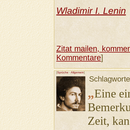
Wladimir I. Lenin
Zitat mailen, komment
Kommentare
]
[
Sprüche
-
Allgemein
]
Schlagwort
„
Eine ei
Bemerkun
Zeit, ka