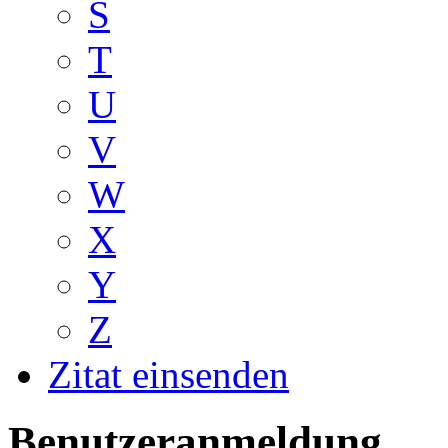
S
T
U
V
W
X
Y
Z
Zitat einsenden
Benutzeranmeldung