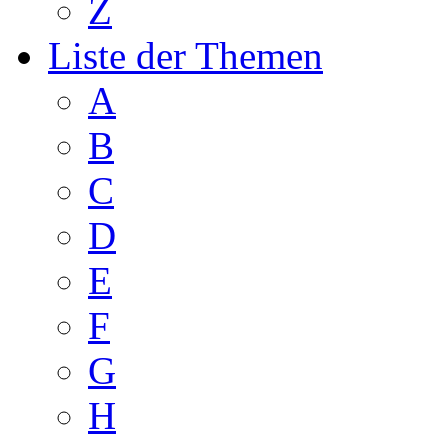
Z
Liste der Themen
A
B
C
D
E
F
G
H