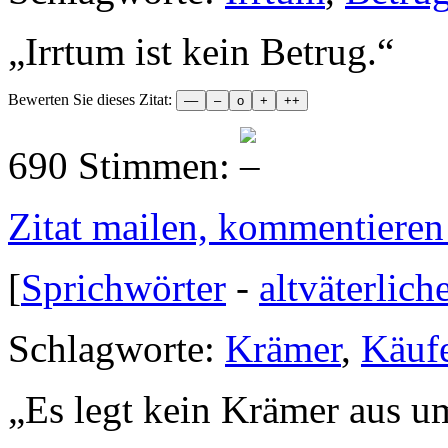
„
Irrtum ist kein Betrug.
“
Bewerten Sie dieses Zitat:
690 Stimmen:
Zitat mailen, kommentieren e
[
Sprichwörter
-
altväterlich
Schlagworte:
Krämer
,
Käuf
„
Es legt kein Krämer aus um