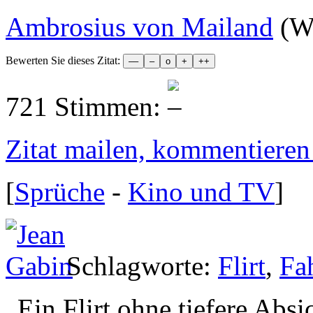
Ambrosius von Mailand
(We
Bewerten Sie dieses Zitat:
721 Stimmen:
Zitat mailen, kommentieren e
[
Sprüche
-
Kino und TV
]
Schlagworte:
Flirt
,
Fa
„
Ein Flirt ohne tiefere Absi