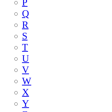
P
Q
R
S
T
U
V
W
X
Y