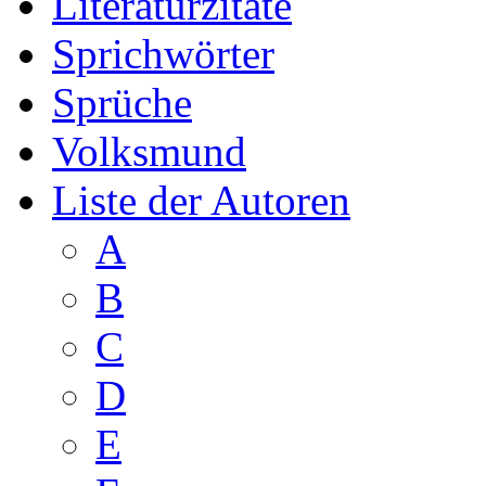
Literaturzitate
Sprichwörter
Sprüche
Volksmund
Liste der Autoren
A
B
C
D
E