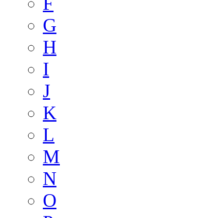
F
G
H
I
J
K
L
M
N
O