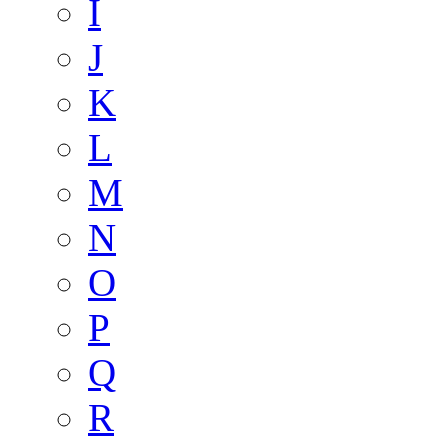
I
J
K
L
M
N
O
P
Q
R