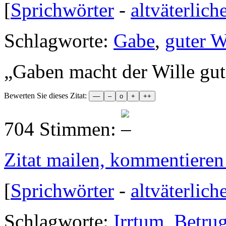
[
Sprichwörter
-
altväterlich
Schlagworte:
Gabe
,
guter W
„
Gaben macht der Wille gut
Bewerten Sie dieses Zitat:
704 Stimmen:
Zitat mailen, kommentieren e
[
Sprichwörter
-
altväterlich
Schlagworte:
Irrtum
,
Betru