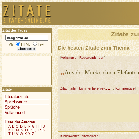
Zitat des Tages
Zitate 
Als
HTML
Text
Die besten Zitate zum Thema
[
Volksmund
-
Redewendungen
]
„
Aus der Mücke einen Elefante
Zitat mailen, kommentieren etc. ...
[3
Kommentare
]
Zitate
Literaturzitate
Sprichwörter
Sprüche
Volksmund
Liste der Autoren
A
B
C
D
E
F
G
H
I
J
K
L
M
N
O
P
Q
R
S
T
U
V
W
X
Y
Z
[
Sprichwörter
-
altväterliche
]