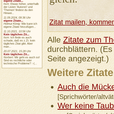
eigene Zitate...
hsm
: Etwas höher, unterhalb
der Listen 'Autoren' und
'Themen' findest du den
Hinwei...
11.09.2024, 09:36 Uhr
Zitat mailen, komment
eigene Zitate...
Helmut König
: Wie kann ich
eigene Zitate hinzufügen...
11.10.2021, 10:56 Uhr
Kein tägliches Zit...
Alle
Zitate zum T
hsm
: Ich finde es auch
schade, daß es z.Zt. kein
tägliches Zitat gibt. Aber
durchblättern. (Es
man...
20.07.2021, 15:28 Uhr
Kein tägliches Zit...
Seite angezeigt.)
Norbert
: Mir geht es auch so!
Sind es rechtliche oder
technische Probleme? :-(...
Weitere Zitate
Auch die Mücke h
[Sprichwörter/altvät
Wer keine Taub