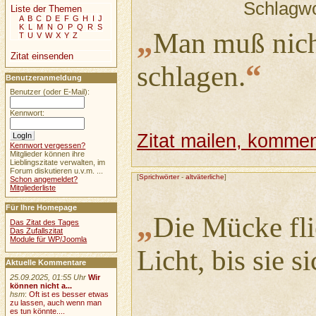
Schlagw
Liste der Themen
A
B
C
D
E
F
G
H
I
J
K
L
M
N
O
P
Q
R
S
„
Man muß nich
T
U
V
W
X
Y
Z
Zitat einsenden
“
schlagen.
Benutzeranmeldung
Benutzer (oder E-Mail):
Kennwort:
Zitat mailen, komment
Kennwort vergessen?
Mitglieder können ihre
Lieblingszitate verwalten, im
Forum diskutieren u.v.m. ...
[
Sprichwörter
-
altväterliche
]
Schon angemeldet?
Mitgliederliste
Für Ihre Homepage
„
Die Mücke fli
Das Zitat des Tages
Das Zufallszitat
Module für WP/Joomla
Licht, bis sie s
Aktuelle Kommentare
25.09.2025, 01:55 Uhr
Wir
können nicht a...
hsm
:
Oft ist es besser etwas
zu lassen, auch wenn man
es tun könnte....