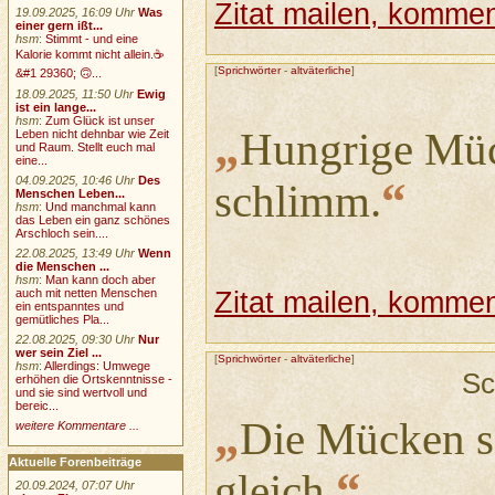
Zitat mailen, komment
19.09.2025, 16:09 Uhr
Was
einer gern ißt...
hsm
:
Stimmt - und eine
Kalorie kommt nicht allein.☕
[
Sprichwörter
-
altväterliche
]
&#1 29360; 🙃...
18.09.2025, 11:50 Uhr
Ewig
ist ein lange...
hsm
:
Zum Glück ist unser
„
Hungrige Müc
Leben nicht dehnbar wie Zeit
und Raum. Stellt euch mal
eine...
“
04.09.2025, 10:46 Uhr
Des
schlimm.
Menschen Leben...
hsm
:
Und manchmal kann
das Leben ein ganz schönes
Arschloch sein....
22.08.2025, 13:49 Uhr
Wenn
die Menschen ...
hsm
:
Man kann doch aber
auch mit netten Menschen
Zitat mailen, komment
ein entspanntes und
gemütliches Pla...
22.08.2025, 09:30 Uhr
Nur
wer sein Ziel ...
[
Sprichwörter
-
altväterliche
]
hsm
:
Allerdings: Umwege
Sc
erhöhen die Ortskenntnisse -
und sie sind wertvoll und
bereic...
„
Die Mücken se
weitere Kommentare ...
Aktuelle Forenbeiträge
“
gleich.
20.09.2024, 07:07 Uhr