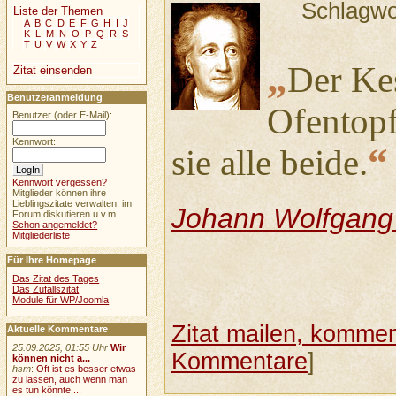
Schlagwo
Liste der Themen
A
B
C
D
E
F
G
H
I
J
K
L
M
N
O
P
Q
R
S
T
U
V
W
X
Y
Z
„
Der Kes
Zitat einsenden
Benutzeranmeldung
Ofentopf
Benutzer (oder E-Mail):
Kennwort:
“
sie alle beide.
Kennwort vergessen?
Mitglieder können ihre
Lieblingszitate verwalten, im
Johann Wolfgang
Forum diskutieren u.v.m. ...
Schon angemeldet?
Mitgliederliste
Für Ihre Homepage
Das Zitat des Tages
Das Zufallszitat
Module für WP/Joomla
Zitat mailen, komment
Aktuelle Kommentare
25.09.2025, 01:55 Uhr
Wir
Kommentare
]
können nicht a...
hsm
:
Oft ist es besser etwas
zu lassen, auch wenn man
es tun könnte....