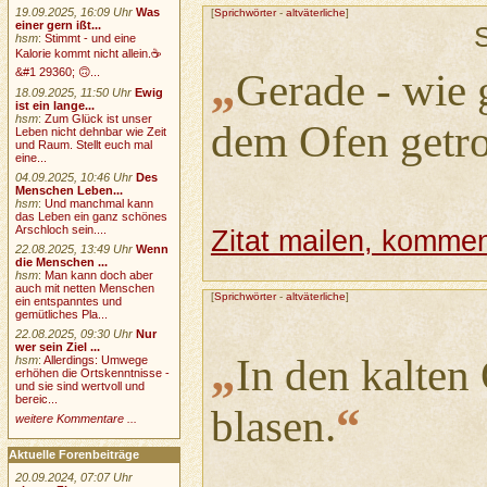
19.09.2025, 16:09 Uhr
Was
[
Sprichwörter
-
altväterliche
]
einer gern ißt...
hsm
:
Stimmt - und eine
Kalorie kommt nicht allein.☕
„
&#1 29360; 🙃...
Gerade - wie 
18.09.2025, 11:50 Uhr
Ewig
ist ein lange...
hsm
:
Zum Glück ist unser
dem Ofen getro
Leben nicht dehnbar wie Zeit
und Raum. Stellt euch mal
eine...
04.09.2025, 10:46 Uhr
Des
Menschen Leben...
hsm
:
Und manchmal kann
das Leben ein ganz schönes
Arschloch sein....
Zitat mailen, komment
22.08.2025, 13:49 Uhr
Wenn
die Menschen ...
hsm
:
Man kann doch aber
auch mit netten Menschen
[
Sprichwörter
-
altväterliche
]
ein entspanntes und
gemütliches Pla...
22.08.2025, 09:30 Uhr
Nur
wer sein Ziel ...
„
In den kalten 
hsm
:
Allerdings: Umwege
erhöhen die Ortskenntnisse -
und sie sind wertvoll und
bereic...
“
blasen.
weitere Kommentare ...
Aktuelle Forenbeiträge
20.09.2024, 07:07 Uhr