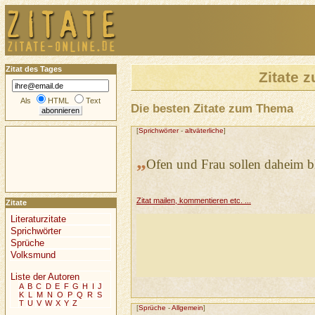
Zitat des Tages
Zitate
Als
HTML
Text
Die besten Zitate zum Thema
[
Sprichwörter
-
altväterliche
]
„
Ofen und Frau sollen daheim b
Zitat mailen, kommentieren etc. ...
Zitate
Literaturzitate
Sprichwörter
Sprüche
Volksmund
Liste der Autoren
A
B
C
D
E
F
G
H
I
J
K
L
M
N
O
P
Q
R
S
T
U
V
W
X
Y
Z
[
Sprüche
-
Allgemein
]