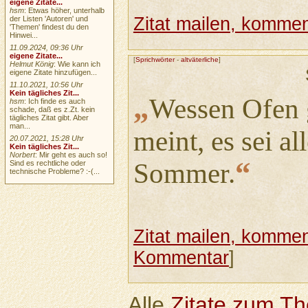
eigene Zitate...
hsm
: Etwas höher, unterhalb
Zitat mailen, komment
der Listen 'Autoren' und
'Themen' findest du den
Hinwei...
11.09.2024, 09:36 Uhr
eigene Zitate...
[
Sprichwörter
-
altväterliche
]
Helmut König
: Wie kann ich
eigene Zitate hinzufügen...
11.10.2021, 10:56 Uhr
Kein tägliches Zit...
„
Wessen Ofen g
hsm
: Ich finde es auch
schade, daß es z.Zt. kein
tägliches Zitat gibt. Aber
man...
meint, es sei al
20.07.2021, 15:28 Uhr
Kein tägliches Zit...
Norbert
: Mir geht es auch so!
“
Sommer.
Sind es rechtliche oder
technische Probleme? :-(...
Zitat mailen, komment
Kommentar
]
Alle
Zitate zum T