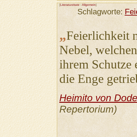
[
Literaturzitate
-
Allgemein
]
Schlagworte:
Fei
„
Feierlichkeit
Nebel, welche
ihrem Schutze e
die Enge getrie
Heimito von Dode
Repertorium)