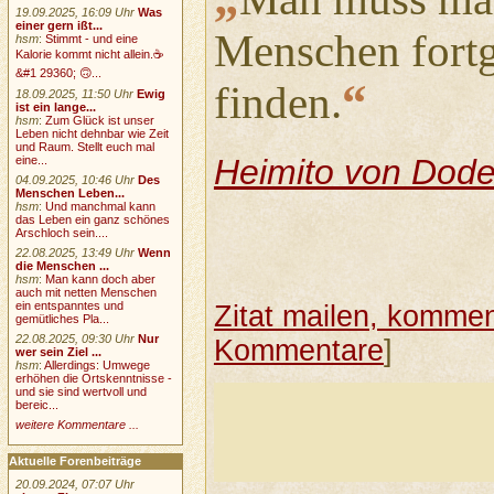
19.09.2025, 16:09 Uhr
Was
einer gern ißt...
Menschen fortg
hsm
:
Stimmt - und eine
Kalorie kommt nicht allein.☕
&#1 29360; 🙃...
“
finden.
18.09.2025, 11:50 Uhr
Ewig
ist ein lange...
hsm
:
Zum Glück ist unser
Leben nicht dehnbar wie Zeit
und Raum. Stellt euch mal
Heimito von Dode
eine...
04.09.2025, 10:46 Uhr
Des
Menschen Leben...
hsm
:
Und manchmal kann
das Leben ein ganz schönes
Arschloch sein....
22.08.2025, 13:49 Uhr
Wenn
die Menschen ...
hsm
:
Man kann doch aber
auch mit netten Menschen
ein entspanntes und
Zitat mailen, komment
gemütliches Pla...
22.08.2025, 09:30 Uhr
Nur
Kommentare
]
wer sein Ziel ...
hsm
:
Allerdings: Umwege
erhöhen die Ortskenntnisse -
und sie sind wertvoll und
bereic...
weitere Kommentare ...
Aktuelle Forenbeiträge
20.09.2024, 07:07 Uhr