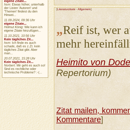
eigene Zitate...
hsm
: Etwas höher, unterhalb
der Listen 'Autoren' und
[
Literaturzitate
-
Allgemein
]
'Themen' findest du den
Hinwei...
11.09.2024, 09:36 Uhr
eigene Zitate...
„
Reif ist, wer a
Helmut König
: Wie kann ich
eigene Zitate hinzufügen...
11.10.2021, 10:56 Uhr
mehr hereinfäll
Kein tägliches Zit...
hsm
: Ich finde es auch
schade, daß es z.Zt. kein
tägliches Zitat gibt. Aber
man...
20.07.2021, 15:28 Uhr
Heimito von Dode
Kein tägliches Zit...
Norbert
: Mir geht es auch so!
Sind es rechtliche oder
Repertorium)
technische Probleme? :-(...
Zitat mailen, komment
Kommentare
]