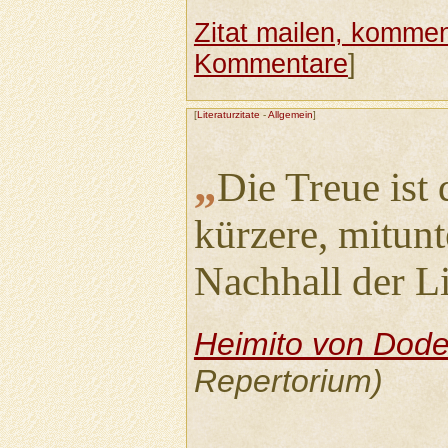
Zitat mailen, komment
Kommentare
]
[
Literaturzitate
-
Allgemein
]
„
Die Treue ist 
kürzere, mitun
Nachhall der L
Heimito von Dode
Repertorium)