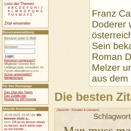
Liste der Themen
A
B
C
D
E
F
G
H
I
J
Franz Car
K
L
M
N
O
P
Q
R
S
T
U
V
W
X
Y
Z
Doderer 
Zitat einsenden
österreich
Benutzeranmeldung
Benutzer (oder E-Mail):
Sein beka
Kennwort:
Roman Di
Kennwort vergessen?
Mitglieder können ihre
Melzer un
Lieblingszitate verwalten, im
Forum diskutieren u.v.m. ...
Schon angemeldet?
aus dem 
Mitgliederliste
Für Ihre Homepage
Das Zitat des Tages
Die besten Zi
Das Zufallszitat
Module für WP/Joomla
Aktuelle Kommentare
[
Sprüche
-
Künstler & Literaten
]
Schlagwort
25.09.2025, 01:55 Uhr
Wir
können nicht a...
hsm
:
Oft ist es besser etwas
„
zu lassen, auch wenn man
Man muss ma
es tun könnte....