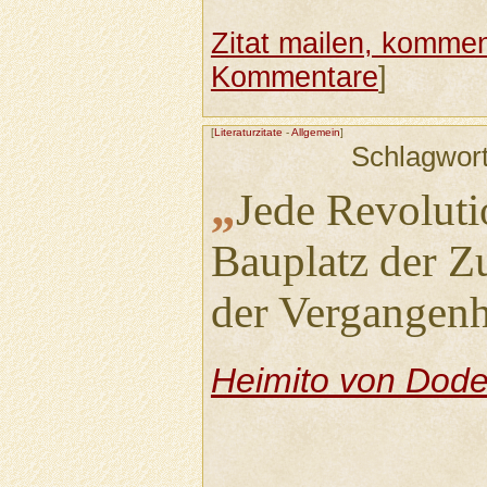
Zitat mailen, komment
Kommentare
]
[
Literaturzitate
-
Allgemein
]
Schlagwor
„
Jede Revolutio
Bauplatz der Z
der Vergangenh
Heimito von Dode