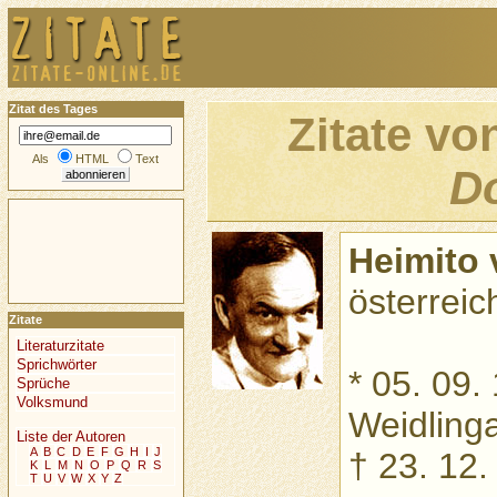
Zitat des Tages
Zitate v
Als
HTML
Text
D
Heimito 
österreich
Zitate
Literaturzitate
Sprichwörter
* 05. 09.
Sprüche
Volksmund
Weidling
Liste der Autoren
A
B
C
D
E
F
G
H
I
J
† 23. 12.
K
L
M
N
O
P
Q
R
S
T
U
V
W
X
Y
Z