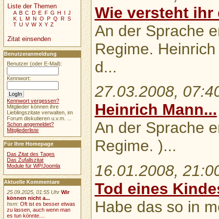
Liste der Themen
Wie versteht ihr 
A
B
C
D
E
F
G
H
I
J
K
L
M
N
O
P
Q
R
S
T
U
V
W
X
Y
Z
An der Sprache e
Zitat einsenden
Regime. Heinrich
Benutzeranmeldung
d...
Benutzer (oder E-Mail):
Kennwort:
27.03.2008, 07:4
Kennwort vergessen?
Heinrich Mann...
Mitglieder können ihre
Lieblingszitate verwalten, im
Forum diskutieren u.v.m. ...
An der Sprache e
Schon angemeldet?
Mitgliederliste
Regime. )...
Für Ihre Homepage
Das Zitat des Tages
Das Zufallszitat
16.01.2008, 21:0
Module für WP/Joomla
Aktuelle Kommentare
Tod eines Kindes
25.09.2025, 01:55 Uhr
Wir
können nicht a...
Habe das so in 
hsm
:
Oft ist es besser etwas
zu lassen, auch wenn man
es tun könnte....