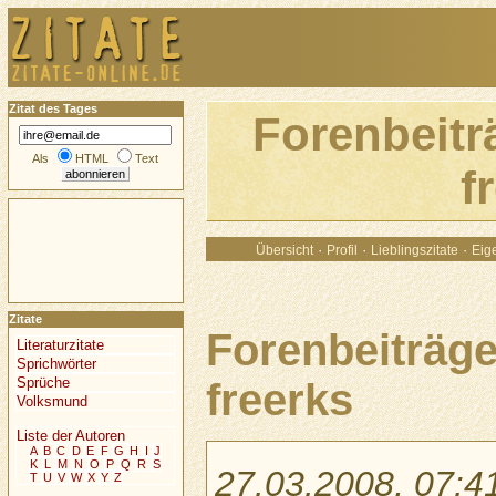
Zitat des Tages
Forenbeitr
Als
HTML
Text
f
·
·
·
Übersicht
Profil
Lieblingszitate
Eige
Zitate
Forenbeiträge
Literaturzitate
Sprichwörter
Sprüche
freerks
Volksmund
Liste der Autoren
A
B
C
D
E
F
G
H
I
J
K
L
M
N
O
P
Q
R
S
27.03.2008, 07:4
T
U
V
W
X
Y
Z