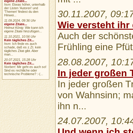
eigene Zitate...
hsm
: Etwas höher, unterhalb
der Listen 'Autoren' und
30.11.2007, 09:1
'Themen' findest du den
Hinwei...
11.09.2024, 09:36 Uhr
Wie versteht ihr
eigene Zitate...
Helmut König
: Wie kann ich
eigene Zitate hinzufügen...
Auch der schönst
11.10.2021, 10:56 Uhr
Kein tägliches Zit...
Frühling eine Pfütz
hsm
: Ich finde es auch
schade, daß es z.Zt. kein
tägliches Zitat gibt. Aber
man...
28.08.2007, 10:1
20.07.2021, 15:28 Uhr
Kein tägliches Zit...
Norbert
: Mir geht es auch so!
In jeder großen 
Sind es rechtliche oder
technische Probleme? :-(...
In jeder großen T
von Wahnsinn; ma
ihn n...
24.07.2007, 10:4
Und wenn ich ster