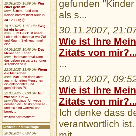
gefunden "Kinder 
19.09.2025, 16:09 Uhr
Was
einer gern ißt...
hsm
:
Stimmt - und eine
als s...
Kalorie kommt nicht allein.☕
&#1 29360; 🙃...
18.09.2025, 11:50 Uhr
Ewig
30.11.2007, 21:0
ist ein lange...
hsm
:
Zum Glück ist unser
Leben nicht dehnbar wie Zeit
Wie ist Ihre Mei
und Raum. Stellt euch mal
eine...
Zitats von mir?..
04.09.2025, 10:46 Uhr
Des
Menschen Leben...
hsm
:
Und manchmal kann
...
das Leben ein ganz schönes
Arschloch sein....
22.08.2025, 13:49 Uhr
Wenn
die Menschen ...
30.11.2007, 09:5
hsm
:
Man kann doch aber
auch mit netten Menschen
ein entspanntes und
Wie ist Ihre Mei
gemütliches Pla...
22.08.2025, 09:30 Uhr
Nur
wer sein Ziel ...
Zitats von mir?..
hsm
:
Allerdings: Umwege
erhöhen die Ortskenntnisse -
und sie sind wertvoll und
Ich denke dass de
bereic...
weitere Kommentare ...
verantwortlich ist
Aktuelle Forenbeiträge
mit ...
20.09.2024, 07:07 Uhr