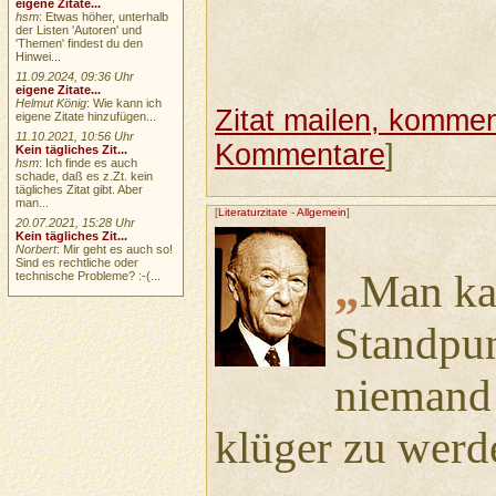
eigene Zitate...
hsm
: Etwas höher, unterhalb
der Listen 'Autoren' und
'Themen' findest du den
Hinwei...
11.09.2024, 09:36 Uhr
eigene Zitate...
Helmut König
: Wie kann ich
Zitat mailen, komment
eigene Zitate hinzufügen...
11.10.2021, 10:56 Uhr
Kommentare
]
Kein tägliches Zit...
hsm
: Ich finde es auch
schade, daß es z.Zt. kein
tägliches Zitat gibt. Aber
man...
[
Literaturzitate
-
Allgemein
]
20.07.2021, 15:28 Uhr
Kein tägliches Zit...
Norbert
: Mir geht es auch so!
Sind es rechtliche oder
„
Man ka
technische Probleme? :-(...
Standpun
niemand 
klüger zu werd