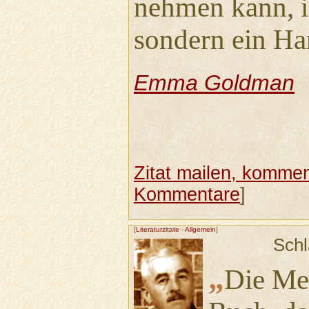
nehmen kann, is
sondern ein Ha
Emma Goldman
Zitat mailen, komment
Kommentare
]
[
Literaturzitate
-
Allgemein
]
Schl
„
Die Men