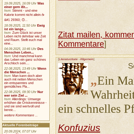
19.09.2025, 16:09 Uhr
Was
einer gern ißt...
hsm
:
Stimmt - und eine
Kalorie kommt nicht allein.☕
&#1 29360; 🙃...
18.09.2025, 11:50 Uhr
Ewig
ist ein lange...
Zitat mailen, komment
hsm
:
Zum Glück ist unser
Leben nicht dehnbar wie Zeit
und Raum. Stellt euch mal
Kommentare
]
eine...
04.09.2025, 10:46 Uhr
Des
Menschen Leben...
hsm
:
Und manchmal kann
[
Literaturzitate
-
Allgemein
]
das Leben ein ganz schönes
Arschloch sein....
S
22.08.2025, 13:49 Uhr
Wenn
die Menschen ...
„
hsm
:
Man kann doch aber
Ein Man
auch mit netten Menschen
ein entspanntes und
gemütliches Pla...
Wahrheit
22.08.2025, 09:30 Uhr
Nur
wer sein Ziel ...
hsm
:
Allerdings: Umwege
erhöhen die Ortskenntnisse -
ein schnelles P
und sie sind wertvoll und
bereic...
weitere Kommentare ...
Konfuzius
Aktuelle Forenbeiträge
20.09.2024, 07:07 Uhr