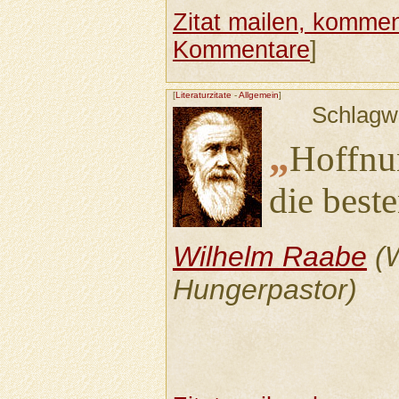
Zitat mailen, komment
Kommentare
]
[
Literaturzitate
-
Allgemein
]
Schlagw
„
Hoffnu
die best
Wilhelm Raabe
(W
Hungerpastor)