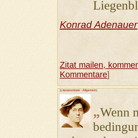
Liegenbl
Konrad Adenauer
Zitat mailen, komment
Kommentare
]
[
Literaturzitate
-
Allgemein
]
„
Wenn m
bedingu