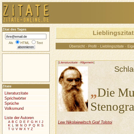
Zitat des Tages
Lieblingszit
Als
HTML
Text
·
·
·
Übersicht
Profil
Lieblingszitate
Eige
[
Literaturzitate
-
Allgemein
]
Schla
Zitate
„
Die Mus
Literaturzitate
Sprichwörter
Stenogra
Sprüche
Volksmund
Liste der Autoren
A
B
C
D
E
F
G
H
I
J
Lew Nikolajewitsch Graf Tolstoi
K
L
M
N
O
P
Q
R
S
T
U
V
W
X
Y
Z