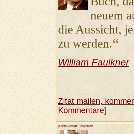
Buch, da
neuem au
die Aussicht, j
“
zu werden.
William Faulkner
Zitat mailen, komment
Kommentare
]
[
Literaturzitate
-
Allgemein
]