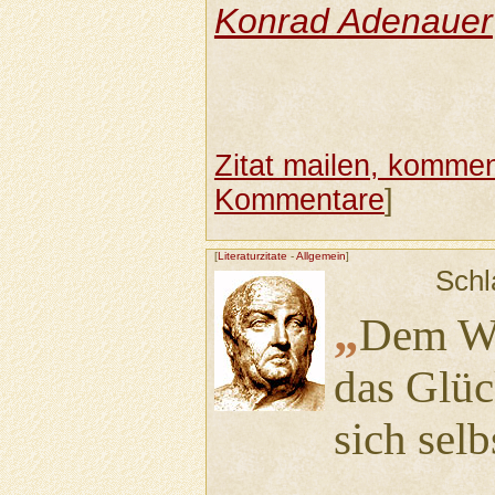
Konrad Adenauer
Zitat mailen, komment
Kommentare
]
[
Literaturzitate
-
Allgemein
]
Schl
„
Dem Wa
das Glüc
sich sel