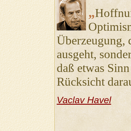
„
Hoffnun
Optimism
Überzeugung, d
ausgeht, sonde
daß etwas Sinn
Rücksicht darau
Vaclav Havel