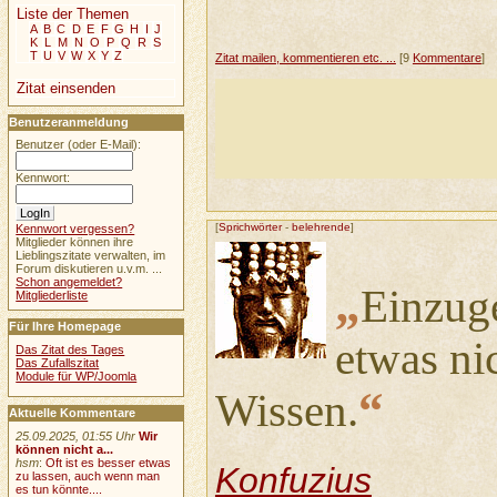
Liste der Themen
A
B
C
D
E
F
G
H
I
J
K
L
M
N
O
P
Q
R
S
T
U
V
W
X
Y
Z
Zitat mailen, kommentieren etc. ...
[9
Kommentare
]
Zitat einsenden
Benutzeranmeldung
Benutzer (oder E-Mail):
Kennwort:
[
Sprichwörter
-
belehrende
]
Kennwort vergessen?
Mitglieder können ihre
Lieblingszitate verwalten, im
Forum diskutieren u.v.m. ...
Schon angemeldet?
„
Einzug
Mitgliederliste
Für Ihre Homepage
etwas nic
Das Zitat des Tages
Das Zufallszitat
Module für WP/Joomla
“
Wissen.
Aktuelle Kommentare
25.09.2025, 01:55 Uhr
Wir
können nicht a...
hsm
:
Oft ist es besser etwas
Konfuzius
zu lassen, auch wenn man
es tun könnte....