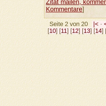
Zitat mailen, komment
Kommentare
]
Seite 2 von 20
|<
·
[
10
] [
11
] [
12
] [
13
] [
14
] 