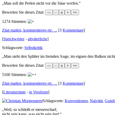
„
Man soll die Perlen nicht vor die Säue werfen.
“
Bewerten Sie dieses Zitat:
1274 Stimmen:
Zitat mailen, kommentieren etc. ...
[3
Kommentare
]
[
Sprichwörter
-
altväterliche
]
Schlagworte:
Selbstkritik
„
Man sieht den Splitter im fremden Auge, im eignen den Balken nicht
Bewerten Sie dieses Zitat:
5100 Stimmen:
Zitat mailen, kommentieren etc. ...
[3
Kommentare
]
[
Literaturzitate
-
in Versform
]
Schlagworte:
Konventionen
,
Naivität
,
Gutgl
„
Weil, so schließt er messerscharf,
nicht sein kann, was nicht sein darf.
“