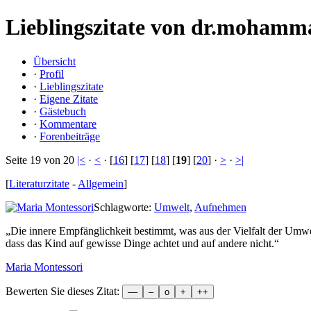
Lieblingszitate von dr.mohamm
Übersicht
·
Profil
·
Lieblingszitate
·
Eigene Zitate
·
Gästebuch
·
Kommentare
·
Forenbeiträge
Seite 19 von 20
|<
·
<
· [
16
] [
17
] [
18
] [
19
] [
20
] ·
>
·
>|
[
Literaturzitate
-
Allgemein
]
Schlagworte:
Umwelt
,
Aufnehmen
„
Die innere Empfänglichkeit bestimmt, was aus der Vielfalt der Umwel
dass das Kind auf gewisse Dinge achtet und auf andere nicht.
“
Maria Montessori
Bewerten Sie dieses Zitat: