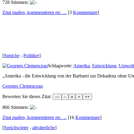
728 Stimmen:
Zitat mailen, kommentieren etc. ...
[3
Kommentare
]
[
Sprüche
-
Politiker
]
Schlagworte:
Amerika
,
Entwicklung
,
Umwelt
„
Amerika - die Entwicklung von der Barbarei zur Dekadenz ohne Um
Georges Clemenceau
Bewerten Sie dieses Zitat:
866 Stimmen:
Zitat mailen, kommentieren etc. ...
[16
Kommentare
]
[
Sprichwörter
-
altväterliche
]