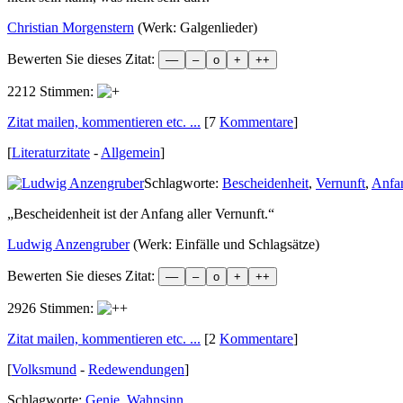
Christian Morgenstern
(Werk: Galgenlieder)
Bewerten Sie dieses Zitat:
2212 Stimmen:
Zitat mailen, kommentieren etc. ...
[7
Kommentare
]
[
Literaturzitate
-
Allgemein
]
Schlagworte:
Bescheidenheit
,
Vernunft
,
Anfa
„
Bescheidenheit ist der Anfang aller Vernunft.
“
Ludwig Anzengruber
(Werk: Einfälle und Schlagsätze)
Bewerten Sie dieses Zitat:
2926 Stimmen:
Zitat mailen, kommentieren etc. ...
[2
Kommentare
]
[
Volksmund
-
Redewendungen
]
Schlagworte:
Genie
,
Wahnsinn