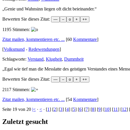
„
Genie und Wahnsinn liegen oft dicht beieinander.
“
Bewerten Sie dieses Zitat:
1195 Stimmen:
Zitat mailen, kommentieren etc. ...
[60
Kommentare
]
[
Volksmund
-
Redewendungen
]
Schlagworte:
Verstand
,
Klugheit
,
Dummheit
„
Egal wie tief man die Messlatte des geistigen Verstandes eines Mens
Bewerten Sie dieses Zitat:
2117 Stimmen:
Zitat mailen, kommentieren etc. ...
[54
Kommentare
]
Seite 19 von 20
|<
·
<
· [
1
] [
2
] [
3
] [
4
] [
5
] [
6
] [
7
] [
8
] [
9
] [
10
] [
11
] [
12
] 
Zuletzt gesucht