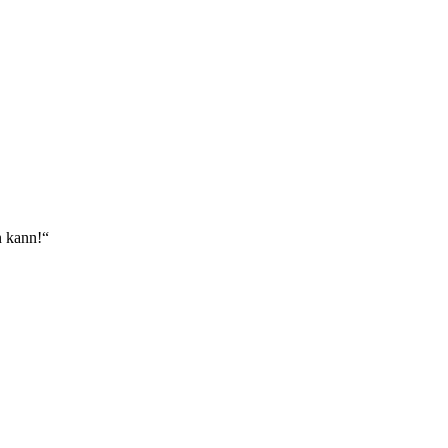
n kann!
“