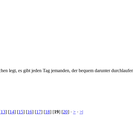
chen legt, es gibt jeden Tag jemanden, der bequem darunter durchlaufe
[
13
] [
14
] [
15
] [
16
] [
17
] [
18
] [
19
] [
20
] ·
>
·
>|