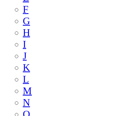
F
G
H
I
J
K
L
M
N
O