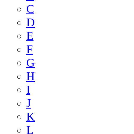
C
D
E
F
G
H
I
J
K
L