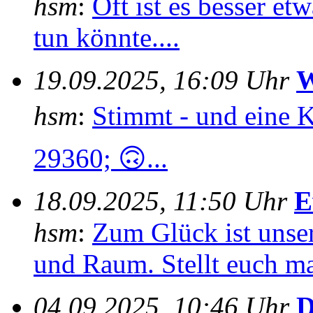
hsm
:
Oft ist es besser e
tun könnte....
19.09.2025, 16:09 Uhr
W
hsm
:
Stimmt - und eine 
29360; 🙃...
18.09.2025, 11:50 Uhr
E
hsm
:
Zum Glück ist unser
und Raum. Stellt euch mal
04.09.2025, 10:46 Uhr
D