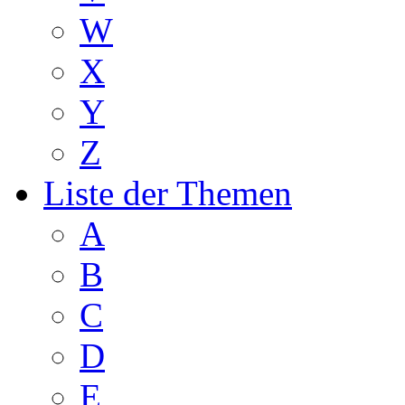
W
X
Y
Z
Liste der Themen
A
B
C
D
E