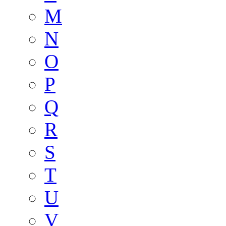
M
N
O
P
Q
R
S
T
U
V