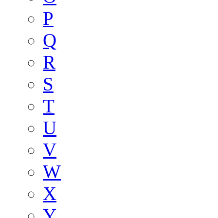
P
Q
R
S
T
U
V
W
X
Y