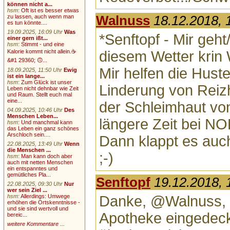
können nicht a...
hsm
:
Oft ist es besser etwas
zu lassen, auch wenn man
Walnuss
18.12.2018, 
es tun könnte....
19.09.2025, 16:09 Uhr
Was
*Senftopf - Mir geht
einer gern ißt...
hsm
:
Stimmt - und eine
Kalorie kommt nicht allein.☕
diesem Wetter krin
&#1 29360; 🙃...
Mir helfen die Hust
18.09.2025, 11:50 Uhr
Ewig
ist ein lange...
hsm
:
Zum Glück ist unser
Linderung von Reiz
Leben nicht dehnbar wie Zeit
und Raum. Stellt euch mal
eine...
der Schleimhaut v
04.09.2025, 10:46 Uhr
Des
Menschen Leben...
längere Zeit bei N
hsm
:
Und manchmal kann
das Leben ein ganz schönes
Arschloch sein....
Dann klappt es auc
22.08.2025, 13:49 Uhr
Wenn
die Menschen ...
;-)
hsm
:
Man kann doch aber
auch mit netten Menschen
ein entspanntes und
gemütliches Pla...
Senftopf
19.12.2018, 
22.08.2025, 09:30 Uhr
Nur
wer sein Ziel ...
hsm
:
Allerdings: Umwege
Danke, @Walnuss, 
erhöhen die Ortskenntnisse -
und sie sind wertvoll und
Apotheke eingedeck
bereic...
weitere Kommentare ...