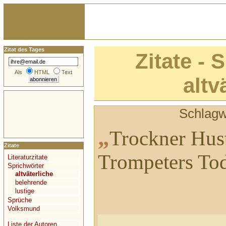
Zitat des Tages
Zitate - 
Als
HTML
Text
altv
Schlagw
„
Trockner Hust
Zitate
Trompeters Tod
Literaturzitate
Sprichwörter
altväterliche
belehrende
lustige
Sprüche
Volksmund
Liste der Autoren