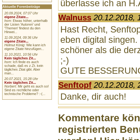
überlasse ich an H.A
Aktuelle Forenbeiträge
20.09.2024, 07:07 Uhr
Walnuss
20.12.2018, 
eigene Zitate...
hsm
: Etwas höher, unterhalb
der Listen 'Autoren' und
Hast Recht, Senftop
'Themen' findest du den
Hinwei...
eben digital singen. 
11.09.2024, 09:36 Uhr
eigene Zitate...
Helmut König
: Wie kann ich
schöner als die der
eigene Zitate hinzufügen...
11.10.2021, 10:56 Uhr
;-)
Kein tägliches Zit...
hsm
: Ich finde es auch
schade, daß es z.Zt. kein
GUTE BESSERUN
tägliches Zitat gibt. Aber
man...
20.07.2021, 15:28 Uhr
Kein tägliches Zit...
Senftopf
20.12.2018, 
Norbert
: Mir geht es auch so!
Sind es rechtliche oder
Danke, dir auch!
technische Probleme? :-(...
Kommentare könn
registrierten Ben