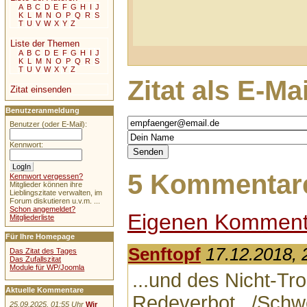
A
B
C
D
E
F
G
H
I
J
K
L
M
N
O
P
Q
R
S
T
U
V
W
X
Y
Z
Liste der Themen
A
B
C
D
E
F
G
H
I
J
K
L
M
N
O
P
Q
R
S
T
U
V
W
X
Y
Z
Zitat als E-Ma
Zitat einsenden
Benutzeranmeldung
Benutzer (oder E-Mail):
Kennwort:
5 Kommentare
Kennwort vergessen?
Mitglieder können ihre
Lieblingszitate verwalten, im
Forum diskutieren u.v.m. ...
Schon angemeldet?
Eigenen Komment
Mitgliederliste
Für Ihre Homepage
Senftopf
17.12.2018, 
Das Zitat des Tages
Das Zufallszitat
Module für WP/Joomla
...und des Nicht-Tr
Aktuelle Kommentare
Redeverbot.../Schwe
25.09.2025, 01:55 Uhr
Wir