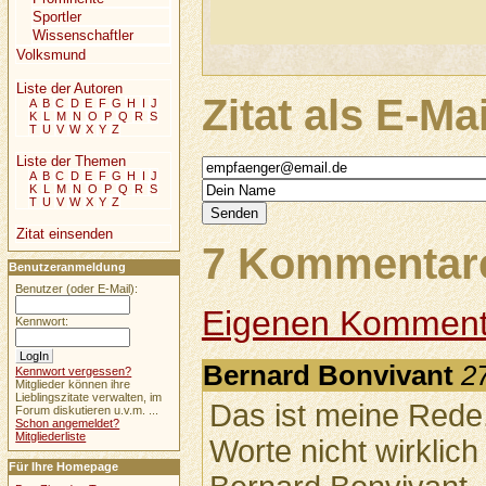
Sportler
Wissenschaftler
Volksmund
Liste der Autoren
Zitat als E-Ma
A
B
C
D
E
F
G
H
I
J
K
L
M
N
O
P
Q
R
S
T
U
V
W
X
Y
Z
Liste der Themen
A
B
C
D
E
F
G
H
I
J
K
L
M
N
O
P
Q
R
S
T
U
V
W
X
Y
Z
Zitat einsenden
7 Kommentare
Benutzeranmeldung
Benutzer (oder E-Mail):
Eigenen Komment
Kennwort:
Bernard Bonvivant
2
Kennwort vergessen?
Mitglieder können ihre
Lieblingszitate verwalten, im
Das ist meine Rede,
Forum diskutieren u.v.m. ...
Schon angemeldet?
Mitgliederliste
Worte nicht wirkli
Für Ihre Homepage