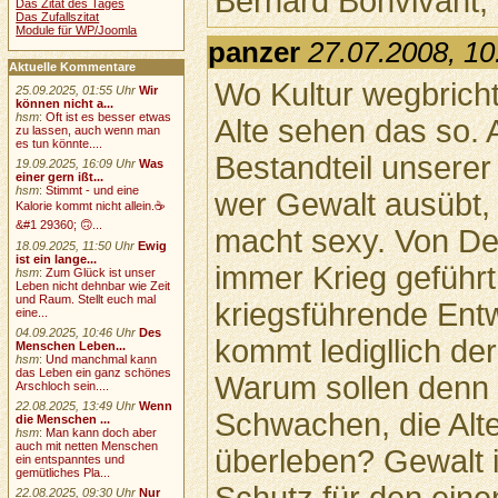
Bernard Bonvivant, S
Das Zitat des Tages
Das Zufallszitat
Module für WP/Joomla
panzer
27.07.2008, 10
Aktuelle Kommentare
Wo Kultur wegbricht,
25.09.2025, 01:55 Uhr
Wir
können nicht a...
hsm
:
Oft ist es besser etwas
Alte sehen das so. 
zu lassen, auch wenn man
es tun könnte....
Bestandteil unserer 
19.09.2025, 16:09 Uhr
Was
einer gern ißt...
hsm
:
Stimmt - und eine
wer Gewalt ausübt,
Kalorie kommt nicht allein.☕
&#1 29360; 🙃...
macht sexy. Von De
18.09.2025, 11:50 Uhr
Ewig
ist ein lange...
immer Krieg geführt,
hsm
:
Zum Glück ist unser
Leben nicht dehnbar wie Zeit
und Raum. Stellt euch mal
kriegsführende Entw
eine...
04.09.2025, 10:46 Uhr
Des
kommt ledigllich d
Menschen Leben...
hsm
:
Und manchmal kann
das Leben ein ganz schönes
Warum sollen denn 
Arschloch sein....
22.08.2025, 13:49 Uhr
Wenn
Schwachen, die Alt
die Menschen ...
hsm
:
Man kann doch aber
auch mit netten Menschen
überleben? Gewalt i
ein entspanntes und
gemütliches Pla...
Schutz für den eine
22.08.2025, 09:30 Uhr
Nur