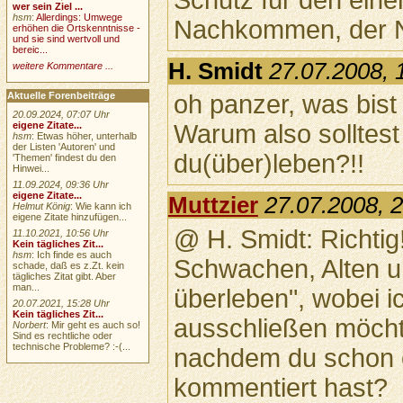
wer sein Ziel ...
hsm
:
Allerdings: Umwege
Nachkommen, der N
erhöhen die Ortskenntnisse -
und sie sind wertvoll und
bereic...
H. Smidt
27.07.2008, 
weitere Kommentare ...
oh panzer, was bist
Aktuelle Forenbeiträge
20.09.2024, 07:07 Uhr
eigene Zitate...
Warum also solltes
hsm
: Etwas höher, unterhalb
der Listen 'Autoren' und
du(über)leben?!!
'Themen' findest du den
Hinwei...
11.09.2024, 09:36 Uhr
eigene Zitate...
Muttzier
27.07.2008, 
Helmut König
: Wie kann ich
eigene Zitate hinzufügen...
@ H. Smidt: Richtig!
11.10.2021, 10:56 Uhr
Kein tägliches Zit...
hsm
: Ich finde es auch
Schwachen, Alten u
schade, daß es z.Zt. kein
tägliches Zitat gibt. Aber
man...
überleben", wobei ic
20.07.2021, 15:28 Uhr
Kein tägliches Zit...
ausschließen möchte
Norbert
: Mir geht es auch so!
Sind es rechtliche oder
technische Probleme? :-(...
nachdem du schon 
kommentiert hast?