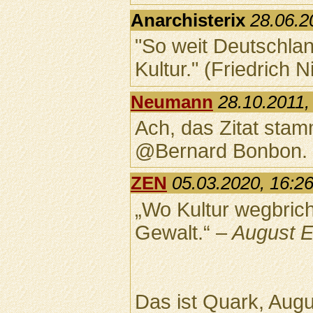
Anarchisterix
28.06.2
"So weit Deutschlan
Kultur." (Friedrich 
Neumann
28.10.2011,
Ach, das Zitat stam
@Bernard Bonbon. N
ZEN
05.03.2020, 16:2
„Wo Kultur wegbricht
Gewalt.“ –
August E
Das ist Quark, Aug