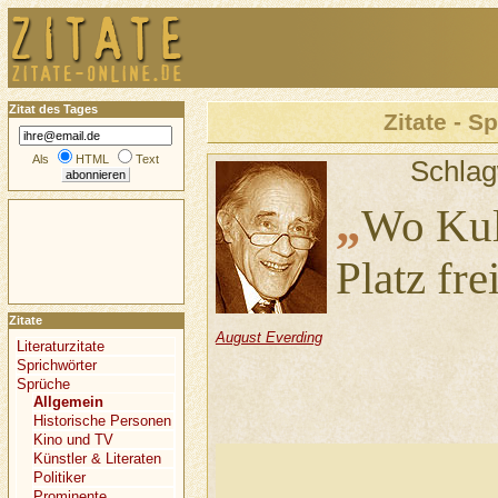
Zitat des Tages
Zitate - S
Als
HTML
Text
Schlag
„
Wo Kul
Platz fre
Zitate
August Everding
Literaturzitate
Sprichwörter
Sprüche
Allgemein
Historische Personen
Kino und TV
Künstler & Literaten
Politiker
Prominente