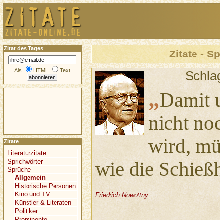
Zitat des Tages
Zitate - S
Als
HTML
Text
Schla
„
Damit 
nicht noc
wird, mü
Zitate
Literaturzitate
Sprichwörter
wie die Schieß
Sprüche
Allgemein
Historische Personen
Kino und TV
Friedrich Nowottny
Künstler & Literaten
Politiker
Prominente