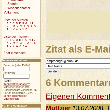
Sportler
Wissenschaftler
Volksmund
Liste der Autoren
A
B
C
D
E
F
G
H
I
J
K
L
M
N
O
P
Q
R
S
T
U
V
W
X
Y
Z
Liste der Themen
A
B
C
D
E
F
G
H
I
J
K
L
M
N
O
P
Q
R
S
Zitat als E-Ma
T
U
V
W
X
Y
Z
Zitat einsenden
Benutzeranmeldung
Benutzer (oder E-Mail):
Kennwort:
6 Kommentare
Kennwort vergessen?
Mitglieder können ihre
Lieblingszitate verwalten, im
Forum diskutieren u.v.m. ...
Eigenen Komment
Schon angemeldet?
Mitgliederliste
Für Ihre Homepage
Muttzier
13.07.2008, 