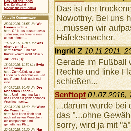
Das Zitat des Tages
Das Zufallszitat
Das ist der trocken
Module für WP/Joomla
Nowottny. Bei uns he
Aktuelle Kommentare
25.09.2025, 01:55 Uhr
Wir
...müssen wir aufpa
können nicht a...
hsm
:
Oft ist es besser etwas
zu lassen, auch wenn man
Häfelesmacher.
es tun könnte....
19.09.2025, 16:09 Uhr
Was
einer gern ißt...
Ingrid Z
10.11.2011, 2
hsm
:
Stimmt - und eine
Kalorie kommt nicht allein.☕
Gerade im Fußball wi
&#1 29360; 🙃...
18.09.2025, 11:50 Uhr
Ewig
ist ein lange...
Rechte und linke F
hsm
:
Zum Glück ist unser
Leben nicht dehnbar wie Zeit
schießen...
und Raum. Stellt euch mal
eine...
04.09.2025, 10:46 Uhr
Des
Menschen Leben...
Senftopf
01.07.2016, 
hsm
:
Und manchmal kann
das Leben ein ganz schönes
Arschloch sein....
...darum wurde bei
22.08.2025, 13:49 Uhr
Wenn
die Menschen ...
das "...ohne Gewähr
hsm
:
Man kann doch aber
auch mit netten Menschen
ein entspanntes und
sorry, wird ja mit "ä
gemütliches Pla...
22.08.2025, 09:30 Uhr
Nur