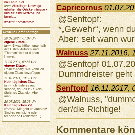
wer sein Ziel ...
Capricornus
01.07.20
hsm
:
Allerdings: Umwege
erhöhen die Ortskenntnisse -
und sie sind wertvoll und
@Senftopf:
bereic...
weitere Kommentare ...
*„Gewehr“, wenn du
Aktuelle Forenbeiträge
Aber: seit wann wu
20.09.2024, 07:07 Uhr
eigene Zitate...
hsm
: Etwas höher, unterhalb
der Listen 'Autoren' und
Walnuss
27.11.2016, 
'Themen' findest du den
Hinwei...
@Senftopf 01.07.20
11.09.2024, 09:36 Uhr
eigene Zitate...
Helmut König
: Wie kann ich
Dummdreister geht e
eigene Zitate hinzufügen...
11.10.2021, 10:56 Uhr
Kein tägliches Zit...
hsm
: Ich finde es auch
Senftopf
16.11.2017, 
schade, daß es z.Zt. kein
tägliches Zitat gibt. Aber
man...
@Walnuss, "dummdr
20.07.2021, 15:28 Uhr
Kein tägliches Zit...
der/die Richtige!
Norbert
: Mir geht es auch so!
Sind es rechtliche oder
technische Probleme? :-(...
Kommentare könn