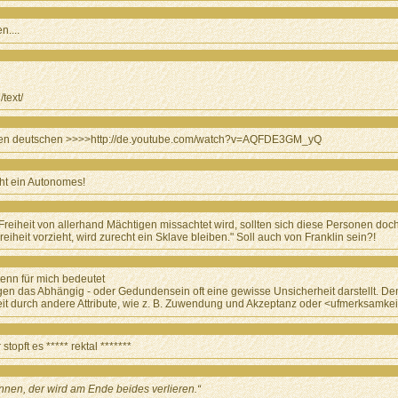
n....
text/
ei den deutschen >>>>http://de.youtube.com/watch?v=AQFDE3GM_yQ
cht ein Autonomes!
die Freiheit von allerhand Mächtigen missachtet wird, sollten sich diese Personen doc
reiheit vorzieht, wird zurecht ein Sklave bleiben." Soll auch von Franklin sein?!
, denn für mich bedeutet
gen das Abhängig - oder Gedundensein oft eine gewisse Unsicherheit darstellt. D
eit durch andere Attribute, wie z. B. Zuwendung und Akzeptanz oder <ufmerksamke
stopft es ***** rektal *******
innen, der wird am Ende beides verlieren.“