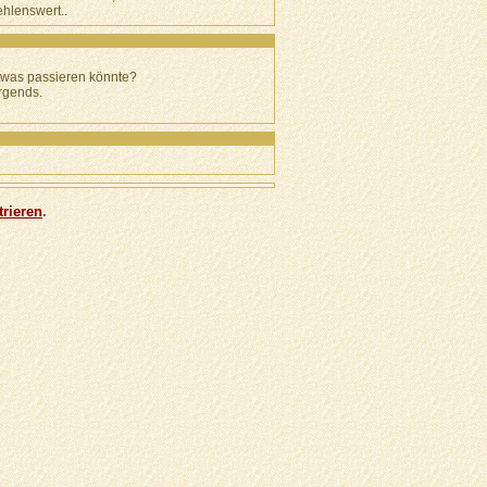
ehlenswert..
etwas passieren könnte?
irgends.
trieren
.