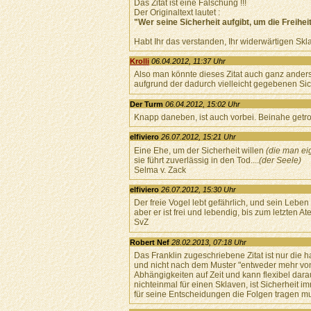
Das Zitat ist eine Fälschung !!!
Der Originaltext lautet :
"Wer seine Sicherheit aufgibt, um die Freihe
Habt Ihr das verstanden, Ihr widerwärtigen Skl
Krolli
06.04.2012, 11:37 Uhr
Also man könnte dieses Zitat auch ganz anders 
aufgrund der dadurch vielleicht gegebenen Sich
Der Turm
06.04.2012, 15:02 Uhr
Knapp daneben, ist auch vorbei. Beinahe getro
elfiviero
26.07.2012, 15:21 Uhr
Eine Ehe, um der Sicherheit willen
(die man ei
sie führt zuverlässig in den Tod....
(der Seele)
Selma v. Zack
elfiviero
26.07.2012, 15:30 Uhr
Der freie Vogel lebt gefährlich, und sein Leben 
aber er ist frei und lebendig, bis zum letzten A
SvZ
Robert Nef
28.02.2013, 07:18 Uhr
Das Franklin zugeschriebene Zitat ist nur die h
und nicht nach dem Muster "entweder mehr von 
Abhängigkeiten auf Zeit und kann flexibel darau
nichteinmal für einen Sklaven, ist Sicherheit 
für seine Entscheidungen die Folgen tragen mu