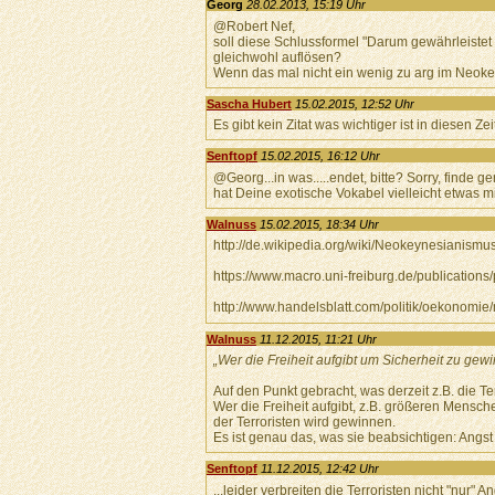
Georg
28.02.2013, 15:19 Uhr
@Robert Nef,
soll diese Schlussformel "Darum gewährleistet
gleichwohl auflösen?
Wenn das mal nicht ein wenig zu arg im Neoke
Sascha Hubert
15.02.2015, 12:52 Uhr
Es gibt kein Zitat was wichtiger ist in diesen Zeit
Senftopf
15.02.2015, 16:12 Uhr
@Georg...in was.....endet, bitte? Sorry, finde 
hat Deine exotische Vokabel vielleicht etwas m
Walnuss
15.02.2015, 18:34 Uhr
http://de.wikipedia.org/wiki/Neokeynesianismu
https://www.macro.uni-freiburg.de/publications
http://www.handelsblatt.com/politik/oekonomie
Walnuss
11.12.2015, 11:21 Uhr
„Wer die Freiheit aufgibt um Sicherheit zu gew
Auf den Punkt gebracht, was derzeit z.B. die Terr
Wer die Freiheit aufgibt, z.B. größeren Mens
der Terroristen wird gewinnen.
Es ist genau das, was sie beabsichtigen: Angst
Senftopf
11.12.2015, 12:42 Uhr
...leider verbreiten die Terroristen nicht "nur"