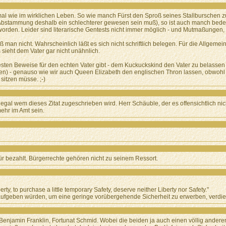
nchmal wie im wirklichen Leben. So wie manch Fürst den Sproß seines Stallbursche
n Abstammung deshalb ein schlechterer gewesen sein muß), so ist auch manch b
orden. Leider sind literarische Gentests nicht immer möglich - und Mutmaßungen
 man nicht. Wahrscheinlich läßt es sich nicht schriftlich belegen. Für die Allgemeinh
s sieht dem Vater gar nicht unähnlich.
esten Beweise für den echten Vater gibt - dem Kuckuckskind den Vater zu belassen (
en) - genauso wie wir auch Queen Elizabeth den englischen Thron lassen, obwoh
sitzen müsse. ;-)
 egal wem dieses Zitat zugeschrieben wird. Herr Schäuble, der es offensichtlich ni
mehr im Amt sein.
für bezahlt. Bürgerrechte gehören nicht zu seinem Ressort.
ty, to purchase a little temporary Safety, deserve neither Liberty nor Safety."
aufgeben würden, um eine geringe vorübergehende Sicherheit zu erwerben, verdien
 Benjamin Franklin, Fortunat Schmid. Wobei die beiden ja auch einen völlig ande