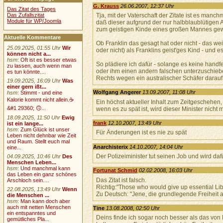
G. Krauss
26.06.2007, 12:37 Uhr
Das Zitat des Tages
Das Zufallszitat
Tja, mit der Vaterschaft der Zitate ist es ma
Module für WP/Joomla
daß dieser aufgrund der nur halbblaublütige
zum geistigen Kinde eines großen Mannes gew
Aktuelle Kommentare
Ob Franklin das gesagt hat oder nicht - das weiß
25.09.2025, 01:55 Uhr
Wir
oder nicht) als Franklins geist'ges Kind - und e
können nicht a...
hsm
:
Oft ist es besser etwas
So plädiere ich dafür - solange es keine handf
zu lassen, auch wenn man
oder ihm einen andern falschen unterzuschieb
es tun könnte....
Rechts wegen ein australischer Schäfer darauf 
19.09.2025, 16:09 Uhr
Was
einer gern ißt...
Wolfgang Angerer
13.09.2007, 11:08 Uhr
hsm
:
Stimmt - und eine
Kalorie kommt nicht allein.☕
Ein höchst aktueller Inhalt zum Zeitgeschehen,
&#1 29360; 🙃...
wenn es zu spät ist, wird dieser Minister nicht 
18.09.2025, 11:50 Uhr
Ewig
frank
12.10.2007, 13:49 Uhr
ist ein lange...
hsm
:
Zum Glück ist unser
Für Änderungen ist es nie zu spät
Leben nicht dehnbar wie Zeit
und Raum. Stellt euch mal
Anarchisterix
14.10.2007, 14:04 Uhr
eine...
Der Polizeiminister tut seinen Job und wird da
04.09.2025, 10:46 Uhr
Des
Menschen Leben...
hsm
:
Und manchmal kann
Fortunat Schmid
02.02.2008, 16:03 Uhr
das Leben ein ganz schönes
Das Zitat ist falsch.
Arschloch sein....
Richtig:"Those who would give up essential Liber
22.08.2025, 13:49 Uhr
Wenn
Zu Deutsch: "Jene, die grundlegende Freiheit 
die Menschen ...
hsm
:
Man kann doch aber
auch mit netten Menschen
Tine
13.08.2008, 02:50 Uhr
ein entspanntes und
Deins finde ich sogar noch besser als das von
gemütliches Pla...