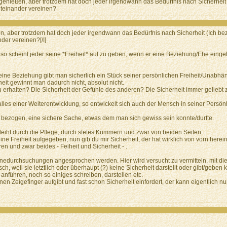
zu genießen, aber trotzdem hat doch jeder irgendwann das Bedürfnis nach Sicherhei
teinander vereinen?
eßen, aber trotzdem hat doch jeder irgendwann das Bedürfnis nach Sicherheit (Ich 
der vereinen?[/I]
so scheint jeder seine *Freiheit* auf zu geben, wenn er eine Beziehung/Ehe einge
ür eine Beziehung gibt man sicherlich ein Stück seiner persönlichen Freiheit/Unabhäng
heit gewinnt man dadurch nicht, absolut nicht.
erhalten? Die Sicherheit der Gefühle des anderen? Die Sicherheit immer geliebt z
lles einer Weiterentwicklung, so entwickelt sich auch der Mensch in seiner Persönli
 bezogen, eine sichere Sache, etwas dem man sich gewiss sein konnte/durfte.
eiht durch die Pflege, durch stetes Kümmern und zwar von beiden Seiten.
ine Freiheit aufgegeben, nun gib du mir Sicherheit, der hat wirklich von vorn herei
ren und zwar beides - Feiheit und Sicherheit - .
inedurchsuchungen angesprochen werden. Hier wird versucht zu vermitteln, mit 
sch, weil sie letztlich oder überhaupt (?) keine Sicherheit darstellt oder gibt/geben 
anführen, noch so einiges schreiben, darstellen etc.
n Zeigefinger aufgibt und fast schon Sicherheit einfordert, der kann eigentlich nur