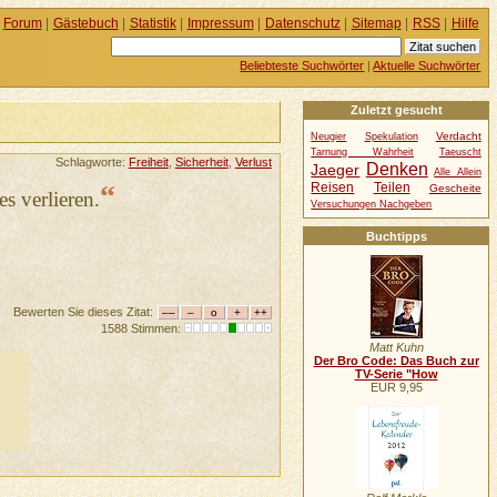
Forum
|
Gästebuch
|
Statistik
|
Impressum
|
Datenschutz
|
Sitemap
|
RSS
|
Hilfe
Beliebteste Suchwörter
|
Aktuelle Suchwörter
Zuletzt gesucht
Verdacht
Neugier
Spekulation
Tarnung Wahrheit
Taeuscht
Schlagworte:
Freiheit
,
Sicherheit
,
Verlust
Denken
Jaeger
Alle Allein
“
Reisen
Teilen
Gescheite
s verlieren.
Versuchungen Nachgeben
Buchtipps
Bewerten Sie dieses Zitat:
1588 Stimmen:
Matt Kuhn
Der Bro Code: Das Buch zur
TV-Serie "How
EUR 9,95