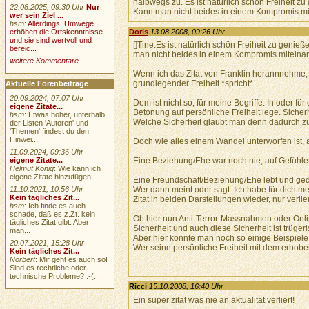
halbwegs zu. Es ist natürlich schön Freiheit 
22.08.2025, 09:30 Uhr
Nur
Kann man nicht beides in einem Kompromis mi
wer sein Ziel ...
hsm
:
Allerdings: Umwege
Doris
13.08.2008, 09:26 Uhr
erhöhen die Ortskenntnisse -
und sie sind wertvoll und
[]Tine:Es ist natürlich schön Freiheit zu geni
bereic...
man nicht beides in einem Kompromis miteinan
weitere Kommentare ...
Wenn ich das Zitat von Franklin herannnehme, 
grundlegender Freiheit *spricht*.
Aktuelle Forenbeiträge
20.09.2024, 07:07 Uhr
Dem ist nicht so, für meine Begriffe. In oder f
eigene Zitate...
Betonung auf persönliche Freiheit lege. Sicher
hsm
: Etwas höher, unterhalb
Welche Sicherheit glaubt man denn dadurch zu 
der Listen 'Autoren' und
'Themen' findest du den
Hinwei...
Doch wie alles einem Wandel unterworfen ist, a
11.09.2024, 09:36 Uhr
eigene Zitate...
Eine Beziehung/Ehe war noch nie, auf Gefühle
Helmut König
: Wie kann ich
eigene Zitate hinzufügen...
Eine Freundschaft/Beziehung/Ehe lebt und ged
11.10.2021, 10:56 Uhr
Wer dann meint oder sagt: Ich habe für dich me
Kein tägliches Zit...
Zitat in beiden Darstellungen wieder, nur verlie
hsm
: Ich finde es auch
schade, daß es z.Zt. kein
Ob hier nun Anti-Terror-Massnahmen oder Onl
tägliches Zitat gibt. Aber
Sicherheit und auch diese Sicherheit ist trügeri
man...
Aber hier könnte man noch so einige Beispiele 
20.07.2021, 15:28 Uhr
Wer seine persönliche Freiheit mit dem erhobene
Kein tägliches Zit...
Norbert
: Mir geht es auch so!
Sind es rechtliche oder
technische Probleme? :-(...
Ricci
15.10.2008, 16:40 Uhr
Ein super zitat was nie an aktualität verliert!