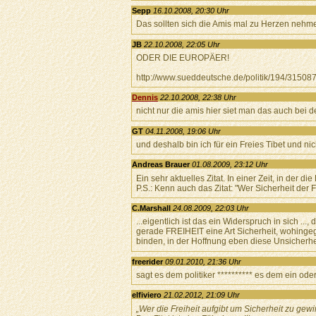
Sepp
16.10.2008, 20:30 Uhr
Das sollten sich die Amis mal zu Herzen nehme
JB
22.10.2008, 22:05 Uhr
ODER DIE EUROPÄER!
http://www.sueddeutsche.de/politik/194/315087/
Dennis
22.10.2008, 22:38 Uhr
nicht nur die amis hier siet man das auch b
GT
04.11.2008, 19:06 Uhr
und deshalb bin ich für ein Freies Tibet und ni
Andreas Brauer
01.08.2009, 23:12 Uhr
Ein sehr aktuelles Zitat. In einer Zeit, in der 
P.S.: Kenn auch das Zitat: "Wer Sicherheit der F
C.Marshall
24.08.2009, 22:03 Uhr
...eigentlich ist das ein Widerspruch in sich ...
gerade FREIHEIT eine Art Sicherheit, wohinge
binden, in der Hoffnung eben diese Unsicherh
freerider
09.01.2010, 21:36 Uhr
sagt es dem politiker ********** es dem ein oder 
elfiviero
21.02.2012, 21:09 Uhr
„Wer die Freiheit aufgibt um Sicherheit zu gew