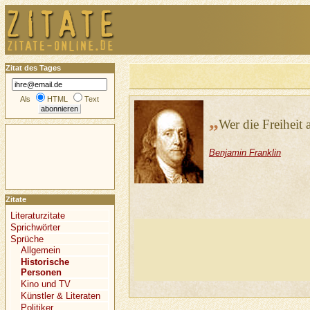
Zitat des Tages
Als
HTML
Text
„
Wer die Freiheit
Benjamin Franklin
Zitate
Literaturzitate
Sprichwörter
Sprüche
Allgemein
Historische
Personen
Kino und TV
Künstler & Literaten
Politiker