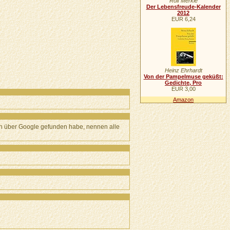
Rolf Merkle
Der Lebensfreude-Kalender
2012
EUR 6,24
Heinz Ehrhardt
Von der Pampelmuse geküßt:
Gedichte, Pro
EUR 3,00
Amazon
ich über Google gefunden habe, nennen alle