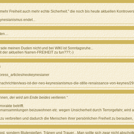
 mehr Freiheit auch mehr echte Sicherheit." die noch bis heute aktuellen Kontrov
ynesianismus endet...
en....
gerade meinen Duden nicht und bei WIKI ist Sonntagsruhe...
it der aktuellen Narren-FREIHEIT zu tun???;-)
s
/press_articles/neokeynesianer
/nachrichten/was-ist-der-neo-keynesianismus-die-stille-renaissance-von-keynes/2
innen, der wird am Ende beides verlieren.“
orakte betrifft.
chenansammlungen beizuwohnen etc. wegen Unsicherheit durch Terrorgefahr, wird
 zu verbreiten und dadurch die Menschen ihrer persönlichen Freiheit zu berauben, 
 Angst, sondern Blutergießen, Tränen und Trauer....Man sollte sich zwar nicht abscho