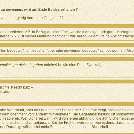
it zu gewinnen, wird am Ende Beides erhalten !"
aven einer gierig-korrupten Obrigkeit ??
interpretieren, z.B. in Bezug auf eine Ehe, welche man eigentlich garnicht eingeh
erheit?!?!? Ist meiner Meinung nach halt - wie bei so vielem - reine Ansichtssache
ffen bedeutet "nicht getroffen"; beinahe gewonnen bedeutet "nicht gewonnen" Als
gentlich gar nicht eingehen möchte)
ist wie eine Prise Zyankali;
ist meist recht kurz –
temzug.
albe Wahrheuit, aber das ist ein hoher Prozentsatz. Das Zitat zeigt, dass die beiden
dem oder mehr vom andern" funktionieren. Die Gegenüberstellung ist problematisch
f reagieren. Wer Sichereit wählt, wird von jenen abhängig, die ihm Sicherheit zusich
immer unsicher und vorgetäuscht. Bei der Freiheit weiss man wenigstens, dass man st
ss. Darum gewährleistet mehr Freiheit auch mehr echte Sicherheit.