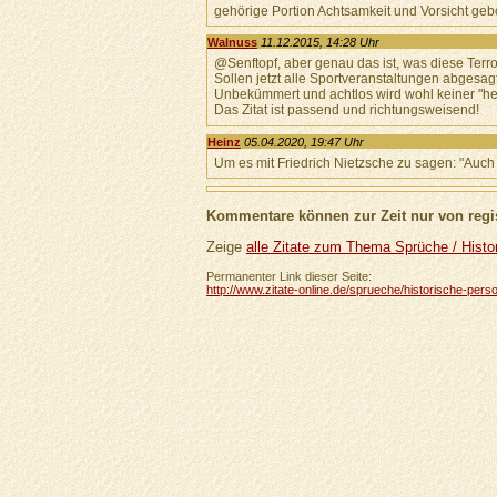
gehörige Portion Achtsamkeit und Vorsicht geb
Walnuss
11.12.2015, 14:28 Uhr
@Senftopf, aber genau das ist, was diese Terro
Sollen jetzt alle Sportveranstaltungen abges
Unbekümmert und achtlos wird wohl keiner "herum
Das Zitat ist passend und richtungsweisend!
Heinz
05.04.2020, 19:47 Uhr
Um es mit Friedrich Nietzsche zu sagen: "Auch 
Kommentare können zur Zeit nur von regis
Zeige
alle Zitate zum Thema Sprüche / Hist
Permanenter Link dieser Seite:
http://www.zitate-online.de/sprueche/historische-pers