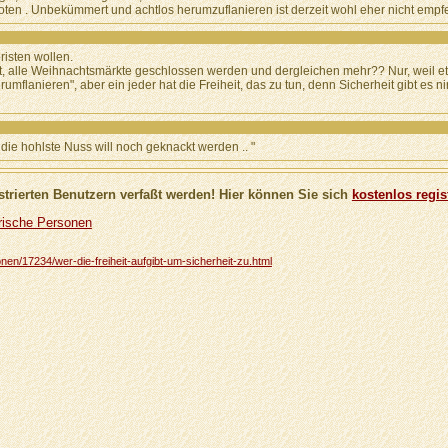
oten . Unbekümmert und achtlos herumzuflanieren ist derzeit wohl eher nicht empf
risten wollen.
agt, alle Weihnachtsmärkte geschlossen werden und dergleichen mehr?? Nur, weil 
flanieren", aber ein jeder hat die Freiheit, das zu tun, denn Sicherheit gibt es n
die hohlste Nuss will noch geknackt werden .. "
trierten Benutzern verfaßt werden! Hier können Sie sich
kostenlos regis
orische Personen
onen/17234/wer-die-freiheit-aufgibt-um-sicherheit-zu.html