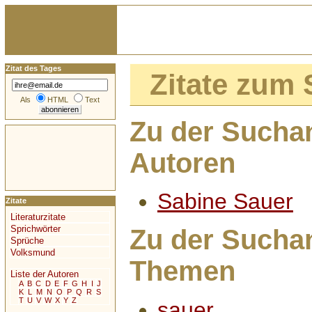
Zitat des Tages
Zitate zum
Als
HTML
Text
Zu der Sucha
Autoren
Sabine Sauer
Zitate
Literaturzitate
Sprichwörter
Zu der Sucha
Sprüche
Volksmund
Themen
Liste der Autoren
A
B
C
D
E
F
G
H
I
J
K
L
M
N
O
P
Q
R
S
T
U
V
W
X
Y
Z
sauer