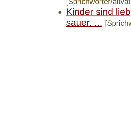
[Sprichwörter/altvät
Kinder sind lie
sauer. ...
[Sprichw