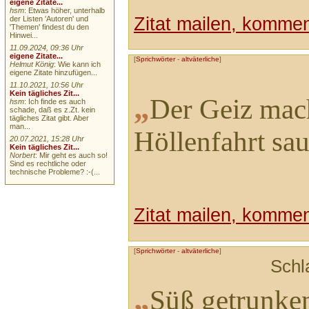
eigene Zitate...
hsm
: Etwas höher, unterhalb
Zitat mailen, komment
der Listen 'Autoren' und
'Themen' findest du den
Hinwei...
11.09.2024, 09:36 Uhr
eigene Zitate...
[
Sprichwörter
-
altväterliche
]
Helmut König
: Wie kann ich
eigene Zitate hinzufügen...
11.10.2021, 10:56 Uhr
Kein tägliches Zit...
„
Der Geiz mach
hsm
: Ich finde es auch
schade, daß es z.Zt. kein
tägliches Zitat gibt. Aber
man...
Höllenfahrt sau
20.07.2021, 15:28 Uhr
Kein tägliches Zit...
Norbert
: Mir geht es auch so!
Sind es rechtliche oder
technische Probleme? :-(...
Zitat mailen, komment
[
Sprichwörter
-
altväterliche
]
Schl
„
Süß getrunken