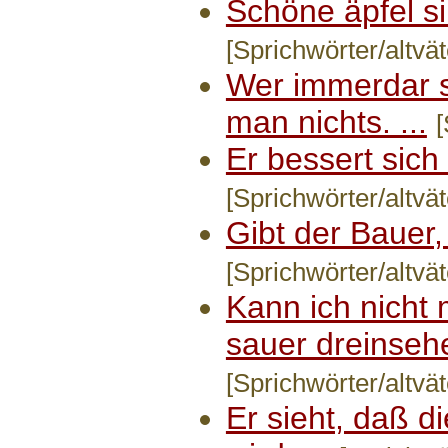
Schöne äpfel si
[Sprichwörter/altvät
Wer immerdar s
man nichts. ...
[
Er bessert sich 
[Sprichwörter/altvät
Gibt der Bauer, 
[Sprichwörter/altvät
Kann ich nicht 
sauer dreinsehe
[Sprichwörter/altvät
Er sieht, daß d