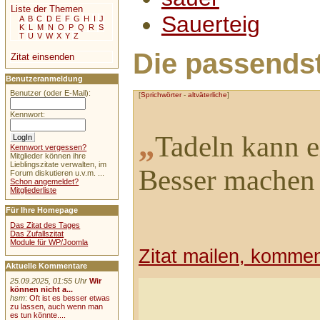
Liste der Themen
Sauerteig
A
B
C
D
E
F
G
H
I
J
K
L
M
N
O
P
Q
R
S
T
U
V
W
X
Y
Z
Die passendst
Zitat einsenden
Benutzeranmeldung
Benutzer (oder E-Mail):
[
Sprichwörter
-
altväterliche
]
Kennwort:
„
Tadeln kann e
Kennwort vergessen?
Mitglieder können ihre
Lieblingszitate verwalten, im
Besser machen 
Forum diskutieren u.v.m. ...
Schon angemeldet?
Mitgliederliste
Für Ihre Homepage
Das Zitat des Tages
Das Zufallszitat
Module für WP/Joomla
Zitat mailen, komment
Aktuelle Kommentare
25.09.2025, 01:55 Uhr
Wir
können nicht a...
hsm
:
Oft ist es besser etwas
zu lassen, auch wenn man
es tun könnte....