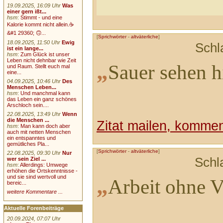
19.09.2025, 16:09 Uhr
Was
einer gern ißt...
hsm
:
Stimmt - und eine
Kalorie kommt nicht allein.☕
&#1 29360; 🙃...
[
Sprichwörter
-
altväterliche
]
18.09.2025, 11:50 Uhr
Ewig
Schl
ist ein lange...
hsm
:
Zum Glück ist unser
Leben nicht dehnbar wie Zeit
„
Sauer sehen hi
und Raum. Stellt euch mal
eine...
04.09.2025, 10:46 Uhr
Des
Menschen Leben...
hsm
:
Und manchmal kann
das Leben ein ganz schönes
Arschloch sein....
22.08.2025, 13:49 Uhr
Wenn
die Menschen ...
Zitat mailen, komment
hsm
:
Man kann doch aber
auch mit netten Menschen
ein entspanntes und
gemütliches Pla...
[
Sprichwörter
-
altväterliche
]
22.08.2025, 09:30 Uhr
Nur
Schl
wer sein Ziel ...
hsm
:
Allerdings: Umwege
erhöhen die Ortskenntnisse -
und sie sind wertvoll und
„
Arbeit ohne Vo
bereic...
weitere Kommentare ...
Aktuelle Forenbeiträge
20.09.2024, 07:07 Uhr