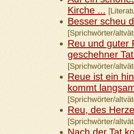
Kirche ...
[Litera
Besser scheu de
[Sprichwörter/altvät
Reu und guter 
geschehner Tat.
[Sprichwörter/altvät
Reue ist ein hi
kommt langsam,
[Sprichwörter/altvät
Reu, des Herzen
[Sprichwörter/altvät
Nach der Tat k