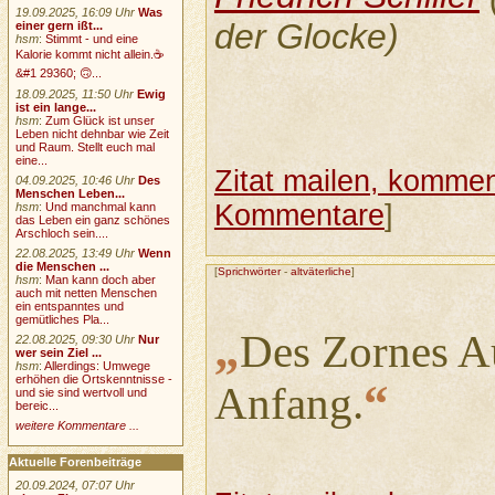
19.09.2025, 16:09 Uhr
Was
der Glocke)
einer gern ißt...
hsm
:
Stimmt - und eine
Kalorie kommt nicht allein.☕
&#1 29360; 🙃...
18.09.2025, 11:50 Uhr
Ewig
ist ein lange...
hsm
:
Zum Glück ist unser
Leben nicht dehnbar wie Zeit
und Raum. Stellt euch mal
eine...
Zitat mailen, komment
04.09.2025, 10:46 Uhr
Des
Menschen Leben...
Kommentare
]
hsm
:
Und manchmal kann
das Leben ein ganz schönes
Arschloch sein....
22.08.2025, 13:49 Uhr
Wenn
die Menschen ...
[
Sprichwörter
-
altväterliche
]
hsm
:
Man kann doch aber
auch mit netten Menschen
ein entspanntes und
gemütliches Pla...
„
Des Zornes Au
22.08.2025, 09:30 Uhr
Nur
wer sein Ziel ...
hsm
:
Allerdings: Umwege
erhöhen die Ortskenntnisse -
“
Anfang.
und sie sind wertvoll und
bereic...
weitere Kommentare ...
Aktuelle Forenbeiträge
20.09.2024, 07:07 Uhr