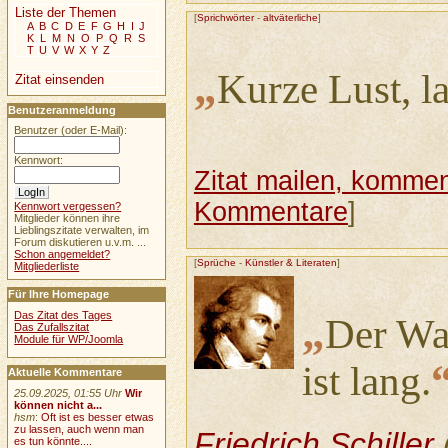
Liste der Themen
[
Sprichwörter
-
altväterliche
]
A
B
C
D
E
F
G
H
I
J
K
L
M
N
O
P
Q
R
S
T
U
V
W
X
Y
Z
„
Kurze Lust, l
Zitat einsenden
Benutzeranmeldung
Benutzer (oder E-Mail):
Kennwort:
Zitat mailen, komment
Kommentare
]
Kennwort vergessen?
Mitglieder können ihre
Lieblingszitate verwalten, im
Forum diskutieren u.v.m. ...
Schon angemeldet?
[
Sprüche
-
Künstler & Literaten
]
Mitgliederliste
Für Ihre Homepage
„
Das Zitat des Tages
Der Wah
Das Zufallszitat
Module für WP/Joomla
ist lang.
Aktuelle Kommentare
25.09.2025, 01:55 Uhr
Wir
können nicht a...
hsm
:
Oft ist es besser etwas
zu lassen, auch wenn man
Friedrich Schiller
es tun könnte....