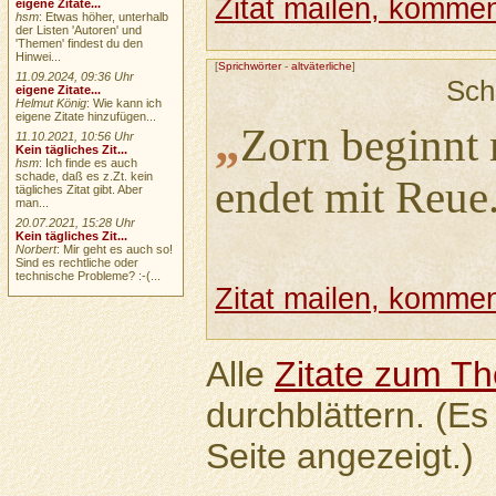
Zitat mailen, komment
eigene Zitate...
hsm
: Etwas höher, unterhalb
der Listen 'Autoren' und
'Themen' findest du den
Hinwei...
[
Sprichwörter
-
altväterliche
]
11.09.2024, 09:36 Uhr
Sch
eigene Zitate...
Helmut König
: Wie kann ich
eigene Zitate hinzufügen...
„
Zorn beginnt 
11.10.2021, 10:56 Uhr
Kein tägliches Zit...
hsm
: Ich finde es auch
schade, daß es z.Zt. kein
endet mit Reue
tägliches Zitat gibt. Aber
man...
20.07.2021, 15:28 Uhr
Kein tägliches Zit...
Norbert
: Mir geht es auch so!
Sind es rechtliche oder
technische Probleme? :-(...
Zitat mailen, komment
Alle
Zitate zum T
durchblättern. (Es
Seite angezeigt.)