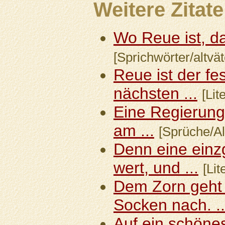
Weitere Zitate
Wo Reue ist, da
[Sprichwörter/altvät
Reue ist der fe
nächsten ...
[Lit
Eine Regierung 
am ...
[Sprüche/A
Denn eine einzg
wert, und ...
[Lit
Dem Zorn geht 
Socken nach. ..
Auf ein schöne