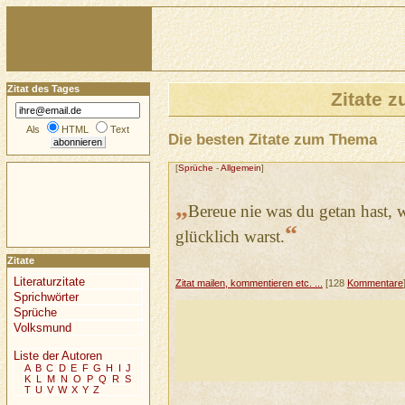
Zitat des Tages
Zitate 
Als
HTML
Text
Die besten Zitate zum Thema
[
Sprüche
-
Allgemein
]
„
Bereue nie was du getan hast,
“
glücklich warst.
Zitate
Literaturzitate
Zitat mailen, kommentieren etc. ...
[128
Kommentare
Sprichwörter
Sprüche
Volksmund
Liste der Autoren
A
B
C
D
E
F
G
H
I
J
K
L
M
N
O
P
Q
R
S
T
U
V
W
X
Y
Z