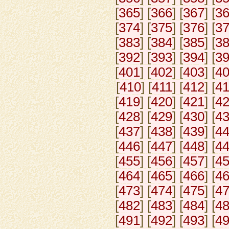
[
365
] [
366
] [
367
] [
3
[
374
] [
375
] [
376
] [
3
[
383
] [
384
] [
385
] [
3
[
392
] [
393
] [
394
] [
3
[
401
] [
402
] [
403
] [
4
[
410
] [
411
] [
412
] [
4
[
419
] [
420
] [
421
] [
4
[
428
] [
429
] [
430
] [
4
[
437
] [
438
] [
439
] [
4
[
446
] [
447
] [
448
] [
4
[
455
] [
456
] [
457
] [
4
[
464
] [
465
] [
466
] [
4
[
473
] [
474
] [
475
] [
4
[
482
] [
483
] [
484
] [
4
[
491
] [
492
] [
493
] [
4