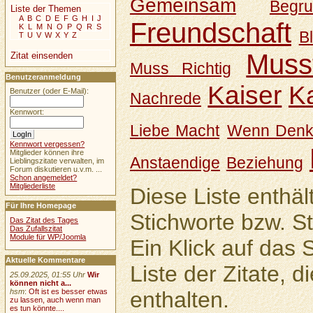
Gemeinsam
Begr
Liste der Themen
A
B
C
D
E
F
G
H
I
J
Freundschaft
K
L
M
N
O
P
Q
R
S
B
T
U
V
W
X
Y
Z
Muss
Zitat einsenden
Muss Richtig
Benutzeranmeldung
Kaiser
K
Benutzer (oder E-Mail):
Nachrede
Kennwort:
Liebe Macht
Wenn Denk
Kennwort vergessen?
Mitglieder können ihre
Anstaendige
Beziehung
Lieblingszitate verwalten, im
Forum diskutieren u.v.m. ...
Schon angemeldet?
Mitgliederliste
Diese Liste enthäl
Für Ihre Homepage
Stichworte bzw. S
Das Zitat des Tages
Das Zufallszitat
Module für WP/Joomla
Ein Klick auf das S
Aktuelle Kommentare
Liste der Zitate, d
25.09.2025, 01:55 Uhr
Wir
können nicht a...
enthalten.
hsm
:
Oft ist es besser etwas
zu lassen, auch wenn man
es tun könnte....