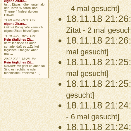
eigene Zitate...
hsm
: Etwas höher, unterhalb
- 4 mal gesucht]
der Listen 'Autoren' und
'Themen' findest du den
Hinwei...
18.11.18 21:26
11.09.2024, 09:36 Uhr
eigene Zitate...
Helmut König
: Wie kann ich
Zitat - 2 mal gesuch
eigene Zitate hinzufügen...
11.10.2021, 10:56 Uhr
18.11.18 21:26
Kein tägliches Zit...
hsm
: Ich finde es auch
schade, daß es z.Zt. kein
mal gesucht]
tägliches Zitat gibt. Aber
man...
18.11.18 21:25
20.07.2021, 15:28 Uhr
Kein tägliches Zit...
Norbert
: Mir geht es auch so!
Sind es rechtliche oder
mal gesucht]
technische Probleme? :-(...
18.11.18 21:25
gesucht]
18.11.18 21:24
- 6 mal gesucht]
18.11.18 21:24