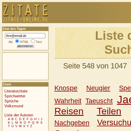
Zitat des Tages
Liste 
Als
HTML
Text
Such
Seite 548 von 1047
Zitate
Knospe
Neugier
Spe
Literaturzitate
Ja
Sprichwörter
Wahrheit
Taeuscht
Sprüche
Volksmund
Reisen
Teilen
Liste der Autoren
A
B
C
D
E
F
G
H
I
J
Versuch
Nachgeben
K
L
M
N
O
P
Q
R
S
T
U
V
W
X
Y
Z