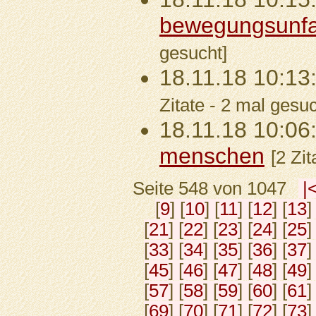
bewegungsunfa
gesucht]
18.11.18 10:13
Zitate - 2 mal gesuc
18.11.18 10:06
menschen
[2 Zi
Seite 548 von 1047
|
[
9
] [
10
] [
11
] [
12
] [
13
]
[
21
] [
22
] [
23
] [
24
] [
25
]
[
33
] [
34
] [
35
] [
36
] [
37
]
[
45
] [
46
] [
47
] [
48
] [
49
]
[
57
] [
58
] [
59
] [
60
] [
61
]
[
69
] [
70
] [
71
] [
72
] [
73
]