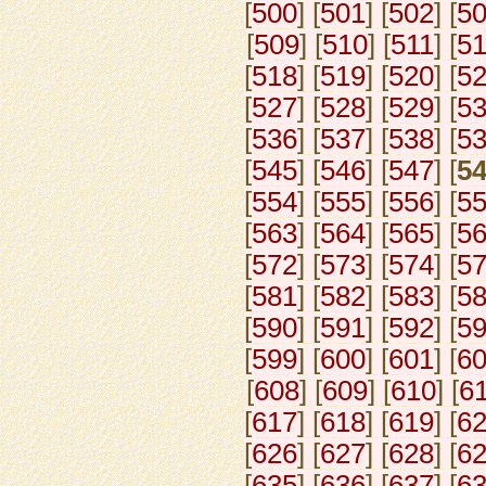
[
500
] [
501
] [
502
] [
5
[
509
] [
510
] [
511
] [
5
[
518
] [
519
] [
520
] [
5
[
527
] [
528
] [
529
] [
5
[
536
] [
537
] [
538
] [
5
[
545
] [
546
] [
547
] [
5
[
554
] [
555
] [
556
] [
5
[
563
] [
564
] [
565
] [
5
[
572
] [
573
] [
574
] [
5
[
581
] [
582
] [
583
] [
5
[
590
] [
591
] [
592
] [
5
[
599
] [
600
] [
601
] [
6
[
608
] [
609
] [
610
] [
6
[
617
] [
618
] [
619
] [
6
[
626
] [
627
] [
628
] [
6
[
635
] [
636
] [
637
] [
6