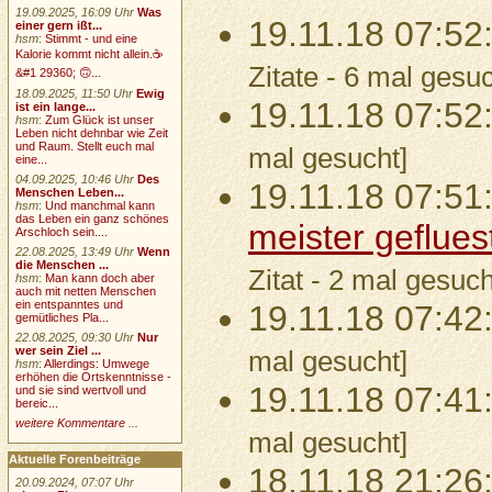
19.09.2025, 16:09 Uhr
Was
19.11.18 07:52
einer gern ißt...
hsm
:
Stimmt - und eine
Kalorie kommt nicht allein.☕
Zitate - 6 mal gesuc
&#1 29360; 🙃...
18.09.2025, 11:50 Uhr
Ewig
19.11.18 07:52
ist ein lange...
hsm
:
Zum Glück ist unser
Leben nicht dehnbar wie Zeit
und Raum. Stellt euch mal
mal gesucht]
eine...
04.09.2025, 10:46 Uhr
Des
19.11.18 07:51
Menschen Leben...
hsm
:
Und manchmal kann
das Leben ein ganz schönes
meister geflues
Arschloch sein....
22.08.2025, 13:49 Uhr
Wenn
die Menschen ...
Zitat - 2 mal gesuch
hsm
:
Man kann doch aber
auch mit netten Menschen
ein entspanntes und
19.11.18 07:42
gemütliches Pla...
22.08.2025, 09:30 Uhr
Nur
wer sein Ziel ...
mal gesucht]
hsm
:
Allerdings: Umwege
erhöhen die Ortskenntnisse -
19.11.18 07:41
und sie sind wertvoll und
bereic...
weitere Kommentare ...
mal gesucht]
Aktuelle Forenbeiträge
18.11.18 21:26
20.09.2024, 07:07 Uhr