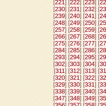
[
221
] [
222
] [
223
] [
2
[
230
] [
231
] [
232
] [
2
[
239
] [
240
] [
241
] [
2
[
248
] [
249
] [
250
] [
2
[
257
] [
258
] [
259
] [
2
[
266
] [
267
] [
268
] [
2
[
275
] [
276
] [
277
] [
2
[
284
] [
285
] [
286
] [
2
[
293
] [
294
] [
295
] [
2
[
302
] [
303
] [
304
] [
3
[
311
] [
312
] [
313
] [
3
[
320
] [
321
] [
322
] [
3
[
329
] [
330
] [
331
] [
3
[
338
] [
339
] [
340
] [
3
[
347
] [
348
] [
349
] [
3
[
356
] [
357
] [
358
] [
3