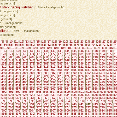
 mal gesucht]
 stark genug wahrheit
[1 Zitat - 2 mal gesucht]
31 mal gesucht]
 mal gesucht]
l gesucht]
te - 3 mal gesucht]
 mal gesucht]
rlieren
[1 Zitat - 2 mal gesucht]
mal gesucht]
 [
8
] [
9
] [
10
] [
11
] [
12
] [
13
] [
14
] [
15
] [
16
] [
17
] [
18
] [
19
] [
20
] [
21
] [
22
] [
23
] [
24
] [
25
] [
26
] [
27
] [
28
] [
29
3
] [
54
] [
55
] [
56
] [
57
] [
58
] [
59
] [
60
] [
61
] [
62
] [
63
] [
64
] [
65
] [
66
] [
67
] [
68
] [
69
] [
70
] [
71
] [
72
] [
73
] [
74
99
] [
100
] [
101
] [
102
] [
103
] [
104
] [
105
] [
106
] [
107
] [
108
] [
109
] [
110
] [
111
] [
112
] [
113
] [
114
] [
115
] [
1
 [
135
] [
136
] [
137
] [
138
] [
139
] [
140
] [
141
] [
142
] [
143
] [
144
] [
145
] [
146
] [
147
] [
148
] [
149
] [
150
] [
1
 [
170
] [
171
] [
172
] [
173
] [
174
] [
175
] [
176
] [
177
] [
178
] [
179
] [
180
] [
181
] [
182
] [
183
] [
184
] [
185
] [
1
 [
205
] [
206
] [
207
] [
208
] [
209
] [
210
] [
211
] [
212
] [
213
] [
214
] [
215
] [
216
] [
217
] [
218
] [
219
] [
220
] [
2
 [
240
] [
241
] [
242
] [
243
] [
244
] [
245
] [
246
] [
247
] [
248
] [
249
] [
250
] [
251
] [
252
] [
253
] [
254
] [
255
] [
2
 [
275
] [
276
] [
277
] [
278
] [
279
] [
280
] [
281
] [
282
] [
283
] [
284
] [
285
] [
286
] [
287
] [
288
] [
289
] [
290
] [
2
 [
310
] [
311
] [
312
] [
313
] [
314
] [
315
] [
316
] [
317
] [
318
] [
319
] [
320
] [
321
] [
322
] [
323
] [
324
] [
325
] [
3
 [
345
] [
346
] [
347
] [
348
] [
349
] [
350
] [
351
] [
352
] [
353
] [
354
] [
355
] [
356
] [
357
] [
358
] [
359
] [
360
] [
3
 [
380
] [
381
] [
382
] [
383
] [
384
] [
385
] [
386
] [
387
] [
388
] [
389
] [
390
] [
391
] [
392
] [
393
] [
394
] [
395
] [
3
 [
415
] [
416
] [
417
] [
418
] [
419
] [
420
] [
421
] [
422
] [
423
] [
424
] [
425
] [
426
] [
427
] [
428
] [
429
] [
430
] [
4
 [
450
] [
451
] [
452
] [
453
] [
454
] [
455
] [
456
] [
457
] [
458
] [
459
] [
460
] [
461
] [
462
] [
463
] [
464
] [
465
] [
4
 [
485
] [
486
] [
487
] [
488
] [
489
] [
490
] [
491
] [
492
] [
493
] [
494
] [
495
] [
496
] [
497
] [
498
] [
499
] [
500
] [
5
 [
520
] [
521
] [
522
] [
523
] [
524
] [
525
] [
526
] [
527
] [
528
] [
529
] [
530
] [
531
] [
532
] [
533
] [
534
] [
535
] [
5
 [
555
] [
556
] [
557
] [
558
] [
559
] [
560
] [
561
] [
562
] [
563
] [
564
] [
565
] [
566
] [
567
] [
568
] [
569
] [
570
] [
5
 [
590
] [
591
] [
592
] [
593
] [
594
] [
595
] [
596
] [
597
] [
598
] [
599
] [
600
] [
601
] [
602
] [
603
] [
604
] [
605
] [
6
 [
625
] [
626
] [
627
] [
628
] [
629
] [
630
] [
631
] [
632
] [
633
] [
634
] [
635
] [
636
] [
637
] [
638
] [
639
] [
640
] [
6
 [
660
] [
661
] [
662
] [
663
] [
664
] [
665
] [
666
] [
667
] [
668
] [
669
] [
670
] [
671
] [
672
] [
673
] [
674
] [
675
] [
6
 [
695
] [
696
] [
697
] [
698
] [
699
] [
700
] [
701
] [
702
] [
703
] [
704
] [
705
] [
706
] [
707
] [
708
] [
709
] [
710
] [
7
 [
730
] [
731
] [
732
] [
733
] [
734
] [
735
] [
736
] [
737
] [
738
] [
739
] [
740
] [
741
] [
742
] [
743
] [
744
] [
745
] [
7
 [
765
] [
766
] [
767
] [
768
] [
769
] [
770
] [
771
] [
772
] [
773
] [
774
] [
775
] [
776
] [
777
] [
778
] [
779
] [
780
] [
7
 [
800
] [
801
] [
802
] [
803
] [
804
] [
805
] [
806
] [
807
] [
808
] [
809
] [
810
] [
811
] [
812
] [
813
] [
814
] [
815
] [
8
 [
835
] [
836
] [
837
] [
838
] [
839
] [
840
] [
841
] [
842
] [
843
] [
844
] [
845
] [
846
] [
847
] [
848
] [
849
] [
850
] [
8
 [
870
] [
871
] [
872
] [
873
] [
874
] [
875
] [
876
] [
877
] [
878
] [
879
] [
880
] [
881
] [
882
] [
883
] [
884
] [
885
] [
8