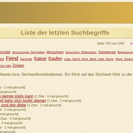
Liste der letzten Suchbegriffe
Seite 742 von 1047
|
scheite
Versuchung
Gemeinsam
Versuchungen Nachgeben
Versuchung Widerstehen
Begruessun
Feind
Kaiser
Kaufen
bild
Nachrede
Liebe Macht Nicht Blind Liebe Macht
Wenn Denks
Zeigen
Gott Hilfe
chworte bzw. Stichwortkombinationen. Ein Klick auf das Stichwort führt zu der 
at - 2 mal gesucht]
mal gesucht]
 laenge stiels kann
[1 Zitat - 6 mal gesucht]
t bahn sitzt teufel obenan
[1 Zitat - 2 mal gesucht]
 sind drei diebe
[1 Zitat - 2 mal gesucht]
at - 2 mal gesucht]
3 mal gesucht]
 Zitat - 3 mal gesucht]
 - 3 mal gesucht]
at - 2 mal gesucht]
mal gesucht]