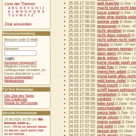
25.03.17 10:52:
welt buecher
Liste der Themen
[1 Zitat - 
25.03.17 10:51:
macht teufel nicht kle
A
B
C
D
E
F
G
H
I
J
K
L
M
N
O
P
Q
R
S
25.03.17 08:53:
luxus jugend
[1 Zitat - 
T
U
V
W
X
Y
Z
25.03.17 08:52:
jeder eine dunkle seit
25.03.17 08:16:
wenige viele
[5 Zitate -
Zitat einsenden
25.03.17 08:04:
groesseren
[2 Zitate - 
25.03.17 08:03:
nicht gesehen
[6 Zitate
Benutzeranmeldung
25.03.17 07:54:
nicht dass mensch
[8 
25.03.17 07:52:
nicht sehen nicht sieh
Benutzer (oder E-Mail):
25.03.17 07:52:
preuss
[2 Zitate - 27 mal
25.03.17 07:51:
beim namen nennen
Kennwort:
[
25.03.17 07:46:
dann wenn
[84 Zitate - 
25.03.17 07:45:
denk gottes
[1 Zitat - 2
25.03.17 07:42:
keine stunde sport ver
Kennwort vergessen?
Mitglieder können ihre
24.03.17 18:42:
redet frau
[2 Zitate - 2 
Lieblingszitate verwalten, im
24.03.17 18:41:
menschen arbeit
[2 Zit
Forum diskutieren u.v.m. ...
24.03.17 18:36:
mund luegt alles nicht
Schon angemeldet?
24.03.17 18:34:
geld keine zipfel
[1 Zit
Mitgliederliste
24.03.17 18:32:
feind macht
[1 Zitat - 2
Für Ihre Homepage
24.03.17 15:50:
schiff bauen sehnsuc
24.03.17 08:25:
verarbeiten
[1 Zitat - 48
Das Zitat des Tages
24.03.17 08:06:
verdreht
[1 Zitat - 43 ma
Das Zufallszitat
Module für WP/Joomla
24.03.17 08:04:
liebe kind
[3 Zitate - 93
24.03.17 08:03:
verschwendet
[1 Zitat 
24.03.17 08:03:
ganze teile
[1 Zitat - 21
Aktuelle Kommentare
24.03.17 07:54:
lange sitzen
[1 Zitat - 
25.09.2025, 01:55 Uhr
Wir
24.03.17 07:53:
meine jugend
[2 Zitate 
können nicht a...
24.03.17 07:52:
ziel sieht
[1 Zitat - 2 ma
hsm
:
Oft ist es besser etwas
zu lassen, auch wenn man
24.03.17 07:43:
besser eine
[22 Zitate -
es tun könnte....
24.03.17 07:42:
nicht gesetz
[3 Zitate -