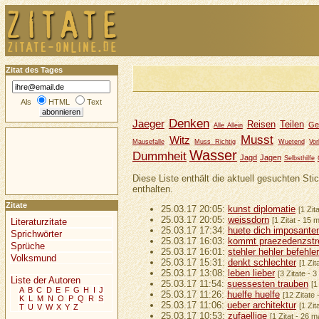
Zitat des Tages
Als
HTML
Text
Denken
Jaeger
Reisen
Teilen
Ge
Alle Allein
Musst
Witz
Mausefalle
Muss Richtig
Wuetend
Vor
Wasser
Dummheit
Jagd
Jagen
Selbsthilfe
Diese Liste enthält die aktuell gesuchten Sti
enthalten.
Zitate
25.03.17 20:05:
kunst diplomatie
[1 Zit
25.03.17 20:05:
weissdorn
[1 Zitat - 15 
Literaturzitate
25.03.17 17:34:
huete dich imposanten
Sprichwörter
25.03.17 16:03:
kommt praezedenzstrei
Sprüche
25.03.17 16:01:
stehler hehler befehler
Volksmund
25.03.17 15:31:
denkt schlechter
[1 Zit
25.03.17 13:08:
leben lieber
[3 Zitate - 
Liste der Autoren
25.03.17 11:54:
suessesten trauben
[1
A
B
C
D
E
F
G
H
I
J
25.03.17 11:26:
huelfe huelfe
[12 Zitate
K
L
M
N
O
P
Q
R
S
25.03.17 11:06:
ueber architektur
[1 Zit
T
U
V
W
X
Y
Z
25.03.17 10:53:
zufaellige
[1 Zitat - 26 