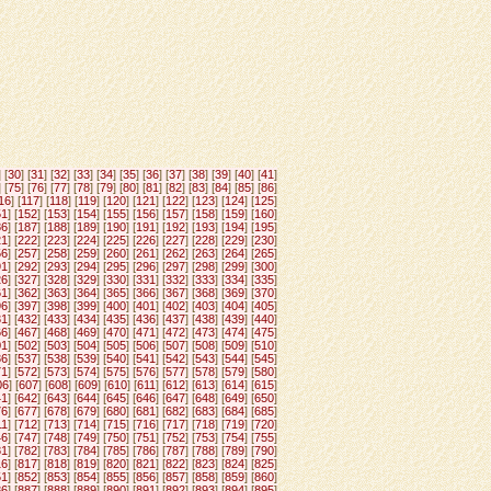
] [
30
] [
31
] [
32
] [
33
] [
34
] [
35
] [
36
] [
37
] [
38
] [
39
] [
40
] [
41
]
] [
75
] [
76
] [
77
] [
78
] [
79
] [
80
] [
81
] [
82
] [
83
] [
84
] [
85
] [
86
]
16
] [
117
] [
118
] [
119
] [
120
] [
121
] [
122
] [
123
] [
124
] [
125
]
51
] [
152
] [
153
] [
154
] [
155
] [
156
] [
157
] [
158
] [
159
] [
160
]
86
] [
187
] [
188
] [
189
] [
190
] [
191
] [
192
] [
193
] [
194
] [
195
]
21
] [
222
] [
223
] [
224
] [
225
] [
226
] [
227
] [
228
] [
229
] [
230
]
56
] [
257
] [
258
] [
259
] [
260
] [
261
] [
262
] [
263
] [
264
] [
265
]
91
] [
292
] [
293
] [
294
] [
295
] [
296
] [
297
] [
298
] [
299
] [
300
]
26
] [
327
] [
328
] [
329
] [
330
] [
331
] [
332
] [
333
] [
334
] [
335
]
61
] [
362
] [
363
] [
364
] [
365
] [
366
] [
367
] [
368
] [
369
] [
370
]
96
] [
397
] [
398
] [
399
] [
400
] [
401
] [
402
] [
403
] [
404
] [
405
]
31
] [
432
] [
433
] [
434
] [
435
] [
436
] [
437
] [
438
] [
439
] [
440
]
66
] [
467
] [
468
] [
469
] [
470
] [
471
] [
472
] [
473
] [
474
] [
475
]
01
] [
502
] [
503
] [
504
] [
505
] [
506
] [
507
] [
508
] [
509
] [
510
]
36
] [
537
] [
538
] [
539
] [
540
] [
541
] [
542
] [
543
] [
544
] [
545
]
71
] [
572
] [
573
] [
574
] [
575
] [
576
] [
577
] [
578
] [
579
] [
580
]
06
] [
607
] [
608
] [
609
] [
610
] [
611
] [
612
] [
613
] [
614
] [
615
]
41
] [
642
] [
643
] [
644
] [
645
] [
646
] [
647
] [
648
] [
649
] [
650
]
76
] [
677
] [
678
] [
679
] [
680
] [
681
] [
682
] [
683
] [
684
] [
685
]
11
] [
712
] [
713
] [
714
] [
715
] [
716
] [
717
] [
718
] [
719
] [
720
]
46
] [
747
] [
748
] [
749
] [
750
] [
751
] [
752
] [
753
] [
754
] [
755
]
81
] [
782
] [
783
] [
784
] [
785
] [
786
] [
787
] [
788
] [
789
] [
790
]
16
] [
817
] [
818
] [
819
] [
820
] [
821
] [
822
] [
823
] [
824
] [
825
]
51
] [
852
] [
853
] [
854
] [
855
] [
856
] [
857
] [
858
] [
859
] [
860
]
86
] [
887
] [
888
] [
889
] [
890
] [
891
] [
892
] [
893
] [
894
] [
895
]