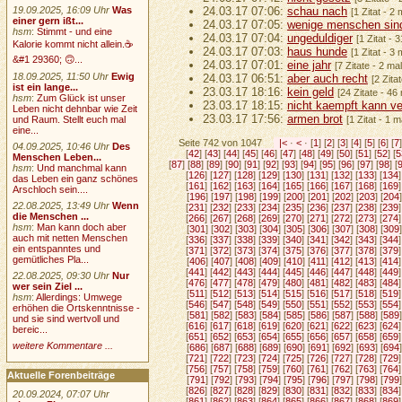
19.09.2025, 16:09 Uhr
Was
24.03.17 07:06:
schau nach
[1 Zitat - 2
einer gern ißt...
24.03.17 07:05:
wenige menschen sind
hsm
:
Stimmt - und eine
24.03.17 07:04:
ungeduldiger
[1 Zitat - 
Kalorie kommt nicht allein.☕
24.03.17 07:03:
haus hunde
[1 Zitat - 3
&#1 29360; 🙃...
24.03.17 07:01:
eine jahr
[7 Zitate - 2 ma
18.09.2025, 11:50 Uhr
Ewig
24.03.17 06:51:
aber auch recht
[2 Zita
ist ein lange...
23.03.17 18:16:
kein geld
[24 Zitate - 46
hsm
:
Zum Glück ist unser
23.03.17 18:15:
nicht kaempft kann ve
Leben nicht dehnbar wie Zeit
23.03.17 17:56:
armen brot
und Raum. Stellt euch mal
[1 Zitat - 1 
eine...
Seite 742 von 1047
|<
·
<
· [
1
] [
2
] [
3
] [
4
] [
5
] [
6
] [
7
]
04.09.2025, 10:46 Uhr
Des
[
42
] [
43
] [
44
] [
45
] [
46
] [
47
] [
48
] [
49
] [
50
] [
51
] [
52
] [
5
Menschen Leben...
[
87
] [
88
] [
89
] [
90
] [
91
] [
92
] [
93
] [
94
] [
95
] [
96
] [
97
] [
98
] [
hsm
:
Und manchmal kann
[
126
] [
127
] [
128
] [
129
] [
130
] [
131
] [
132
] [
133
] [
134
]
das Leben ein ganz schönes
[
161
] [
162
] [
163
] [
164
] [
165
] [
166
] [
167
] [
168
] [
169
]
Arschloch sein....
[
196
] [
197
] [
198
] [
199
] [
200
] [
201
] [
202
] [
203
] [
204
]
22.08.2025, 13:49 Uhr
Wenn
[
231
] [
232
] [
233
] [
234
] [
235
] [
236
] [
237
] [
238
] [
239
]
die Menschen ...
[
266
] [
267
] [
268
] [
269
] [
270
] [
271
] [
272
] [
273
] [
274
]
hsm
:
Man kann doch aber
[
301
] [
302
] [
303
] [
304
] [
305
] [
306
] [
307
] [
308
] [
309
]
auch mit netten Menschen
[
336
] [
337
] [
338
] [
339
] [
340
] [
341
] [
342
] [
343
] [
344
]
ein entspanntes und
[
371
] [
372
] [
373
] [
374
] [
375
] [
376
] [
377
] [
378
] [
379
]
gemütliches Pla...
[
406
] [
407
] [
408
] [
409
] [
410
] [
411
] [
412
] [
413
] [
414
]
[
441
] [
442
] [
443
] [
444
] [
445
] [
446
] [
447
] [
448
] [
449
]
22.08.2025, 09:30 Uhr
Nur
[
476
] [
477
] [
478
] [
479
] [
480
] [
481
] [
482
] [
483
] [
484
]
wer sein Ziel ...
[
511
] [
512
] [
513
] [
514
] [
515
] [
516
] [
517
] [
518
] [
519
]
hsm
:
Allerdings: Umwege
[
546
] [
547
] [
548
] [
549
] [
550
] [
551
] [
552
] [
553
] [
554
]
erhöhen die Ortskenntnisse -
[
581
] [
582
] [
583
] [
584
] [
585
] [
586
] [
587
] [
588
] [
589
]
und sie sind wertvoll und
[
616
] [
617
] [
618
] [
619
] [
620
] [
621
] [
622
] [
623
] [
624
]
bereic...
[
651
] [
652
] [
653
] [
654
] [
655
] [
656
] [
657
] [
658
] [
659
]
weitere Kommentare ...
[
686
] [
687
] [
688
] [
689
] [
690
] [
691
] [
692
] [
693
] [
694
]
[
721
] [
722
] [
723
] [
724
] [
725
] [
726
] [
727
] [
728
] [
729
]
[
756
] [
757
] [
758
] [
759
] [
760
] [
761
] [
762
] [
763
] [
764
]
Aktuelle Forenbeiträge
[
791
] [
792
] [
793
] [
794
] [
795
] [
796
] [
797
] [
798
] [
799
]
[
826
] [
827
] [
828
] [
829
] [
830
] [
831
] [
832
] [
833
] [
834
]
20.09.2024, 07:07 Uhr
[
861
] [
862
] [
863
] [
864
] [
865
] [
866
] [
867
] [
868
] [
869
]