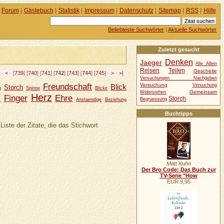
Forum
|
Gästebuch
|
Statistik
|
Impressum
|
Datenschutz
|
Sitemap
|
RSS
|
Hilfe
Beliebteste Suchwörter
|
Aktuelle Suchwörter
Zuletzt gesucht
Denken
Jaeger
Alle Allein
Reisen
Teilen
Gescheite
<
·
<
· [
739
] [
740
] [
741
] [
742
] [
743
] [
744
] [
745
] ·
>
·
>|
Versuchungen Nachgeben
Freundschaft
Versuchung
Blick
Versuchung
Storch
g
Spinne
Blicke
Gemeinsam
Widerstehen
Herz
Finger
Ehre
Storch
Begruessung
t
Anstaendige
Beziehung
Buchtipps
Liste der Zitate, die das Stichwort
Matt Kuhn
Der Bro Code: Das Buch zur
TV-Serie "How
EUR 9,95