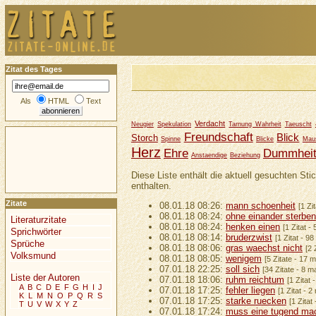
Zitat des Tages
Als
HTML
Text
Verdacht
Neugier
Spekulation
Tarnung Wahrheit
Taeuscht
Freundschaft
Blick
Storch
Spinne
Blicke
Maus
Herz
Ehre
Dummhei
Anstaendige
Beziehung
Diese Liste enthält die aktuell gesuchten Sti
enthalten.
Zitate
08.01.18 08:26:
mann schoenheit
[1 Zi
08.01.18 08:24:
ohne einander sterben
Literaturzitate
08.01.18 08:24:
henken einen
[1 Zitat -
Sprichwörter
08.01.18 08:14:
bruderzwist
[1 Zitat - 9
Sprüche
08.01.18 08:06:
gras waechst nicht
[2 
Volksmund
08.01.18 08:05:
wenigem
[5 Zitate - 17 
07.01.18 22:25:
soll sich
[34 Zitate - 8 m
Liste der Autoren
07.01.18 18:06:
ruhm reichtum
[1 Zitat 
A
B
C
D
E
F
G
H
I
J
07.01.18 17:25:
fehler liegen
[1 Zitat - 
K
L
M
N
O
P
Q
R
S
07.01.18 17:25:
starke ruecken
[1 Zitat
T
U
V
W
X
Y
Z
07.01.18 17:24:
muss eine tugend ma