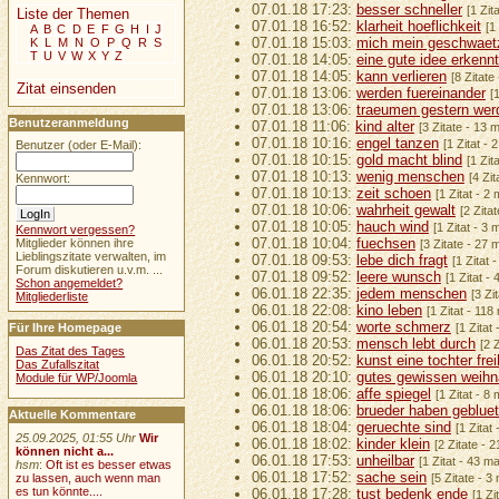
07.01.18 17:23:
besser schneller
[1 Zit
Liste der Themen
07.01.18 16:52:
klarheit hoeflichkeit
[1
A
B
C
D
E
F
G
H
I
J
07.01.18 15:03:
mich mein geschwaet
K
L
M
N
O
P
Q
R
S
T
U
V
W
X
Y
Z
07.01.18 14:05:
eine gute idee erkenn
07.01.18 14:05:
kann verlieren
[8 Zitate
Zitat einsenden
07.01.18 13:06:
werden fuereinander
[
07.01.18 13:06:
traeumen gestern we
Benutzeranmeldung
07.01.18 11:06:
kind alter
[3 Zitate - 13 
07.01.18 10:16:
engel tanzen
[1 Zitat -
Benutzer (oder E-Mail):
07.01.18 10:15:
gold macht blind
[1 Zit
07.01.18 10:13:
wenig menschen
[4 Zi
Kennwort:
07.01.18 10:13:
zeit schoen
[1 Zitat - 2
07.01.18 10:06:
wahrheit gewalt
[2 Zita
07.01.18 10:05:
hauch wind
[1 Zitat - 3
Kennwort vergessen?
07.01.18 10:04:
fuechsen
Mitglieder können ihre
[3 Zitate - 27 
Lieblingszitate verwalten, im
07.01.18 09:53:
lebe dich fragt
[1 Zitat 
Forum diskutieren u.v.m. ...
07.01.18 09:52:
leere wunsch
[1 Zitat -
Schon angemeldet?
06.01.18 22:35:
jedem menschen
[3 Zi
Mitgliederliste
06.01.18 22:08:
kino leben
[1 Zitat - 118
06.01.18 20:54:
worte schmerz
Für Ihre Homepage
[1 Zitat
06.01.18 20:53:
mensch lebt durch
[2 
Das Zitat des Tages
06.01.18 20:52:
kunst eine tochter frei
Das Zufallszitat
06.01.18 20:10:
gutes gewissen weihn
Module für WP/Joomla
06.01.18 18:06:
affe spiegel
[1 Zitat - 8
06.01.18 18:06:
brueder haben geblue
Aktuelle Kommentare
06.01.18 18:04:
geruechte sind
[1 Zitat
25.09.2025, 01:55 Uhr
Wir
06.01.18 18:02:
kinder klein
[2 Zitate - 
können nicht a...
06.01.18 17:53:
unheilbar
[1 Zitat - 43 m
hsm
:
Oft ist es besser etwas
06.01.18 17:52:
sache sein
zu lassen, auch wenn man
[5 Zitate - 3
es tun könnte....
06.01.18 17:28:
tust bedenk ende
[1 Zi