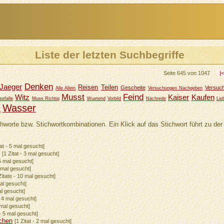
Liste der letzten Suchbegriffe
Seite 645 von 1047
|
Denken
Jaeger
Reisen
Teilen
Gescheite
Versuc
Alle Allein
Versuchungen Nachgeben
Musst
Feind
Witz
Kaiser
Kaufen
efalle
Muss Richtig
Wuetend
Vorbild
Nachrede
Lie
Wasser
t
chworte bzw. Stichwortkombinationen. Ein Klick auf das Stichwort führt zu der 
tat - 5 mal gesucht]
[1 Zitat - 3 mal gesucht]
 5 mal gesucht]
8 mal gesucht]
Zitate - 10 mal gesucht]
mal gesucht]
al gesucht]
- 4 mal gesucht]
2 mal gesucht]
 - 5 mal gesucht]
chen
[1 Zitat - 2 mal gesucht]