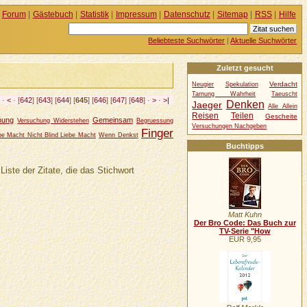
Forum
|
Gästebuch
|
Statistik
|
Impressum
|
Datenschutz
|
Sitemap
|
RSS
|
Hilfe
Beliebteste Suchwörter
|
Aktuelle Suchwörter
Zuletzt gesucht
Verdacht
Neugier
Spekulation
Tarnung Wahrheit
Taeuscht
<
·
<
· [
642
] [
643
] [
644
] [
645
] [
646
] [
647
] [
648
] ·
>
·
>|
Denken
Jaeger
Alle Allein
Reisen
Teilen
Gescheite
hung
Gemeinsam
Versuchung Widerstehen
Begruessung
Versuchungen Nachgeben
Finger
be Macht Nicht Blind Liebe Macht
Wenn Denkst
Buchtipps
Liste der Zitate, die das Stichwort
Matt Kuhn
Der Bro Code: Das Buch zur
TV-Serie "How
EUR 9,95