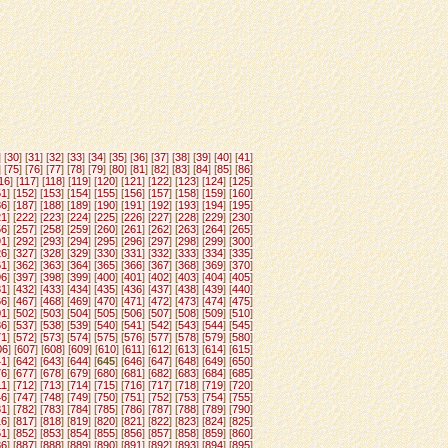
] [
30
] [
31
] [
32
] [
33
] [
34
] [
35
] [
36
] [
37
] [
38
] [
39
] [
40
] [
41
]
] [
75
] [
76
] [
77
] [
78
] [
79
] [
80
] [
81
] [
82
] [
83
] [
84
] [
85
] [
86
]
16
] [
117
] [
118
] [
119
] [
120
] [
121
] [
122
] [
123
] [
124
] [
125
]
51
] [
152
] [
153
] [
154
] [
155
] [
156
] [
157
] [
158
] [
159
] [
160
]
86
] [
187
] [
188
] [
189
] [
190
] [
191
] [
192
] [
193
] [
194
] [
195
]
21
] [
222
] [
223
] [
224
] [
225
] [
226
] [
227
] [
228
] [
229
] [
230
]
56
] [
257
] [
258
] [
259
] [
260
] [
261
] [
262
] [
263
] [
264
] [
265
]
91
] [
292
] [
293
] [
294
] [
295
] [
296
] [
297
] [
298
] [
299
] [
300
]
26
] [
327
] [
328
] [
329
] [
330
] [
331
] [
332
] [
333
] [
334
] [
335
]
61
] [
362
] [
363
] [
364
] [
365
] [
366
] [
367
] [
368
] [
369
] [
370
]
96
] [
397
] [
398
] [
399
] [
400
] [
401
] [
402
] [
403
] [
404
] [
405
]
31
] [
432
] [
433
] [
434
] [
435
] [
436
] [
437
] [
438
] [
439
] [
440
]
66
] [
467
] [
468
] [
469
] [
470
] [
471
] [
472
] [
473
] [
474
] [
475
]
01
] [
502
] [
503
] [
504
] [
505
] [
506
] [
507
] [
508
] [
509
] [
510
]
36
] [
537
] [
538
] [
539
] [
540
] [
541
] [
542
] [
543
] [
544
] [
545
]
71
] [
572
] [
573
] [
574
] [
575
] [
576
] [
577
] [
578
] [
579
] [
580
]
06
] [
607
] [
608
] [
609
] [
610
] [
611
] [
612
] [
613
] [
614
] [
615
]
41
] [
642
] [
643
] [
644
] [
645
] [
646
] [
647
] [
648
] [
649
] [
650
]
76
] [
677
] [
678
] [
679
] [
680
] [
681
] [
682
] [
683
] [
684
] [
685
]
11
] [
712
] [
713
] [
714
] [
715
] [
716
] [
717
] [
718
] [
719
] [
720
]
46
] [
747
] [
748
] [
749
] [
750
] [
751
] [
752
] [
753
] [
754
] [
755
]
81
] [
782
] [
783
] [
784
] [
785
] [
786
] [
787
] [
788
] [
789
] [
790
]
16
] [
817
] [
818
] [
819
] [
820
] [
821
] [
822
] [
823
] [
824
] [
825
]
51
] [
852
] [
853
] [
854
] [
855
] [
856
] [
857
] [
858
] [
859
] [
860
]
86
] [
887
] [
888
] [
889
] [
890
] [
891
] [
892
] [
893
] [
894
] [
895
]