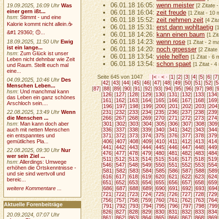
06.01.18 16:05:
wenn meister
19.09.2025, 16:09 Uhr
Was
[2 Zitate 
einer gern ißt...
06.01.18 16:04:
zeit freude
[1 Zitat - 10
hsm
:
Stimmt - und eine
06.01.18 15:52:
zeit nehmen zeit
[4 Zit
Kalorie kommt nicht allein.☕
06.01.18 15:31:
erst dann wohltaetig
[
&#1 29360; 🙃...
06.01.18 14:26:
kann einen baum
[1 Zi
06.01.18 14:23:
wenn rose
18.09.2025, 11:50 Uhr
Ewig
[1 Zitat - 2 m
ist ein lange...
06.01.18 14:20:
noch groesser
[2 Zitate
hsm
:
Zum Glück ist unser
06.01.18 13:54:
viele helfen
[1 Zitat - 6
Leben nicht dehnbar wie Zeit
06.01.18 13:54:
schon spaet
[1 Zitat - 
und Raum. Stellt euch mal
eine...
Seite 645 von 1047
|<
·
<
· [
1
] [
2
] [
3
] [
4
] [
5
] [
6
] [
7
]
04.09.2025, 10:46 Uhr
Des
[
42
] [
43
] [
44
] [
45
] [
46
] [
47
] [
48
] [
49
] [
50
] [
51
] [
52
] [
5
Menschen Leben...
[
87
] [
88
] [
89
] [
90
] [
91
] [
92
] [
93
] [
94
] [
95
] [
96
] [
97
] [
98
] [
hsm
:
Und manchmal kann
[
126
] [
127
] [
128
] [
129
] [
130
] [
131
] [
132
] [
133
] [
134
]
das Leben ein ganz schönes
[
161
] [
162
] [
163
] [
164
] [
165
] [
166
] [
167
] [
168
] [
169
]
Arschloch sein....
[
196
] [
197
] [
198
] [
199
] [
200
] [
201
] [
202
] [
203
] [
204
]
22.08.2025, 13:49 Uhr
Wenn
[
231
] [
232
] [
233
] [
234
] [
235
] [
236
] [
237
] [
238
] [
239
]
die Menschen ...
[
266
] [
267
] [
268
] [
269
] [
270
] [
271
] [
272
] [
273
] [
274
]
hsm
:
Man kann doch aber
[
301
] [
302
] [
303
] [
304
] [
305
] [
306
] [
307
] [
308
] [
309
]
auch mit netten Menschen
[
336
] [
337
] [
338
] [
339
] [
340
] [
341
] [
342
] [
343
] [
344
]
ein entspanntes und
[
371
] [
372
] [
373
] [
374
] [
375
] [
376
] [
377
] [
378
] [
379
]
gemütliches Pla...
[
406
] [
407
] [
408
] [
409
] [
410
] [
411
] [
412
] [
413
] [
414
]
[
441
] [
442
] [
443
] [
444
] [
445
] [
446
] [
447
] [
448
] [
449
]
22.08.2025, 09:30 Uhr
Nur
[
476
] [
477
] [
478
] [
479
] [
480
] [
481
] [
482
] [
483
] [
484
]
wer sein Ziel ...
[
511
] [
512
] [
513
] [
514
] [
515
] [
516
] [
517
] [
518
] [
519
]
hsm
:
Allerdings: Umwege
[
546
] [
547
] [
548
] [
549
] [
550
] [
551
] [
552
] [
553
] [
554
]
erhöhen die Ortskenntnisse -
[
581
] [
582
] [
583
] [
584
] [
585
] [
586
] [
587
] [
588
] [
589
]
und sie sind wertvoll und
[
616
] [
617
] [
618
] [
619
] [
620
] [
621
] [
622
] [
623
] [
624
]
bereic...
[
651
] [
652
] [
653
] [
654
] [
655
] [
656
] [
657
] [
658
] [
659
]
weitere Kommentare ...
[
686
] [
687
] [
688
] [
689
] [
690
] [
691
] [
692
] [
693
] [
694
]
[
721
] [
722
] [
723
] [
724
] [
725
] [
726
] [
727
] [
728
] [
729
]
[
756
] [
757
] [
758
] [
759
] [
760
] [
761
] [
762
] [
763
] [
764
]
Aktuelle Forenbeiträge
[
791
] [
792
] [
793
] [
794
] [
795
] [
796
] [
797
] [
798
] [
799
]
[
826
] [
827
] [
828
] [
829
] [
830
] [
831
] [
832
] [
833
] [
834
]
20.09.2024, 07:07 Uhr
[
861
] [
862
] [
863
] [
864
] [
865
] [
866
] [
867
] [
868
] [
869
]