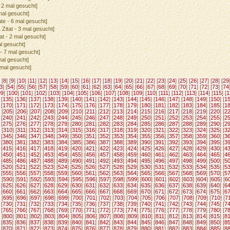
- 2 mal gesucht]
 mal gesucht]
ate - 6 mal gesucht]
1 Zitat - 3 mal gesucht]
tat - 2 mal gesucht]
al gesucht]
 - 7 mal gesucht]
 mal gesucht]
4 mal gesucht]
 [
8
] [
9
] [
10
] [
11
] [
12
] [
13
] [
14
] [
15
] [
16
] [
17
] [
18
] [
19
] [
20
] [
21
] [
22
] [
23
] [
24
] [
25
] [
26
] [
27
] [
28
] [
29
3
] [
54
] [
55
] [
56
] [
57
] [
58
] [
59
] [
60
] [
61
] [
62
] [
63
] [
64
] [
65
] [
66
] [
67
] [
68
] [
69
] [
70
] [
71
] [
72
] [
73
] [
74
99
] [
100
] [
101
] [
102
] [
103
] [
104
] [
105
] [
106
] [
107
] [
108
] [
109
] [
110
] [
111
] [
112
] [
113
] [
114
] [
115
] [
1
 [
135
] [
136
] [
137
] [
138
] [
139
] [
140
] [
141
] [
142
] [
143
] [
144
] [
145
] [
146
] [
147
] [
148
] [
149
] [
150
] [
1
 [
170
] [
171
] [
172
] [
173
] [
174
] [
175
] [
176
] [
177
] [
178
] [
179
] [
180
] [
181
] [
182
] [
183
] [
184
] [
185
] [
1
 [
205
] [
206
] [
207
] [
208
] [
209
] [
210
] [
211
] [
212
] [
213
] [
214
] [
215
] [
216
] [
217
] [
218
] [
219
] [
220
] [
2
 [
240
] [
241
] [
242
] [
243
] [
244
] [
245
] [
246
] [
247
] [
248
] [
249
] [
250
] [
251
] [
252
] [
253
] [
254
] [
255
] [
2
 [
275
] [
276
] [
277
] [
278
] [
279
] [
280
] [
281
] [
282
] [
283
] [
284
] [
285
] [
286
] [
287
] [
288
] [
289
] [
290
] [
2
 [
310
] [
311
] [
312
] [
313
] [
314
] [
315
] [
316
] [
317
] [
318
] [
319
] [
320
] [
321
] [
322
] [
323
] [
324
] [
325
] [
3
 [
345
] [
346
] [
347
] [
348
] [
349
] [
350
] [
351
] [
352
] [
353
] [
354
] [
355
] [
356
] [
357
] [
358
] [
359
] [
360
] [
3
 [
380
] [
381
] [
382
] [
383
] [
384
] [
385
] [
386
] [
387
] [
388
] [
389
] [
390
] [
391
] [
392
] [
393
] [
394
] [
395
] [
3
 [
415
] [
416
] [
417
] [
418
] [
419
] [
420
] [
421
] [
422
] [
423
] [
424
] [
425
] [
426
] [
427
] [
428
] [
429
] [
430
] [
4
 [
450
] [
451
] [
452
] [
453
] [
454
] [
455
] [
456
] [
457
] [
458
] [
459
] [
460
] [
461
] [
462
] [
463
] [
464
] [
465
] [
4
 [
485
] [
486
] [
487
] [
488
] [
489
] [
490
] [
491
] [
492
] [
493
] [
494
] [
495
] [
496
] [
497
] [
498
] [
499
] [
500
] [
5
 [
520
] [
521
] [
522
] [
523
] [
524
] [
525
] [
526
] [
527
] [
528
] [
529
] [
530
] [
531
] [
532
] [
533
] [
534
] [
535
] [
5
 [
555
] [
556
] [
557
] [
558
] [
559
] [
560
] [
561
] [
562
] [
563
] [
564
] [
565
] [
566
] [
567
] [
568
] [
569
] [
570
] [
5
 [
590
] [
591
] [
592
] [
593
] [
594
] [
595
] [
596
] [
597
] [
598
] [
599
] [
600
] [
601
] [
602
] [
603
] [
604
] [
605
] [
6
 [
625
] [
626
] [
627
] [
628
] [
629
] [
630
] [
631
] [
632
] [
633
] [
634
] [
635
] [
636
] [
637
] [
638
] [
639
] [
640
] [
6
 [
660
] [
661
] [
662
] [
663
] [
664
] [
665
] [
666
] [
667
] [
668
] [
669
] [
670
] [
671
] [
672
] [
673
] [
674
] [
675
] [
6
 [
695
] [
696
] [
697
] [
698
] [
699
] [
700
] [
701
] [
702
] [
703
] [
704
] [
705
] [
706
] [
707
] [
708
] [
709
] [
710
] [
7
 [
730
] [
731
] [
732
] [
733
] [
734
] [
735
] [
736
] [
737
] [
738
] [
739
] [
740
] [
741
] [
742
] [
743
] [
744
] [
745
] [
7
 [
765
] [
766
] [
767
] [
768
] [
769
] [
770
] [
771
] [
772
] [
773
] [
774
] [
775
] [
776
] [
777
] [
778
] [
779
] [
780
] [
7
 [
800
] [
801
] [
802
] [
803
] [
804
] [
805
] [
806
] [
807
] [
808
] [
809
] [
810
] [
811
] [
812
] [
813
] [
814
] [
815
] [
8
 [
835
] [
836
] [
837
] [
838
] [
839
] [
840
] [
841
] [
842
] [
843
] [
844
] [
845
] [
846
] [
847
] [
848
] [
849
] [
850
] [
8
 [
870
] [
871
] [
872
] [
873
] [
874
] [
875
] [
876
] [
877
] [
878
] [
879
] [
880
] [
881
] [
882
] [
883
] [
884
] [
885
] [
8