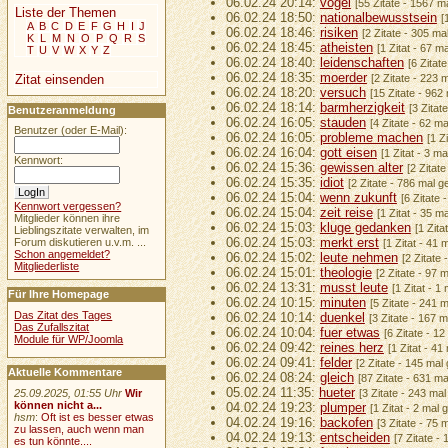
06.02.24 20:14:
vogel
[55 Zitate - 1567 m
Liste der Themen
06.02.24 18:50:
nationalbewusstsein
[
A
B
C
D
E
F
G
H
I
J
06.02.24 18:46:
risiken
[2 Zitate - 305 ma
K
L
M
N
O
P
Q
R
S
06.02.24 18:45:
atheisten
[1 Zitat - 67 m
T
U
V
W
X
Y
Z
06.02.24 18:40:
leidenschaften
[6 Zitat
06.02.24 18:35:
moerder
[2 Zitate - 223 
Zitat einsenden
06.02.24 18:20:
versuch
[15 Zitate - 962
06.02.24 18:14:
barmherzigkeit
[3 Zitat
Benutzeranmeldung
06.02.24 16:05:
stauden
[4 Zitate - 62 m
Benutzer (oder E-Mail):
06.02.24 16:05:
probleme machen
[1 Z
06.02.24 16:04:
gott eisen
[1 Zitat - 3 m
Kennwort:
06.02.24 15:36:
gewissen alter
[2 Zitat
06.02.24 15:35:
idiot
[2 Zitate - 786 mal g
06.02.24 15:04:
wenn zukunft
[6 Zitate 
Kennwort vergessen?
06.02.24 15:04:
zeit reise
[1 Zitat - 35 m
Mitglieder können ihre
06.02.24 15:03:
kluge gedanken
[1 Zita
Lieblingszitate verwalten, im
06.02.24 15:03:
merkt erst
Forum diskutieren u.v.m. ...
[1 Zitat - 41 
Schon angemeldet?
06.02.24 15:02:
leute nehmen
[2 Zitate
Mitgliederliste
06.02.24 15:01:
theologie
[2 Zitate - 97 
06.02.24 13:31:
musst leute
[1 Zitat - 1
Für Ihre Homepage
06.02.24 10:15:
minuten
[5 Zitate - 241 
Das Zitat des Tages
06.02.24 10:14:
duenkel
[3 Zitate - 167 
Das Zufallszitat
06.02.24 10:04:
fuer etwas
[6 Zitate - 1
Module für WP/Joomla
06.02.24 09:42:
reines herz
[1 Zitat - 41
06.02.24 09:41:
felder
[2 Zitate - 145 mal
Aktuelle Kommentare
06.02.24 08:24:
gleich
[87 Zitate - 631 m
05.02.24 11:35:
hueter
25.09.2025, 01:55 Uhr
Wir
[3 Zitate - 243 ma
können nicht a...
04.02.24 19:23:
plumper
[1 Zitat - 2 mal 
hsm
:
Oft ist es besser etwas
04.02.24 19:16:
backofen
[3 Zitate - 75 
zu lassen, auch wenn man
04.02.24 19:13:
entscheiden
[7 Zitate -
es tun könnte....