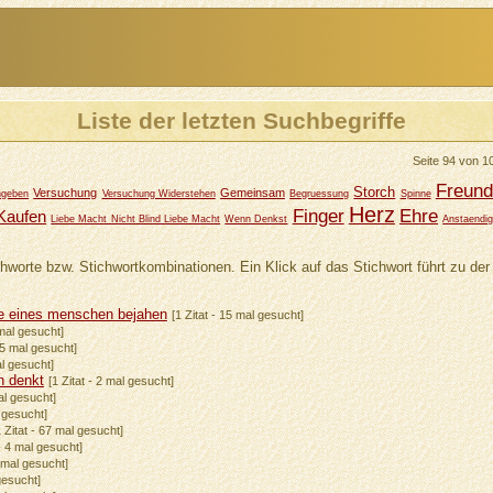
Liste der letzten Suchbegriffe
Seite 94 von 
Freund
Storch
Versuchung
Gemeinsam
hgeben
Versuchung Widerstehen
Begruessung
Spinne
Herz
Finger
Ehre
Kaufen
Liebe Macht Nicht Blind Liebe Macht
Wenn Denkst
Anstaendi
chworte bzw. Stichwortkombinationen. Ein Klick auf das Stichwort führt zu der 
ze eines menschen bejahen
[1 Zitat - 15 mal gesucht]
 mal gesucht]
 45 mal gesucht]
al gesucht]
en denkt
[1 Zitat - 2 mal gesucht]
al gesucht]
l gesucht]
1 Zitat - 67 mal gesucht]
 - 4 mal gesucht]
 mal gesucht]
gesucht]