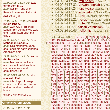
04.02.24 17:34:
frau hosen
[1 Zitat - 15
19.09.2025, 16:09 Uhr
Was
04.02.24 17:32:
verwandtschaft
[2 Zita
einer gern ißt...
04.02.24 17:24:
jung weise
hsm
:
Stimmt - und eine
[2 Zitate - 3
04.02.24 17:16:
scheffeln
Kalorie kommt nicht allein.☕
[2 Zitate - 72 
04.02.24 14:16:
uhren
[5 Zitate - 942 mal
&#1 29360; 🙃...
04.02.24 13:21:
herrgott
[19 Zitate - 253
18.09.2025, 11:50 Uhr
Ewig
04.02.24 13:01:
futter
[11 Zitate - 135 ma
ist ein lange...
04.02.24 11:20:
falsch verbunden
hsm
:
Zum Glück ist unser
[1 Zi
Leben nicht dehnbar wie Zeit
03.02.24 20:48:
hoffentlich
[1 Zitat - 63
und Raum. Stellt euch mal
eine...
Seite 94 von 1047
|<
·
<
· [
1
] [
2
] [
3
] [
4
] [
5
] [
6
] [
7
]
04.09.2025, 10:46 Uhr
Des
[
42
] [
43
] [
44
] [
45
] [
46
] [
47
] [
48
] [
49
] [
50
] [
51
] [
52
] [
5
Menschen Leben...
[
87
] [
88
] [
89
] [
90
] [
91
] [
92
] [
93
] [
94
] [
95
] [
96
] [
97
] [
98
] [
hsm
:
Und manchmal kann
[
126
] [
127
] [
128
] [
129
] [
130
] [
131
] [
132
] [
133
] [
134
]
das Leben ein ganz schönes
[
161
] [
162
] [
163
] [
164
] [
165
] [
166
] [
167
] [
168
] [
169
]
Arschloch sein....
[
196
] [
197
] [
198
] [
199
] [
200
] [
201
] [
202
] [
203
] [
204
]
[
231
] [
232
] [
233
] [
234
] [
235
] [
236
] [
237
] [
238
] [
239
]
22.08.2025, 13:49 Uhr
Wenn
[
266
] [
267
] [
268
] [
269
] [
270
] [
271
] [
272
] [
273
] [
274
]
die Menschen ...
[
301
] [
302
] [
303
] [
304
] [
305
] [
306
] [
307
] [
308
] [
309
]
hsm
:
Man kann doch aber
[
336
] [
337
] [
338
] [
339
] [
340
] [
341
] [
342
] [
343
] [
344
]
auch mit netten Menschen
[
371
] [
372
] [
373
] [
374
] [
375
] [
376
] [
377
] [
378
] [
379
]
ein entspanntes und
[
406
] [
407
] [
408
] [
409
] [
410
] [
411
] [
412
] [
413
] [
414
]
gemütliches Pla...
[
441
] [
442
] [
443
] [
444
] [
445
] [
446
] [
447
] [
448
] [
449
]
22.08.2025, 09:30 Uhr
Nur
[
476
] [
477
] [
478
] [
479
] [
480
] [
481
] [
482
] [
483
] [
484
]
wer sein Ziel ...
[
511
] [
512
] [
513
] [
514
] [
515
] [
516
] [
517
] [
518
] [
519
]
hsm
:
Allerdings: Umwege
[
546
] [
547
] [
548
] [
549
] [
550
] [
551
] [
552
] [
553
] [
554
]
erhöhen die Ortskenntnisse -
[
581
] [
582
] [
583
] [
584
] [
585
] [
586
] [
587
] [
588
] [
589
]
und sie sind wertvoll und
[
616
] [
617
] [
618
] [
619
] [
620
] [
621
] [
622
] [
623
] [
624
]
bereic...
[
651
] [
652
] [
653
] [
654
] [
655
] [
656
] [
657
] [
658
] [
659
]
[
686
] [
687
] [
688
] [
689
] [
690
] [
691
] [
692
] [
693
] [
694
]
weitere Kommentare ...
[
721
] [
722
] [
723
] [
724
] [
725
] [
726
] [
727
] [
728
] [
729
]
[
756
] [
757
] [
758
] [
759
] [
760
] [
761
] [
762
] [
763
] [
764
]
[
791
] [
792
] [
793
] [
794
] [
795
] [
796
] [
797
] [
798
] [
799
]
Aktuelle Forenbeiträge
[
826
] [
827
] [
828
] [
829
] [
830
] [
831
] [
832
] [
833
] [
834
]
20.09.2024, 07:07 Uhr
[
861
] [
862
] [
863
] [
864
] [
865
] [
866
] [
867
] [
868
] [
869
]