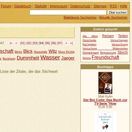
Forum
|
Gästebuch
|
Statistik
|
Impressum
|
Datenschutz
|
Sitemap
|
RSS
|
Hilfe
Beliebteste Suchwörter
|
Aktuelle Suchwörter
Zuletzt gesucht
Reisen
Teilen
Alle Allein
Gescheite
Versuchungen
1047
|<
·
<
· [
91
] [
92
] [
93
] [
94
] [
95
] [
96
] [
97
] ·
>
·
>|
Versuchung
Nachgeben
Versuchung Widerstehen
schaft
Blick
Witz
Blicke
Mausefalle
Muss Richtig
Storch
Gemeinsam
Begruessung
Wasser
Freundschaft
Dummheit
Jaeger
Spinne
ge
Beziehung
Buchtipps
Liste der Zitate, die das Stichwort
Matt Kuhn
Der Bro Code: Das Buch zur
TV-Serie "How
EUR 9,95