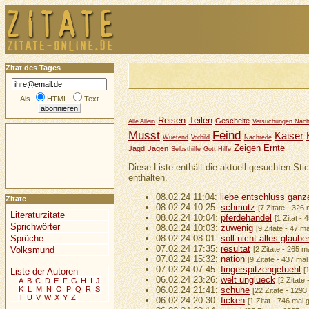
Zitat des Tages
Als
HTML
Text
Reisen
Teilen
Gescheite
Alle Allein
Versuchungen Nac
Musst
Feind
Kaiser
Wuetend
Vorbild
Nachrede
Zeigen
Ernte
Jagd
Jagen
Selbsthilfe
Gott Hilfe
Diese Liste enthält die aktuell gesuchten Sti
enthalten.
08.02.24 11:04:
liebe entschluss gan
Zitate
08.02.24 10:25:
schmutz
[7 Zitate - 326
Literaturzitate
08.02.24 10:04:
pferdehandel
[1 Zitat -
Sprichwörter
08.02.24 10:03:
zuwenig
[9 Zitate - 47 m
Sprüche
08.02.24 08:01:
soll nicht alles glaub
07.02.24 17:35:
resultat
Volksmund
[2 Zitate - 265 m
07.02.24 15:32:
nation
[9 Zitate - 437 ma
07.02.24 07:45:
fingerspitzengefuehl
[
Liste der Autoren
06.02.24 23:26:
welt unglueck
[2 Zitate
A
B
C
D
E
F
G
H
I
J
K
L
M
N
O
P
Q
R
S
06.02.24 21:41:
schuhe
[22 Zitate - 1293
T
U
V
W
X
Y
Z
06.02.24 20:30:
ficken
[1 Zitat - 746 mal 