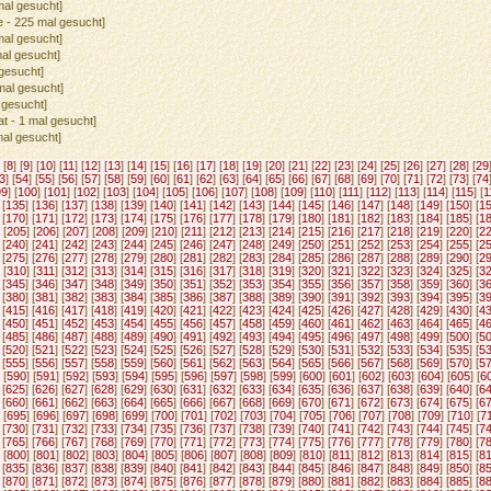
 mal gesucht]
te - 225 mal gesucht]
 mal gesucht]
mal gesucht]
 gesucht]
 mal gesucht]
l gesucht]
tat - 1 mal gesucht]
 mal gesucht]
 [
8
] [
9
] [
10
] [
11
] [
12
] [
13
] [
14
] [
15
] [
16
] [
17
] [
18
] [
19
] [
20
] [
21
] [
22
] [
23
] [
24
] [
25
] [
26
] [
27
] [
28
] [
29
3
] [
54
] [
55
] [
56
] [
57
] [
58
] [
59
] [
60
] [
61
] [
62
] [
63
] [
64
] [
65
] [
66
] [
67
] [
68
] [
69
] [
70
] [
71
] [
72
] [
73
] [
74
99
] [
100
] [
101
] [
102
] [
103
] [
104
] [
105
] [
106
] [
107
] [
108
] [
109
] [
110
] [
111
] [
112
] [
113
] [
114
] [
115
] [
1
 [
135
] [
136
] [
137
] [
138
] [
139
] [
140
] [
141
] [
142
] [
143
] [
144
] [
145
] [
146
] [
147
] [
148
] [
149
] [
150
] [
1
 [
170
] [
171
] [
172
] [
173
] [
174
] [
175
] [
176
] [
177
] [
178
] [
179
] [
180
] [
181
] [
182
] [
183
] [
184
] [
185
] [
1
 [
205
] [
206
] [
207
] [
208
] [
209
] [
210
] [
211
] [
212
] [
213
] [
214
] [
215
] [
216
] [
217
] [
218
] [
219
] [
220
] [
2
 [
240
] [
241
] [
242
] [
243
] [
244
] [
245
] [
246
] [
247
] [
248
] [
249
] [
250
] [
251
] [
252
] [
253
] [
254
] [
255
] [
2
 [
275
] [
276
] [
277
] [
278
] [
279
] [
280
] [
281
] [
282
] [
283
] [
284
] [
285
] [
286
] [
287
] [
288
] [
289
] [
290
] [
2
 [
310
] [
311
] [
312
] [
313
] [
314
] [
315
] [
316
] [
317
] [
318
] [
319
] [
320
] [
321
] [
322
] [
323
] [
324
] [
325
] [
3
 [
345
] [
346
] [
347
] [
348
] [
349
] [
350
] [
351
] [
352
] [
353
] [
354
] [
355
] [
356
] [
357
] [
358
] [
359
] [
360
] [
3
 [
380
] [
381
] [
382
] [
383
] [
384
] [
385
] [
386
] [
387
] [
388
] [
389
] [
390
] [
391
] [
392
] [
393
] [
394
] [
395
] [
3
 [
415
] [
416
] [
417
] [
418
] [
419
] [
420
] [
421
] [
422
] [
423
] [
424
] [
425
] [
426
] [
427
] [
428
] [
429
] [
430
] [
4
 [
450
] [
451
] [
452
] [
453
] [
454
] [
455
] [
456
] [
457
] [
458
] [
459
] [
460
] [
461
] [
462
] [
463
] [
464
] [
465
] [
4
 [
485
] [
486
] [
487
] [
488
] [
489
] [
490
] [
491
] [
492
] [
493
] [
494
] [
495
] [
496
] [
497
] [
498
] [
499
] [
500
] [
5
 [
520
] [
521
] [
522
] [
523
] [
524
] [
525
] [
526
] [
527
] [
528
] [
529
] [
530
] [
531
] [
532
] [
533
] [
534
] [
535
] [
5
 [
555
] [
556
] [
557
] [
558
] [
559
] [
560
] [
561
] [
562
] [
563
] [
564
] [
565
] [
566
] [
567
] [
568
] [
569
] [
570
] [
5
 [
590
] [
591
] [
592
] [
593
] [
594
] [
595
] [
596
] [
597
] [
598
] [
599
] [
600
] [
601
] [
602
] [
603
] [
604
] [
605
] [
6
 [
625
] [
626
] [
627
] [
628
] [
629
] [
630
] [
631
] [
632
] [
633
] [
634
] [
635
] [
636
] [
637
] [
638
] [
639
] [
640
] [
6
 [
660
] [
661
] [
662
] [
663
] [
664
] [
665
] [
666
] [
667
] [
668
] [
669
] [
670
] [
671
] [
672
] [
673
] [
674
] [
675
] [
6
 [
695
] [
696
] [
697
] [
698
] [
699
] [
700
] [
701
] [
702
] [
703
] [
704
] [
705
] [
706
] [
707
] [
708
] [
709
] [
710
] [
7
 [
730
] [
731
] [
732
] [
733
] [
734
] [
735
] [
736
] [
737
] [
738
] [
739
] [
740
] [
741
] [
742
] [
743
] [
744
] [
745
] [
7
 [
765
] [
766
] [
767
] [
768
] [
769
] [
770
] [
771
] [
772
] [
773
] [
774
] [
775
] [
776
] [
777
] [
778
] [
779
] [
780
] [
7
 [
800
] [
801
] [
802
] [
803
] [
804
] [
805
] [
806
] [
807
] [
808
] [
809
] [
810
] [
811
] [
812
] [
813
] [
814
] [
815
] [
8
 [
835
] [
836
] [
837
] [
838
] [
839
] [
840
] [
841
] [
842
] [
843
] [
844
] [
845
] [
846
] [
847
] [
848
] [
849
] [
850
] [
8
 [
870
] [
871
] [
872
] [
873
] [
874
] [
875
] [
876
] [
877
] [
878
] [
879
] [
880
] [
881
] [
882
] [
883
] [
884
] [
885
] [
8