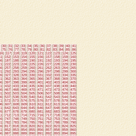
] [
30
] [
31
] [
32
] [
33
] [
34
] [
35
] [
36
] [
37
] [
38
] [
39
] [
40
] [
41
]
] [
75
] [
76
] [
77
] [
78
] [
79
] [
80
] [
81
] [
82
] [
83
] [
84
] [
85
] [
86
]
16
] [
117
] [
118
] [
119
] [
120
] [
121
] [
122
] [
123
] [
124
] [
125
]
51
] [
152
] [
153
] [
154
] [
155
] [
156
] [
157
] [
158
] [
159
] [
160
]
86
] [
187
] [
188
] [
189
] [
190
] [
191
] [
192
] [
193
] [
194
] [
195
]
21
] [
222
] [
223
] [
224
] [
225
] [
226
] [
227
] [
228
] [
229
] [
230
]
56
] [
257
] [
258
] [
259
] [
260
] [
261
] [
262
] [
263
] [
264
] [
265
]
91
] [
292
] [
293
] [
294
] [
295
] [
296
] [
297
] [
298
] [
299
] [
300
]
26
] [
327
] [
328
] [
329
] [
330
] [
331
] [
332
] [
333
] [
334
] [
335
]
61
] [
362
] [
363
] [
364
] [
365
] [
366
] [
367
] [
368
] [
369
] [
370
]
96
] [
397
] [
398
] [
399
] [
400
] [
401
] [
402
] [
403
] [
404
] [
405
]
31
] [
432
] [
433
] [
434
] [
435
] [
436
] [
437
] [
438
] [
439
] [
440
]
66
] [
467
] [
468
] [
469
] [
470
] [
471
] [
472
] [
473
] [
474
] [
475
]
01
] [
502
] [
503
] [
504
] [
505
] [
506
] [
507
] [
508
] [
509
] [
510
]
36
] [
537
] [
538
] [
539
] [
540
] [
541
] [
542
] [
543
] [
544
] [
545
]
71
] [
572
] [
573
] [
574
] [
575
] [
576
] [
577
] [
578
] [
579
] [
580
]
06
] [
607
] [
608
] [
609
] [
610
] [
611
] [
612
] [
613
] [
614
] [
615
]
41
] [
642
] [
643
] [
644
] [
645
] [
646
] [
647
] [
648
] [
649
] [
650
]
76
] [
677
] [
678
] [
679
] [
680
] [
681
] [
682
] [
683
] [
684
] [
685
]
11
] [
712
] [
713
] [
714
] [
715
] [
716
] [
717
] [
718
] [
719
] [
720
]
46
] [
747
] [
748
] [
749
] [
750
] [
751
] [
752
] [
753
] [
754
] [
755
]
81
] [
782
] [
783
] [
784
] [
785
] [
786
] [
787
] [
788
] [
789
] [
790
]
16
] [
817
] [
818
] [
819
] [
820
] [
821
] [
822
] [
823
] [
824
] [
825
]
51
] [
852
] [
853
] [
854
] [
855
] [
856
] [
857
] [
858
] [
859
] [
860
]
86
] [
887
] [
888
] [
889
] [
890
] [
891
] [
892
] [
893
] [
894
] [
895
]