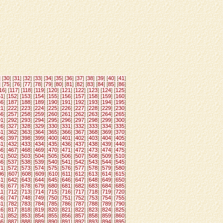
] [
30
] [
31
] [
32
] [
33
] [
34
] [
35
] [
36
] [
37
] [
38
] [
39
] [
40
] [
41
]
] [
75
] [
76
] [
77
] [
78
] [
79
] [
80
] [
81
] [
82
] [
83
] [
84
] [
85
] [
86
]
16
] [
117
] [
118
] [
119
] [
120
] [
121
] [
122
] [
123
] [
124
] [
125
]
51
] [
152
] [
153
] [
154
] [
155
] [
156
] [
157
] [
158
] [
159
] [
160
]
86
] [
187
] [
188
] [
189
] [
190
] [
191
] [
192
] [
193
] [
194
] [
195
]
21
] [
222
] [
223
] [
224
] [
225
] [
226
] [
227
] [
228
] [
229
] [
230
]
56
] [
257
] [
258
] [
259
] [
260
] [
261
] [
262
] [
263
] [
264
] [
265
]
91
] [
292
] [
293
] [
294
] [
295
] [
296
] [
297
] [
298
] [
299
] [
300
]
26
] [
327
] [
328
] [
329
] [
330
] [
331
] [
332
] [
333
] [
334
] [
335
]
61
] [
362
] [
363
] [
364
] [
365
] [
366
] [
367
] [
368
] [
369
] [
370
]
96
] [
397
] [
398
] [
399
] [
400
] [
401
] [
402
] [
403
] [
404
] [
405
]
31
] [
432
] [
433
] [
434
] [
435
] [
436
] [
437
] [
438
] [
439
] [
440
]
66
] [
467
] [
468
] [
469
] [
470
] [
471
] [
472
] [
473
] [
474
] [
475
]
01
] [
502
] [
503
] [
504
] [
505
] [
506
] [
507
] [
508
] [
509
] [
510
]
36
] [
537
] [
538
] [
539
] [
540
] [
541
] [
542
] [
543
] [
544
] [
545
]
71
] [
572
] [
573
] [
574
] [
575
] [
576
] [
577
] [
578
] [
579
] [
580
]
06
] [
607
] [
608
] [
609
] [
610
] [
611
] [
612
] [
613
] [
614
] [
615
]
41
] [
642
] [
643
] [
644
] [
645
] [
646
] [
647
] [
648
] [
649
] [
650
]
76
] [
677
] [
678
] [
679
] [
680
] [
681
] [
682
] [
683
] [
684
] [
685
]
11
] [
712
] [
713
] [
714
] [
715
] [
716
] [
717
] [
718
] [
719
] [
720
]
46
] [
747
] [
748
] [
749
] [
750
] [
751
] [
752
] [
753
] [
754
] [
755
]
81
] [
782
] [
783
] [
784
] [
785
] [
786
] [
787
] [
788
] [
789
] [
790
]
16
] [
817
] [
818
] [
819
] [
820
] [
821
] [
822
] [
823
] [
824
] [
825
]
51
] [
852
] [
853
] [
854
] [
855
] [
856
] [
857
] [
858
] [
859
] [
860
]
86
] [
887
] [
888
] [
889
] [
890
] [
891
] [
892
] [
893
] [
894
] [
895
]