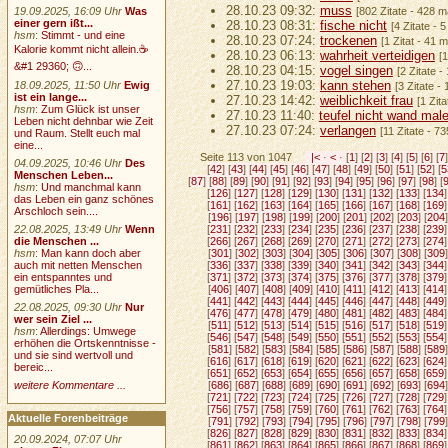
28.10.23 09:32:
muss
19.09.2025, 16:09 Uhr
Was
[802 Zitate - 428 m
einer gern ißt...
28.10.23 08:31:
fische nicht
[4 Zitate - 
hsm
:
Stimmt - und eine
28.10.23 07:24:
trockenen
[1 Zitat - 41 
Kalorie kommt nicht allein.☕
28.10.23 06:13:
wahrheit verteidigen
[
&#1 29360; 🙃...
28.10.23 04:15:
vogel singen
[2 Zitate 
27.10.23 19:03:
kann stehen
18.09.2025, 11:50 Uhr
Ewig
[3 Zitate -
ist ein lange...
27.10.23 14:42:
weiblichkeit frau
[1 Zit
hsm
:
Zum Glück ist unser
27.10.23 11:40:
teufel nicht wand mal
Leben nicht dehnbar wie Zeit
27.10.23 07:24:
verlangen
[11 Zitate - 7
und Raum. Stellt euch mal
eine...
Seite 113 von 1047
|<
·
<
· [
1
] [
2
] [
3
] [
4
] [
5
] [
6
] [
7
]
04.09.2025, 10:46 Uhr
Des
[
42
] [
43
] [
44
] [
45
] [
46
] [
47
] [
48
] [
49
] [
50
] [
51
] [
52
] [
5
Menschen Leben...
[
87
] [
88
] [
89
] [
90
] [
91
] [
92
] [
93
] [
94
] [
95
] [
96
] [
97
] [
98
] [
hsm
:
Und manchmal kann
[
126
] [
127
] [
128
] [
129
] [
130
] [
131
] [
132
] [
133
] [
134
]
das Leben ein ganz schönes
[
161
] [
162
] [
163
] [
164
] [
165
] [
166
] [
167
] [
168
] [
169
]
Arschloch sein....
[
196
] [
197
] [
198
] [
199
] [
200
] [
201
] [
202
] [
203
] [
204
]
22.08.2025, 13:49 Uhr
Wenn
[
231
] [
232
] [
233
] [
234
] [
235
] [
236
] [
237
] [
238
] [
239
]
die Menschen ...
[
266
] [
267
] [
268
] [
269
] [
270
] [
271
] [
272
] [
273
] [
274
]
hsm
:
Man kann doch aber
[
301
] [
302
] [
303
] [
304
] [
305
] [
306
] [
307
] [
308
] [
309
]
auch mit netten Menschen
[
336
] [
337
] [
338
] [
339
] [
340
] [
341
] [
342
] [
343
] [
344
]
ein entspanntes und
[
371
] [
372
] [
373
] [
374
] [
375
] [
376
] [
377
] [
378
] [
379
]
gemütliches Pla...
[
406
] [
407
] [
408
] [
409
] [
410
] [
411
] [
412
] [
413
] [
414
]
[
441
] [
442
] [
443
] [
444
] [
445
] [
446
] [
447
] [
448
] [
449
]
22.08.2025, 09:30 Uhr
Nur
[
476
] [
477
] [
478
] [
479
] [
480
] [
481
] [
482
] [
483
] [
484
]
wer sein Ziel ...
[
511
] [
512
] [
513
] [
514
] [
515
] [
516
] [
517
] [
518
] [
519
]
hsm
:
Allerdings: Umwege
[
546
] [
547
] [
548
] [
549
] [
550
] [
551
] [
552
] [
553
] [
554
]
erhöhen die Ortskenntnisse -
[
581
] [
582
] [
583
] [
584
] [
585
] [
586
] [
587
] [
588
] [
589
]
und sie sind wertvoll und
[
616
] [
617
] [
618
] [
619
] [
620
] [
621
] [
622
] [
623
] [
624
]
bereic...
[
651
] [
652
] [
653
] [
654
] [
655
] [
656
] [
657
] [
658
] [
659
]
weitere Kommentare ...
[
686
] [
687
] [
688
] [
689
] [
690
] [
691
] [
692
] [
693
] [
694
]
[
721
] [
722
] [
723
] [
724
] [
725
] [
726
] [
727
] [
728
] [
729
]
[
756
] [
757
] [
758
] [
759
] [
760
] [
761
] [
762
] [
763
] [
764
]
Aktuelle Forenbeiträge
[
791
] [
792
] [
793
] [
794
] [
795
] [
796
] [
797
] [
798
] [
799
]
[
826
] [
827
] [
828
] [
829
] [
830
] [
831
] [
832
] [
833
] [
834
]
20.09.2024, 07:07 Uhr
[
861
] [
862
] [
863
] [
864
] [
865
] [
866
] [
867
] [
868
] [
869
]