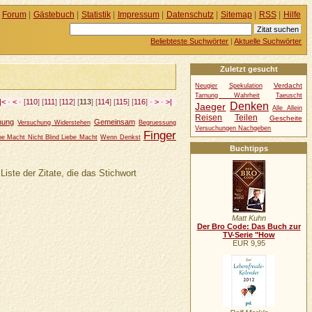
Forum
|
Gästebuch
|
Statistik
|
Impressum
|
Datenschutz
|
Sitemap
|
RSS
|
Hilfe
Beliebteste Suchwörter
|
Aktuelle Suchwörter
Zuletzt gesucht
Verdacht
Neugier
Spekulation
Tarnung Wahrheit
Taeuscht
|<
·
<
· [
110
] [
111
] [
112
] [
113
] [
114
] [
115
] [
116
] ·
>
·
>|
Denken
Jaeger
Alle Allein
Reisen
Teilen
Gescheite
hung
Gemeinsam
Versuchung Widerstehen
Begruessung
Versuchungen Nachgeben
Finger
be Macht Nicht Blind Liebe Macht
Wenn Denkst
Buchtipps
Liste der Zitate, die das Stichwort
Matt Kuhn
Der Bro Code: Das Buch zur
TV-Serie "How
EUR 9,95