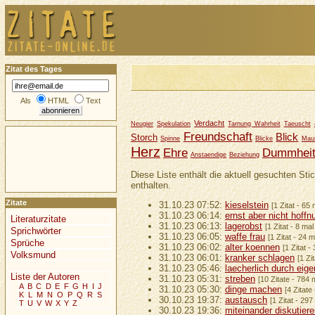
Zitat des Tages
Als
HTML
Text
Verdacht
Neugier
Spekulation
Tarnung Wahrheit
Taeuscht
Freundschaft
Blick
Storch
Spinne
Blicke
Maus
Herz
Ehre
Dummhei
Anstaendige
Beziehung
Diese Liste enthält die aktuell gesuchten Sti
enthalten.
Zitate
31.10.23 07:52:
kieselstein
[1 Zitat - 65
31.10.23 06:14:
ernst aber nicht hoffn
Literaturzitate
31.10.23 06:13:
lagerobst
[1 Zitat - 8 ma
Sprichwörter
31.10.23 06:05:
waffe frau
[1 Zitat - 24 
Sprüche
31.10.23 06:02:
alter koennen
[1 Zitat -
Volksmund
31.10.23 06:01:
kranker schlagen
[1 Zi
31.10.23 05:46:
laecherlich durch eige
Liste der Autoren
31.10.23 05:31:
streben
[10 Zitate - 784 
A
B
C
D
E
F
G
H
I
J
31.10.23 05:30:
dinge machen
[4 Zitate
K
L
M
N
O
P
Q
R
S
30.10.23 19:37:
austausch
[1 Zitat - 29
T
U
V
W
X
Y
Z
30.10.23 19:36:
miteinander diskutier