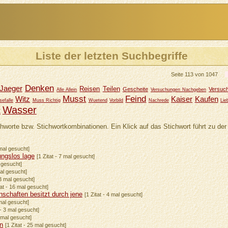
Liste der letzten Suchbegriffe
Seite 113 von 1047
Denken
Jaeger
Reisen
Teilen
Gescheite
Versuc
Alle Allein
Versuchungen Nachgeben
Musst
Feind
Witz
Kaiser
Kaufen
efalle
Muss Richtig
Wuetend
Vorbild
Nachrede
Lie
Wasser
t
chworte bzw. Stichwortkombinationen. Ein Klick auf das Stichwort führt zu der 
 mal gesucht]
ungslos lage
[1 Zitat - 7 mal gesucht]
l gesucht]
mal gesucht]
 3 mal gesucht]
tat - 16 mal gesucht]
nschaften besitzt durch jene
[1 Zitat - 4 mal gesucht]
mal gesucht]
 - 3 mal gesucht]
7 mal gesucht]
en
[1 Zitat - 25 mal gesucht]