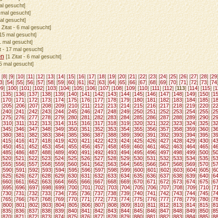
al gesucht]
5 mal gesucht]
mal gesucht]
1 Zitat - 6 mal gesucht]
- 15 mal gesucht]
 1 mal gesucht]
at - 17 mal gesucht]
en
[1 Zitat - 6 mal gesucht]
35 mal gesucht]
 [
8
] [
9
] [
10
] [
11
] [
12
] [
13
] [
14
] [
15
] [
16
] [
17
] [
18
] [
19
] [
20
] [
21
] [
22
] [
23
] [
24
] [
25
] [
26
] [
27
] [
28
] [
29
3
] [
54
] [
55
] [
56
] [
57
] [
58
] [
59
] [
60
] [
61
] [
62
] [
63
] [
64
] [
65
] [
66
] [
67
] [
68
] [
69
] [
70
] [
71
] [
72
] [
73
] [
74
99
] [
100
] [
101
] [
102
] [
103
] [
104
] [
105
] [
106
] [
107
] [
108
] [
109
] [
110
] [
111
] [
112
] [
113
] [
114
] [
115
] [
1
 [
135
] [
136
] [
137
] [
138
] [
139
] [
140
] [
141
] [
142
] [
143
] [
144
] [
145
] [
146
] [
147
] [
148
] [
149
] [
150
] [
1
 [
170
] [
171
] [
172
] [
173
] [
174
] [
175
] [
176
] [
177
] [
178
] [
179
] [
180
] [
181
] [
182
] [
183
] [
184
] [
185
] [
1
 [
205
] [
206
] [
207
] [
208
] [
209
] [
210
] [
211
] [
212
] [
213
] [
214
] [
215
] [
216
] [
217
] [
218
] [
219
] [
220
] [
2
 [
240
] [
241
] [
242
] [
243
] [
244
] [
245
] [
246
] [
247
] [
248
] [
249
] [
250
] [
251
] [
252
] [
253
] [
254
] [
255
] [
2
 [
275
] [
276
] [
277
] [
278
] [
279
] [
280
] [
281
] [
282
] [
283
] [
284
] [
285
] [
286
] [
287
] [
288
] [
289
] [
290
] [
2
 [
310
] [
311
] [
312
] [
313
] [
314
] [
315
] [
316
] [
317
] [
318
] [
319
] [
320
] [
321
] [
322
] [
323
] [
324
] [
325
] [
3
 [
345
] [
346
] [
347
] [
348
] [
349
] [
350
] [
351
] [
352
] [
353
] [
354
] [
355
] [
356
] [
357
] [
358
] [
359
] [
360
] [
3
 [
380
] [
381
] [
382
] [
383
] [
384
] [
385
] [
386
] [
387
] [
388
] [
389
] [
390
] [
391
] [
392
] [
393
] [
394
] [
395
] [
3
 [
415
] [
416
] [
417
] [
418
] [
419
] [
420
] [
421
] [
422
] [
423
] [
424
] [
425
] [
426
] [
427
] [
428
] [
429
] [
430
] [
4
 [
450
] [
451
] [
452
] [
453
] [
454
] [
455
] [
456
] [
457
] [
458
] [
459
] [
460
] [
461
] [
462
] [
463
] [
464
] [
465
] [
4
 [
485
] [
486
] [
487
] [
488
] [
489
] [
490
] [
491
] [
492
] [
493
] [
494
] [
495
] [
496
] [
497
] [
498
] [
499
] [
500
] [
5
 [
520
] [
521
] [
522
] [
523
] [
524
] [
525
] [
526
] [
527
] [
528
] [
529
] [
530
] [
531
] [
532
] [
533
] [
534
] [
535
] [
5
 [
555
] [
556
] [
557
] [
558
] [
559
] [
560
] [
561
] [
562
] [
563
] [
564
] [
565
] [
566
] [
567
] [
568
] [
569
] [
570
] [
5
 [
590
] [
591
] [
592
] [
593
] [
594
] [
595
] [
596
] [
597
] [
598
] [
599
] [
600
] [
601
] [
602
] [
603
] [
604
] [
605
] [
6
 [
625
] [
626
] [
627
] [
628
] [
629
] [
630
] [
631
] [
632
] [
633
] [
634
] [
635
] [
636
] [
637
] [
638
] [
639
] [
640
] [
6
 [
660
] [
661
] [
662
] [
663
] [
664
] [
665
] [
666
] [
667
] [
668
] [
669
] [
670
] [
671
] [
672
] [
673
] [
674
] [
675
] [
6
 [
695
] [
696
] [
697
] [
698
] [
699
] [
700
] [
701
] [
702
] [
703
] [
704
] [
705
] [
706
] [
707
] [
708
] [
709
] [
710
] [
7
 [
730
] [
731
] [
732
] [
733
] [
734
] [
735
] [
736
] [
737
] [
738
] [
739
] [
740
] [
741
] [
742
] [
743
] [
744
] [
745
] [
7
 [
765
] [
766
] [
767
] [
768
] [
769
] [
770
] [
771
] [
772
] [
773
] [
774
] [
775
] [
776
] [
777
] [
778
] [
779
] [
780
] [
7
 [
800
] [
801
] [
802
] [
803
] [
804
] [
805
] [
806
] [
807
] [
808
] [
809
] [
810
] [
811
] [
812
] [
813
] [
814
] [
815
] [
8
 [
835
] [
836
] [
837
] [
838
] [
839
] [
840
] [
841
] [
842
] [
843
] [
844
] [
845
] [
846
] [
847
] [
848
] [
849
] [
850
] [
8
 [
870
] [
871
] [
872
] [
873
] [
874
] [
875
] [
876
] [
877
] [
878
] [
879
] [
880
] [
881
] [
882
] [
883
] [
884
] [
885
] [
8