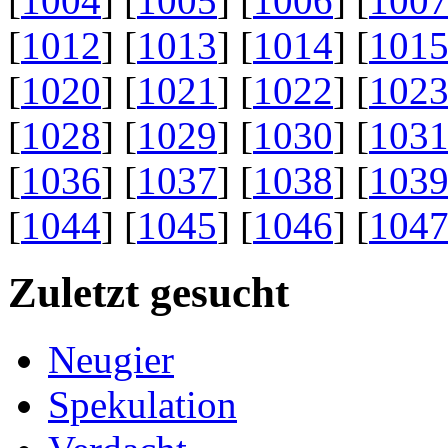
[
1004
] [
1005
] [
1006
] [
100
[
1012
] [
1013
] [
1014
] [
101
[
1020
] [
1021
] [
1022
] [
102
[
1028
] [
1029
] [
1030
] [
103
[
1036
] [
1037
] [
1038
] [
103
[
1044
] [
1045
] [
1046
] [
104
Zuletzt gesucht
Neugier
Spekulation