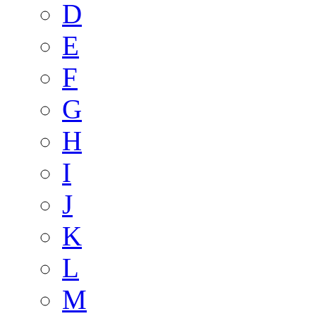
D
E
F
G
H
I
J
K
L
M