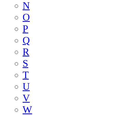
N
O
P
Q
R
S
T
U
V
W