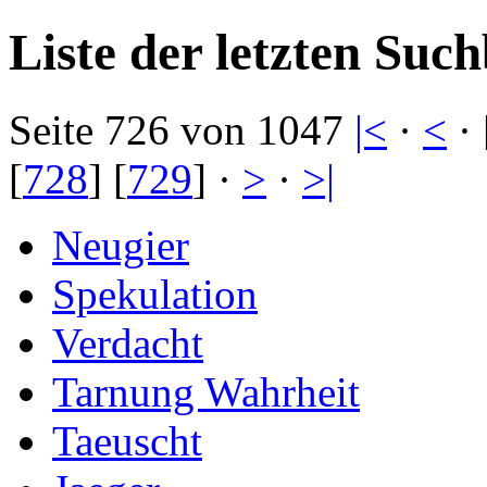
Liste der letzten Such
Seite 726 von 1047
|<
·
<
· 
[
728
] [
729
] ·
>
·
>|
Neugier
Spekulation
Verdacht
Tarnung Wahrheit
Taeuscht