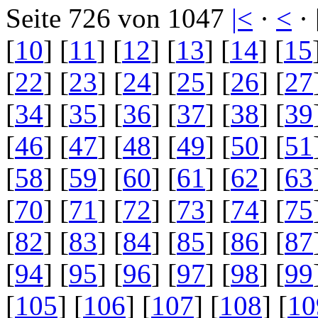
Seite 726 von 1047
|<
·
<
· 
[
10
] [
11
] [
12
] [
13
] [
14
] [
15
[
22
] [
23
] [
24
] [
25
] [
26
] [
27
[
34
] [
35
] [
36
] [
37
] [
38
] [
39
[
46
] [
47
] [
48
] [
49
] [
50
] [
51
[
58
] [
59
] [
60
] [
61
] [
62
] [
63
[
70
] [
71
] [
72
] [
73
] [
74
] [
75
[
82
] [
83
] [
84
] [
85
] [
86
] [
87
[
94
] [
95
] [
96
] [
97
] [
98
] [
99
[
105
] [
106
] [
107
] [
108
] [
10