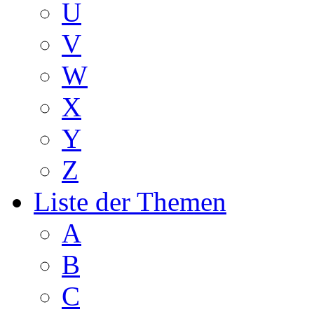
U
V
W
X
Y
Z
Liste der Themen
A
B
C