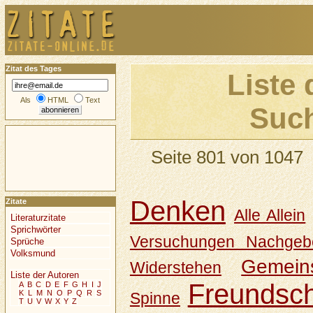
Zitat des Tages
Liste 
Als
HTML
Text
Such
Seite 801 von 1047
Denken
Zitate
Alle Allein
Literaturzitate
Sprichwörter
Versuchungen Nachgeb
Sprüche
Volksmund
Gemein
Widerstehen
Liste der Autoren
Freundsch
A
B
C
D
E
F
G
H
I
J
K
L
M
N
O
P
Q
R
S
Spinne
T
U
V
W
X
Y
Z