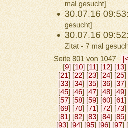
mal gesucht]
30.07.16 09:53
gesucht]
30.07.16 09:52
Zitat - 7 mal gesuch
Seite 801 von 1047
|
[
9
] [
10
] [
11
] [
12
] [
13
]
[
21
] [
22
] [
23
] [
24
] [
25
]
[
33
] [
34
] [
35
] [
36
] [
37
]
[
45
] [
46
] [
47
] [
48
] [
49
]
[
57
] [
58
] [
59
] [
60
] [
61
]
[
69
] [
70
] [
71
] [
72
] [
73
]
[
81
] [
82
] [
83
] [
84
] [
85
]
[
93
] [
94
] [
95
] [
96
] [
97
] 