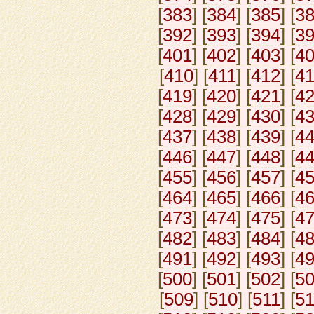
[
383
] [
384
] [
385
] [
3
[
392
] [
393
] [
394
] [
3
[
401
] [
402
] [
403
] [
4
[
410
] [
411
] [
412
] [
4
[
419
] [
420
] [
421
] [
4
[
428
] [
429
] [
430
] [
4
[
437
] [
438
] [
439
] [
4
[
446
] [
447
] [
448
] [
4
[
455
] [
456
] [
457
] [
4
[
464
] [
465
] [
466
] [
4
[
473
] [
474
] [
475
] [
4
[
482
] [
483
] [
484
] [
4
[
491
] [
492
] [
493
] [
4
[
500
] [
501
] [
502
] [
5
[
509
] [
510
] [
511
] [
5