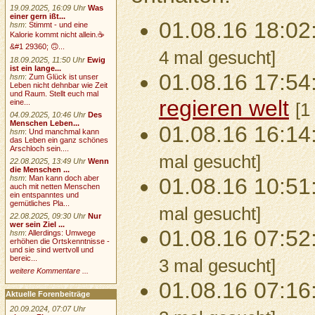
19.09.2025, 16:09 Uhr
Was
einer gern ißt...
01.08.16 18:02
hsm
:
Stimmt - und eine
Kalorie kommt nicht allein.☕
&#1 29360; 🙃...
4 mal gesucht]
18.09.2025, 11:50 Uhr
Ewig
ist ein lange...
01.08.16 17:54
hsm
:
Zum Glück ist unser
Leben nicht dehnbar wie Zeit
und Raum. Stellt euch mal
regieren welt
eine...
[1
04.09.2025, 10:46 Uhr
Des
Menschen Leben...
01.08.16 16:14
hsm
:
Und manchmal kann
das Leben ein ganz schönes
Arschloch sein....
mal gesucht]
22.08.2025, 13:49 Uhr
Wenn
die Menschen ...
hsm
:
Man kann doch aber
01.08.16 10:51
auch mit netten Menschen
ein entspanntes und
gemütliches Pla...
mal gesucht]
22.08.2025, 09:30 Uhr
Nur
wer sein Ziel ...
01.08.16 07:52
hsm
:
Allerdings: Umwege
erhöhen die Ortskenntnisse -
und sie sind wertvoll und
bereic...
3 mal gesucht]
weitere Kommentare ...
01.08.16 07:16
Aktuelle Forenbeiträge
20.09.2024, 07:07 Uhr