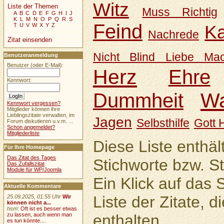
Witz
Liste der Themen
Muss Richtig
A
B
C
D
E
F
G
H
I
J
K
L
M
N
O
P
Q
R
S
Feind
Ka
T
U
V
W
X
Y
Z
Nachrede
Zitat einsenden
Nicht Blind Liebe Mac
Benutzeranmeldung
Benutzer (oder E-Mail):
Herz
Ehre
Kennwort:
Wa
Dummheit
Kennwort vergessen?
Mitglieder können ihre
Lieblingszitate verwalten, im
Jagen
Selbsthilfe
Gott H
Forum diskutieren u.v.m. ...
Schon angemeldet?
Mitgliederliste
Diese Liste enthäl
Für Ihre Homepage
Das Zitat des Tages
Stichworte bzw. S
Das Zufallszitat
Module für WP/Joomla
Ein Klick auf das S
Aktuelle Kommentare
Liste der Zitate, d
25.09.2025, 01:55 Uhr
Wir
können nicht a...
hsm
:
Oft ist es besser etwas
enthalten.
zu lassen, auch wenn man
es tun könnte....