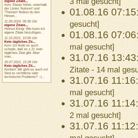
3 mal gesucht]
eigene Zitate...
hsm
: Etwas höher, unterhalb
der Listen 'Autoren' und
01.08.16 07:15
'Themen' findest du den
Hinwei...
11.09.2024, 09:36 Uhr
gesucht]
eigene Zitate...
Helmut König
: Wie kann ich
01.08.16 07:06
eigene Zitate hinzufügen...
11.10.2021, 10:56 Uhr
Kein tägliches Zit...
mal gesucht]
hsm
: Ich finde es auch
schade, daß es z.Zt. kein
tägliches Zitat gibt. Aber
31.07.16 13:43
man...
20.07.2021, 15:28 Uhr
Kein tägliches Zit...
Zitate - 14 mal ges
Norbert
: Mir geht es auch so!
Sind es rechtliche oder
technische Probleme? :-(...
31.07.16 11:16
mal gesucht]
31.07.16 11:14
2 mal gesucht]
31.07.16 11:12