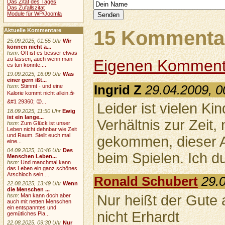
Das Zitat des Tages
Das Zufallszitat
Module für WP/Joomla
15 Kommentar
Aktuelle Kommentare
25.09.2025, 01:55 Uhr
Wir
können nicht a...
hsm
:
Oft ist es besser etwas
zu lassen, auch wenn man
Eigenen Komment
es tun könnte....
19.09.2025, 16:09 Uhr
Was
einer gern ißt...
Ingrid Z
29.04.2009, 0
hsm
:
Stimmt - und eine
Kalorie kommt nicht allein.☕
&#1 29360; 🙃...
Leider ist vielen Ki
18.09.2025, 11:50 Uhr
Ewig
ist ein lange...
Verhältnis zur Zeit
hsm
:
Zum Glück ist unser
Leben nicht dehnbar wie Zeit
und Raum. Stellt euch mal
gekommen, dieser A
eine...
04.09.2025, 10:46 Uhr
Des
beim Spielen. Ich du
Menschen Leben...
hsm
:
Und manchmal kann
das Leben ein ganz schönes
Arschloch sein....
Ronald Schubert
29.
22.08.2025, 13:49 Uhr
Wenn
die Menschen ...
Nur heißt der Gute 
hsm
:
Man kann doch aber
auch mit netten Menschen
ein entspanntes und
nicht Erhardt
gemütliches Pla...
22.08.2025, 09:30 Uhr
Nur