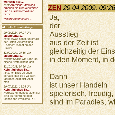
wer sein Ziel ...
hsm
:
Allerdings: Umwege
ZEN
29.04.2009, 09:2
erhöhen die Ortskenntnisse -
und sie sind wertvoll und
bereic...
Ja,
weitere Kommentare ...
der
Aktuelle Forenbeiträge
Ausstieg
20.09.2024, 07:07 Uhr
eigene Zitate...
hsm
: Etwas höher, unterhalb
aus der Zeit ist
der Listen 'Autoren' und
'Themen' findest du den
Hinwei...
gleichzeitig der Eins
11.09.2024, 09:36 Uhr
eigene Zitate...
in den Moment, in d
Helmut König
: Wie kann ich
eigene Zitate hinzufügen...
11.10.2021, 10:56 Uhr
Kein tägliches Zit...
hsm
: Ich finde es auch
Dann
schade, daß es z.Zt. kein
tägliches Zitat gibt. Aber
man...
ist unser Handeln
20.07.2021, 15:28 Uhr
Kein tägliches Zit...
spielerisch, freudig,
Norbert
: Mir geht es auch so!
Sind es rechtliche oder
technische Probleme? :-(...
sind im Paradies, wi