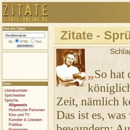
Zitat des Tages
Zitate - Spr
Als
HTML
Text
Schla
„
So hat 
königlic
Zitate
Literaturzitate
Sprichwörter
Zeit, nämlich k
Sprüche
Allgemein
Historische Personen
Das ist es, was
Kino und TV
Künstler & Literaten
bewundern: Aus
Politiker
Prominente