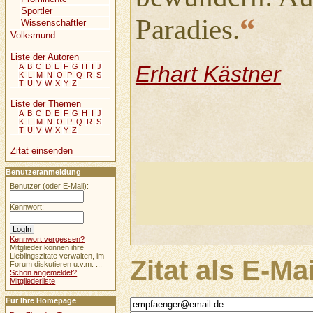
Sportler
“
Paradies.
Wissenschaftler
Volksmund
Liste der Autoren
Erhart Kästner
A
B
C
D
E
F
G
H
I
J
K
L
M
N
O
P
Q
R
S
T
U
V
W
X
Y
Z
Liste der Themen
A
B
C
D
E
F
G
H
I
J
K
L
M
N
O
P
Q
R
S
T
U
V
W
X
Y
Z
Zitat einsenden
Benutzeranmeldung
Benutzer (oder E-Mail):
Kennwort:
Kennwort vergessen?
Mitglieder können ihre
Lieblingszitate verwalten, im
Zitat als E-Ma
Forum diskutieren u.v.m. ...
Schon angemeldet?
Mitgliederliste
Für Ihre Homepage