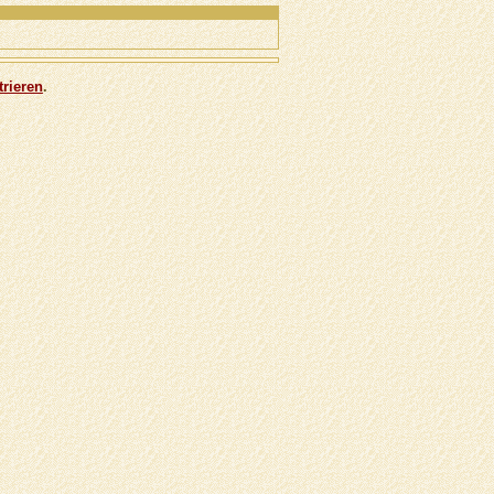
trieren
.