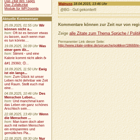
Das Zitat des Tages
Walnuss
18.04.2015, 13:46 Uhr
Das Zufallszitat
Module für WP/Joomla
@BG - Gut gekontert!
Aktuelle Kommentare
Kommentare können zur Zeit nur von regis
25.09.2025, 01:55 Uhr
Wir
können nicht a...
Zeige
alle Zitate zum Thema Sprüche / Politi
hsm
:
Oft ist es besser etwas
zu lassen, auch wenn man
es tun könnte....
Permanenter Link dieser Seite:
http://www.zitate-online.de/sprueche/politiker/18668/i
19.09.2025, 16:09 Uhr
Was
einer gern ißt...
hsm
:
Stimmt - und eine
Kalorie kommt nicht allein.☕
&#1 29360; 🙃...
18.09.2025, 11:50 Uhr
Ewig
ist ein lange...
hsm
:
Zum Glück ist unser
Leben nicht dehnbar wie Zeit
und Raum. Stellt euch mal
eine...
04.09.2025, 10:46 Uhr
Des
Menschen Leben...
hsm
:
Und manchmal kann
das Leben ein ganz schönes
Arschloch sein....
22.08.2025, 13:49 Uhr
Wenn
die Menschen ...
hsm
:
Man kann doch aber
auch mit netten Menschen
ein entspanntes und
gemütliches Pla...
22.08.2025, 09:30 Uhr
Nur