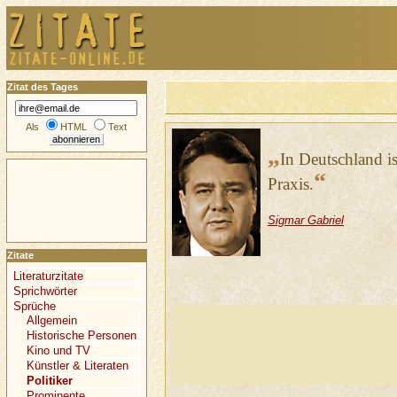
Zitat des Tages
Als
HTML
Text
„
In Deutschland i
“
Praxis.
Sigmar Gabriel
Zitate
Literaturzitate
Sprichwörter
Sprüche
Allgemein
Historische Personen
Kino und TV
Künstler & Literaten
Politiker
Prominente