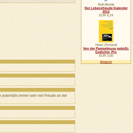
Rolf Merkle
Der Lebensfreude-Kalender
2012
EUR 6,24
Heinz Ehrhardt
Von der Pampelmuse geküßt:
Gedichte, Pro
EUR 3,00
Amazon
e jedenfalls immer sehr viel Freude an der