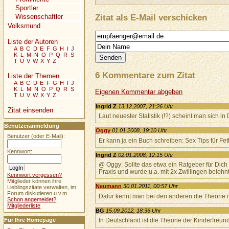
Sportler
Zitat als E-Mail verschicken
Wissenschaftler
Volksmund
Liste der Autoren
A
B
C
D
E
F
G
H
I
J
K
L
M
N
O
P
Q
R
S
T
U
V
W
X
Y
Z
6 Kommentare zum Zitat
Liste der Themen
A
B
C
D
E
F
G
H
I
J
K
L
M
N
O
P
Q
R
S
Eigenen Kommentar abgeben
T
U
V
W
X
Y
Z
Ingrid Z
13.12.2007, 21:26 Uhr
Zitat einsenden
Laut neuester Statistik (!?) scheint man sich i
Benutzeranmeldung
Oggy
01.01.2008, 19:10 Uhr
Benutzer (oder E-Mail):
Er kann ja ein Buch schreiben: Sex Tips für Fett
Kennwort:
Ingrid Z
02.01.2008, 12:15 Uhr
@ Oggy: Sollte das etwa ein Ratgeber für Dich 
Praxis und wurde u.a. mit 2x Zwillingen belohnt
Kennwort vergessen?
Mitglieder können ihre
Neumann
30.01.2011, 00:57 Uhr
Lieblingszitate verwalten, im
Forum diskutieren u.v.m. ...
Dafür kennt man bei den anderen die Theorie n
Schon angemeldet?
Mitgliederliste
BG
15.09.2012, 18:36 Uhr
Für Ihre Homepage
In Deutschland ist die Theorie der Kinderfreun