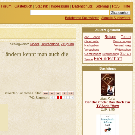
Forum
|
Gästebuch
|
Statistik
|
Impressum
|
Datenschutz
|
Sitemap
|
RSS
|
Hilfe
Beliebteste Suchwörter
|
Aktuelle Suchwörter
Zuletzt gesucht
Reisen
Teilen
Alle Allein
Gescheite
Versuchungen
Schlagworte:
Kinder
,
Deutschland
,
Zeugung
Versuchung
Nachgeben
Versuchung Widerstehen
en Ländern kennt man auch die
Storch
Gemeinsam
Begruessung
Freundschaft
Spinne
Buchtipps
Bewerten Sie dieses Zitat:
742 Stimmen:
Matt Kuhn
Der Bro Code: Das Buch zur
TV-Serie "How
EUR 9,95