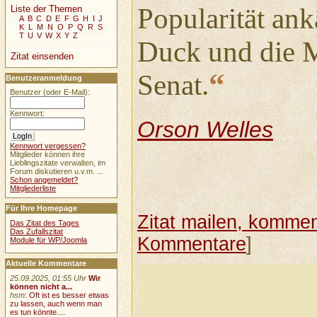
Popularität an
Liste der Themen
A
B
C
D
E
F
G
H
I
J
K
L
M
N
O
P
Q
R
S
T
U
V
W
X
Y
Z
Duck und die M
Zitat einsenden
“
Senat.
Benutzeranmeldung
Benutzer (oder E-Mail):
Kennwort:
Orson Welles
Kennwort vergessen?
Mitglieder können ihre
Lieblingszitate verwalten, im
Forum diskutieren u.v.m. ...
Schon angemeldet?
Mitgliederliste
Für Ihre Homepage
Zitat mailen, komment
Das Zitat des Tages
Das Zufallszitat
Kommentare
]
Module für WP/Joomla
Aktuelle Kommentare
25.09.2025, 01:55 Uhr
Wir
können nicht a...
hsm
:
Oft ist es besser etwas
zu lassen, auch wenn man
es tun könnte....