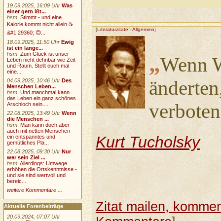
19.09.2025, 16:09 Uhr
Was
einer gern ißt...
hsm
:
Stimmt - und eine
Kalorie kommt nicht allein.☕
[
Literaturzitate
-
Allgemein
]
&#1 29360; 🙃...
18.09.2025, 11:50 Uhr
Ewig
ist ein lange...
hsm
:
Zum Glück ist unser
„
Wenn W
Leben nicht dehnbar wie Zeit
und Raum. Stellt euch mal
eine...
änderten
04.09.2025, 10:46 Uhr
Des
Menschen Leben...
hsm
:
Und manchmal kann
das Leben ein ganz schönes
verboten
Arschloch sein....
22.08.2025, 13:49 Uhr
Wenn
die Menschen ...
hsm
:
Man kann doch aber
auch mit netten Menschen
Kurt Tucholsky
ein entspanntes und
gemütliches Pla...
22.08.2025, 09:30 Uhr
Nur
wer sein Ziel ...
hsm
:
Allerdings: Umwege
erhöhen die Ortskenntnisse -
und sie sind wertvoll und
bereic...
weitere Kommentare ...
Zitat mailen, komment
Aktuelle Forenbeiträge
20.09.2024, 07:07 Uhr