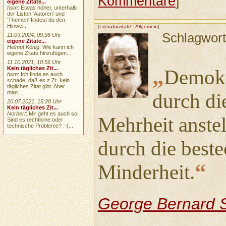
Kommentare
]
eigene Zitate...
hsm
: Etwas höher, unterhalb
der Listen 'Autoren' und
'Themen' findest du den
Hinwei...
[
Literaturzitate
-
Allgemein
]
Schlagwor
11.09.2024, 09:36 Uhr
eigene Zitate...
Helmut König
: Wie kann ich
eigene Zitate hinzufügen...
11.10.2021, 10:56 Uhr
„
Kein tägliches Zit...
Demokra
hsm
: Ich finde es auch
schade, daß es z.Zt. kein
tägliches Zitat gibt. Aber
man...
durch di
20.07.2021, 15:28 Uhr
Kein tägliches Zit...
Norbert
: Mir geht es auch so!
Mehrheit anste
Sind es rechtliche oder
technische Probleme? :-(...
durch die beste
“
Minderheit.
George Bernard 