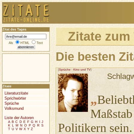
Zitat des Tages
Zitate zu
Als
HTML
Text
Die besten Z
[
Sprüche
-
Kino und TV
]
Schlag
Zitate
Literaturzitate
„
Beliebt
Sprichwörter
Sprüche
Volksmund
Maßstab 
Liste der Autoren
A
B
C
D
E
F
G
H
I
J
Politikern sein
K
L
M
N
O
P
Q
R
S
T
U
V
W
X
Y
Z