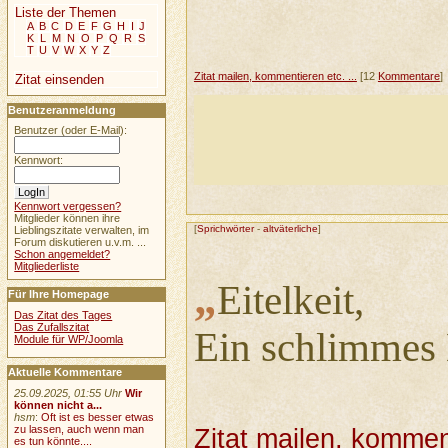
Liste der Themen
A
B
C
D
E
F
G
H
I
J
K
L
M
N
O
P
Q
R
S
T
U
V
W
X
Y
Z
Zitat mailen, kommentieren etc. ...
[12
Kommentare
]
Zitat einsenden
Benutzeranmeldung
Benutzer (oder E-Mail):
Kennwort:
Kennwort vergessen?
Mitglieder können ihre
[
Sprichwörter
-
altväterliche
]
Lieblingszitate verwalten, im
Forum diskutieren u.v.m. ...
Schon angemeldet?
Mitgliederliste
„
Eitelkeit,
Für Ihre Homepage
Das Zitat des Tages
Das Zufallszitat
Ein schlimmes 
Module für WP/Joomla
Aktuelle Kommentare
25.09.2025, 01:55 Uhr
Wir
können nicht a...
hsm
:
Oft ist es besser etwas
zu lassen, auch wenn man
Zitat mailen, komment
es tun könnte....