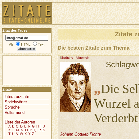
Zitat des Tages
Zitate
Als
HTML
Text
Die besten Zitate zum Thema
[
Sprüche
-
Allgemein
]
Schlagwo
„
Die Sel
Zitate
Literaturzitate
Wurzel a
Sprichwörter
Sprüche
Volksmund
Verderbt
Liste der Autoren
A
B
C
D
E
F
G
H
I
J
K
L
M
N
O
P
Q
R
S
T
U
V
W
X
Y
Z
Johann Gottlieb Fichte