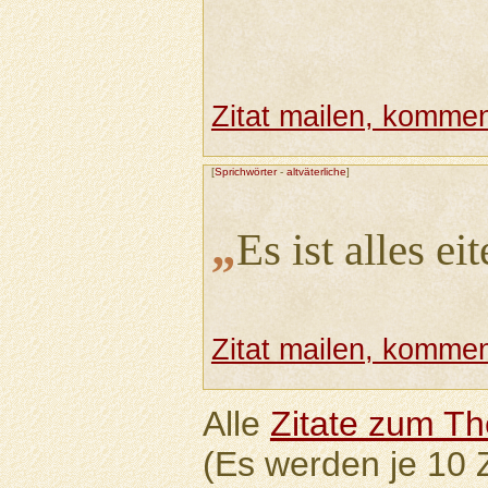
Zitat mailen, komment
[
Sprichwörter
-
altväterliche
]
„
Es ist alles eit
Zitat mailen, komment
Alle
Zitate zum Th
(Es werden je 10 Z