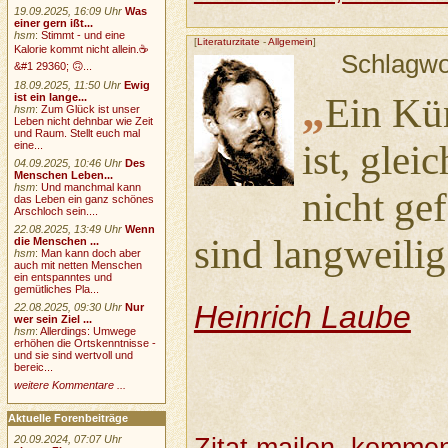
19.09.2025, 16:09 Uhr
Was
einer gern ißt...
hsm
:
Stimmt - und eine
[
Literaturzitate
-
Allgemein
]
Kalorie kommt nicht allein.☕
Schlagwo
&#1 29360; 🙃...
18.09.2025, 11:50 Uhr
Ewig
„
ist ein lange...
Ein Kün
hsm
:
Zum Glück ist unser
Leben nicht dehnbar wie Zeit
und Raum. Stellt euch mal
ist, glei
eine...
04.09.2025, 10:46 Uhr
Des
Menschen Leben...
hsm
:
Und manchmal kann
nicht gef
das Leben ein ganz schönes
Arschloch sein....
22.08.2025, 13:49 Uhr
Wenn
sind langweilig
die Menschen ...
hsm
:
Man kann doch aber
auch mit netten Menschen
ein entspanntes und
gemütliches Pla...
Heinrich Laube
22.08.2025, 09:30 Uhr
Nur
wer sein Ziel ...
hsm
:
Allerdings: Umwege
erhöhen die Ortskenntnisse -
und sie sind wertvoll und
bereic...
weitere Kommentare ...
Aktuelle Forenbeiträge
20.09.2024, 07:07 Uhr