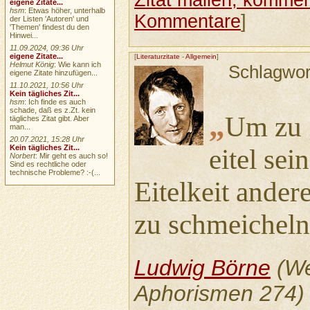
Zitat mailen, komment
eigene Zitate...
hsm
: Etwas höher, unterhalb
Kommentare
]
der Listen 'Autoren' und
'Themen' findest du den
Hinwei...
11.09.2024, 09:36 Uhr
eigene Zitate...
[
Literaturzitate
-
Allgemein
]
Helmut König
: Wie kann ich
Schlagwor
eigene Zitate hinzufügen...
11.10.2021, 10:56 Uhr
Kein tägliches Zit...
hsm
: Ich finde es auch
schade, daß es z.Zt. kein
„
Um zu 
tägliches Zitat gibt. Aber
man...
20.07.2021, 15:28 Uhr
Kein tägliches Zit...
eitel sei
Norbert
: Mir geht es auch so!
Sind es rechtliche oder
technische Probleme? :-(...
Eitelkeit andere
zu schmeicheln
Ludwig Börne
(We
Aphorismen 274)