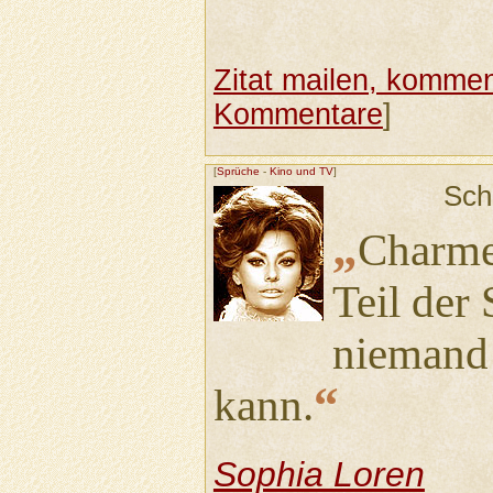
Zitat mailen, komment
Kommentare
]
[
Sprüche
-
Kino und TV
]
Sch
„
Charme 
Teil der
niemand 
“
kann.
Sophia Loren