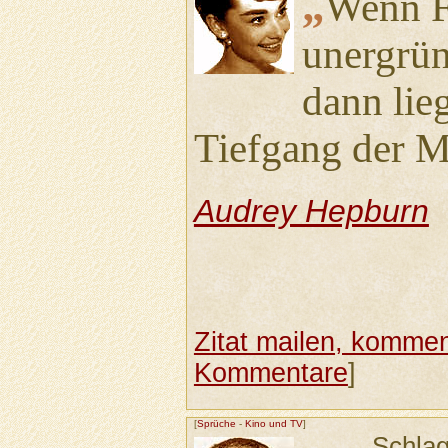
„
Wenn F
unergrün
dann lie
Tiefgang der M
Audrey Hepburn
Zitat mailen, komment
Kommentare
]
[
Sprüche
-
Kino und TV
]
Schla