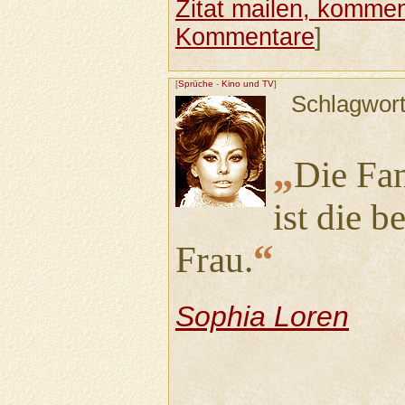
Zitat mailen, komment
Kommentare
]
[
Sprüche
-
Kino und TV
]
Schlagwor
„
Die Fa
ist die b
“
Frau.
Sophia Loren