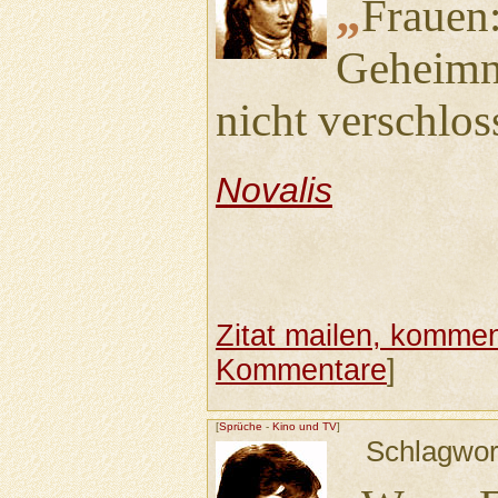
„
Frauen:
Geheimni
nicht verschlos
Novalis
Zitat mailen, komment
Kommentare
]
[
Sprüche
-
Kino und TV
]
Schlagwor