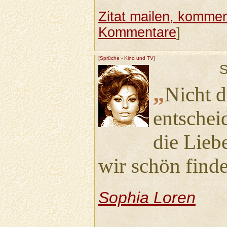
Zitat mailen, komment
Kommentare
]
[
Sprüche
-
Kino und TV
]
S
„
Nicht d
entschei
die Lieb
wir schön find
Sophia Loren