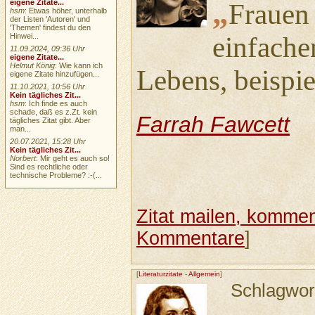
„
eigene Zitate...
Frauen 
hsm
: Etwas höher, unterhalb
der Listen 'Autoren' und
'Themen' findest du den
Hinwei...
einfache
11.09.2024, 09:36 Uhr
eigene Zitate...
Helmut König
: Wie kann ich
Lebens, beispi
eigene Zitate hinzufügen...
11.10.2021, 10:56 Uhr
Kein tägliches Zit...
hsm
: Ich finde es auch
schade, daß es z.Zt. kein
Farrah Fawcett
tägliches Zitat gibt. Aber
man...
20.07.2021, 15:28 Uhr
Kein tägliches Zit...
Norbert
: Mir geht es auch so!
Sind es rechtliche oder
technische Probleme? :-(...
Zitat mailen, komment
Kommentare
]
[
Literaturzitate
-
Allgemein
]
Schlagwor