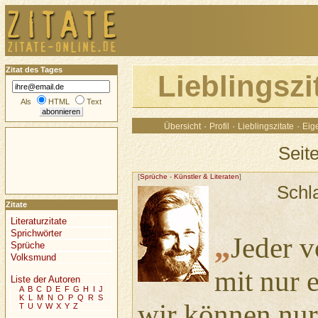
Zitat des Tages
Lieblingsz
Als
HTML
Text
·
·
·
Übersicht
Profil
Lieblingszitate
Eige
Seit
[
Sprüche
-
Künstler & Literaten
]
Schl
Zitate
Literaturzitate
Sprichwörter
„
Jeder v
Sprüche
Volksmund
mit nur 
Liste der Autoren
A
B
C
D
E
F
G
H
I
J
K
L
M
N
O
P
Q
R
S
wir können nur
T
U
V
W
X
Y
Z