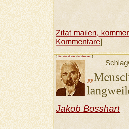
Zitat mailen, komment
Kommentare
]
[
Literaturzitate
-
in Versform
]
Schlag
„
Mensch
langweil
Jakob Bosshart