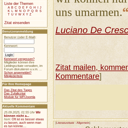
Liste der Themen
A
B
C
D
E
F
G
H
I
J
uns umarmen.
K
L
M
N
O
P
Q
R
S
T
U
V
W
X
Y
Z
Zitat einsenden
Luciano De Cres
Benutzeranmeldung
Benutzer (oder E-Mail):
Kennwort:
Kennwort vergessen?
Mitglieder können ihre
Zitat mailen, komment
Lieblingszitate verwalten, im
Forum diskutieren u.v.m. ...
Schon angemeldet?
Kommentare
]
Mitgliederliste
Für Ihre Homepage
Das Zitat des Tages
Das Zufallszitat
Module für WP/Joomla
Aktuelle Kommentare
25.09.2025, 01:55 Uhr
Wir
können nicht a...
hsm
:
Oft ist es besser etwas
zu lassen, auch wenn man
[
Literaturzitate
-
Allgemein
]
es tun könnte....