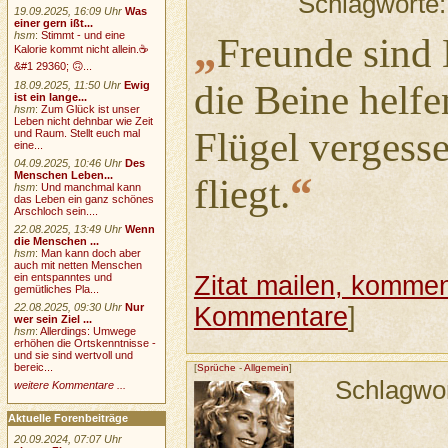
Schlagworte
19.09.2025, 16:09 Uhr
Was
einer gern ißt...
„
hsm
:
Stimmt - und eine
Freunde sind 
Kalorie kommt nicht allein.☕
&#1 29360; 🙃...
die Beine helf
18.09.2025, 11:50 Uhr
Ewig
ist ein lange...
hsm
:
Zum Glück ist unser
Leben nicht dehnbar wie Zeit
Flügel vergess
und Raum. Stellt euch mal
eine...
04.09.2025, 10:46 Uhr
Des
“
Menschen Leben...
fliegt.
hsm
:
Und manchmal kann
das Leben ein ganz schönes
Arschloch sein....
22.08.2025, 13:49 Uhr
Wenn
die Menschen ...
hsm
:
Man kann doch aber
auch mit netten Menschen
Zitat mailen, komment
ein entspanntes und
gemütliches Pla...
22.08.2025, 09:30 Uhr
Nur
Kommentare
]
wer sein Ziel ...
hsm
:
Allerdings: Umwege
erhöhen die Ortskenntnisse -
und sie sind wertvoll und
bereic...
[
Sprüche
-
Allgemein
]
Schlagwo
weitere Kommentare ...
Aktuelle Forenbeiträge
20.09.2024, 07:07 Uhr