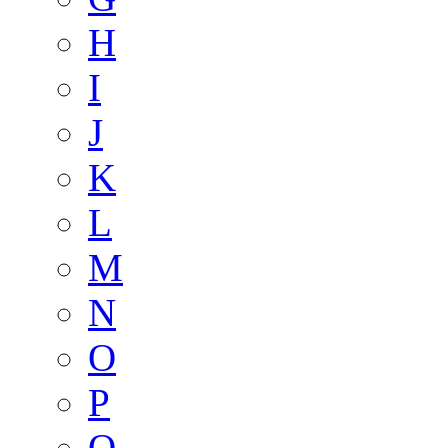
H
I
J
K
L
M
N
O
P
Q