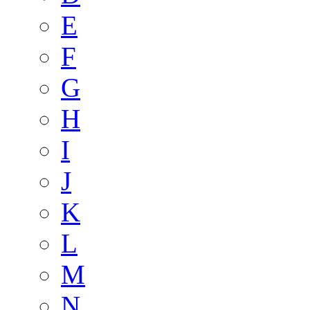
E
F
G
H
I
J
K
L
M
N