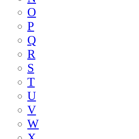
O
P
Q
R
S
T
U
V
W
X