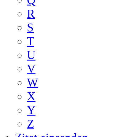
R
S
T
U
V
W
X
Y
Z