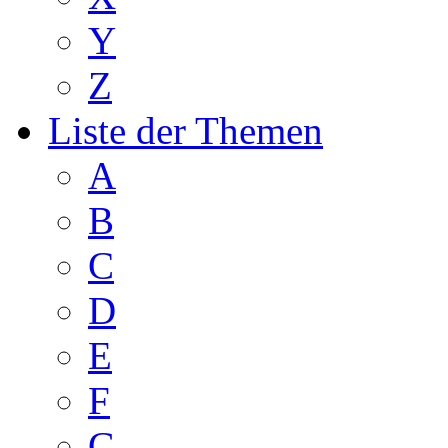
Y
Z
Liste der Themen
A
B
C
D
E
F
G