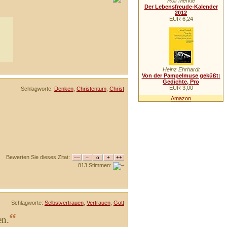
Rolf Merkle
Der Lebensfreude-Kalender
2012
EUR 6,24
Heinz Ehrhardt
Von der Pampelmuse geküßt:
Gedichte, Pro
EUR 3,00
Schlagworte:
Denken
,
Christentum
,
Christ
Amazon
Bewerten Sie dieses Zitat:
813 Stimmen:
Schlagworte:
Selbstvertrauen
,
Vertrauen
,
Gott
“
en.