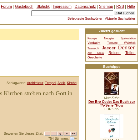
Forum
|
Gästebuch
|
Statistik
|
Impressum
|
Datenschutz
|
Sitemap
|
RSS
|
Hilfe
Beliebteste Suchwörter
|
Aktuelle Suchwörter
Zuletzt gesucht
Knospe
Neugier
Spekulation
Verdacht
Tarnung Wahrheit
Denken
Jaeger
Taeuscht
Reisen
Teilen
Alle Allein
Gescheite
Buchtipps
Schlagworte:
Architektur
,
Tempel
,
Antik
,
Kirche
s Kirchen streben nach Gott in
Matt Kuhn
Der Bro Code: Das Buch zur
TV-Serie "How
EUR 9,95
Bewerten Sie dieses Zitat:
754 Stimmen: