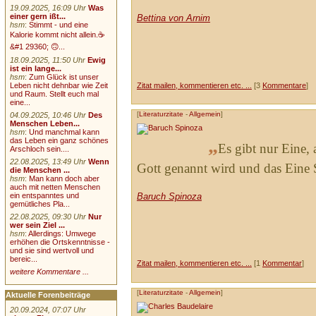
19.09.2025, 16:09 Uhr
Was
einer gern ißt...
Bettina von Arnim
hsm
:
Stimmt - und eine
Kalorie kommt nicht allein.☕
&#1 29360; 🙃...
18.09.2025, 11:50 Uhr
Ewig
ist ein lange...
hsm
:
Zum Glück ist unser
Leben nicht dehnbar wie Zeit
Zitat mailen, kommentieren etc. ...
[3
Kommentare
]
und Raum. Stellt euch mal
eine...
[
Literaturzitate
-
Allgemein
]
04.09.2025, 10:46 Uhr
Des
Menschen Leben...
hsm
:
Und manchmal kann
„
das Leben ein ganz schönes
Es gibt nur Eine,
Arschloch sein....
22.08.2025, 13:49 Uhr
Wenn
Gott genannt wird und das Eine S
die Menschen ...
hsm
:
Man kann doch aber
auch mit netten Menschen
Baruch Spinoza
ein entspanntes und
gemütliches Pla...
22.08.2025, 09:30 Uhr
Nur
wer sein Ziel ...
hsm
:
Allerdings: Umwege
erhöhen die Ortskenntnisse -
und sie sind wertvoll und
bereic...
Zitat mailen, kommentieren etc. ...
[1
Kommentar
]
weitere Kommentare ...
[
Literaturzitate
-
Allgemein
]
Aktuelle Forenbeiträge
20.09.2024, 07:07 Uhr