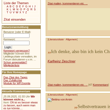
Liste der Themen
Zitat mailen, kommentieren etc. ...
A
B
C
D
E
F
G
H
I
J
K
L
M
N
O
P
Q
R
S
T
U
V
W
X
Y
Z
Zitat einsenden
Benutzeranmeldung
Benutzer (oder E-Mail):
Kennwort:
[
Literaturzitate
-
Allgemein
]
„
Ich denke, also bin ich kein Chr
Kennwort vergessen?
Mitglieder können ihre
Lieblingszitate verwalten, im
Forum diskutieren u.v.m. ...
Karlheinz Deschner
Schon angemeldet?
Mitgliederliste
Für Ihre Homepage
Das Zitat des Tages
Das Zufallszitat
Module für WP/Joomla
Zitat mailen, kommentieren etc. ...
[47
Kommentare
]
Aktuelle Kommentare
[
Literaturzitate
-
Allgemein
]
25.09.2025, 01:55 Uhr
Wir
können nicht a...
hsm
:
Oft ist es besser etwas
„
zu lassen, auch wenn man
Selbstvertrauen i
es tun könnte....