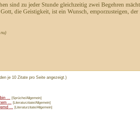
en sind zu jeder Stunde gleichzeitig zwei Begehren mächti
ott, die Geistigkeit, ist ein Wunsch, emporzusteigen, der n
 nu)
den je 10 Zitate pro Seite angezeigt.)
in ...
[Sprüche/Allgemein]
zem ...
[Literaturzitate/Allgemein]
emd ...
[Literaturzitate/Allgemein]