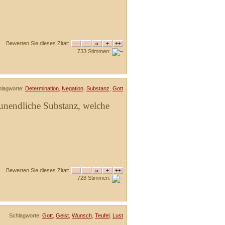
Bewerten Sie dieses Zitat:
733 Stimmen:
hlagworte:
Determination
,
Negation
,
Substanz
,
Gott
 unendliche Substanz, welche
Bewerten Sie dieses Zitat:
728 Stimmen:
Schlagworte:
Gott
,
Geist
,
Wunsch
,
Teufel
,
Lust