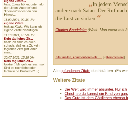
„
eigene Zitate...
In jedem Mensch
hsm
: Etwas höher, unterhalb
der Listen 'Autoren' und
andere nach Satan. Der Ruf nach G
'Themen' findest du den
Hinwei...
“
die Lust zu sinken.
11.09.2024, 09:36 Uhr
eigene Zitate...
Helmut König
: Wie kann ich
Charles Baudelaire
(Werk: Mon coeur mis à
eigene Zitate hinzufügen...
11.10.2021, 10:56 Uhr
Kein tägliches Zit...
hsm
: Ich finde es auch
schade, daß es z.Zt. kein
tägliches Zitat gibt. Aber
man...
Zitat mailen, kommentieren etc. ...
[9
Kommentare
]
20.07.2021, 15:28 Uhr
Kein tägliches Zit...
Norbert
: Mir geht es auch so!
Sind es rechtliche oder
Alle
gefundenen Zitate
durchblättern. (Es wer
technische Probleme? :-(...
Weitere Zitate
Die Welt wird immer absurder. Nur ich b
Christ, so du kannst ein Kind von gan
Das Gute ist dem Göttlichen ebenso fr