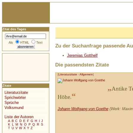
Zitat des Tages
Als
HTML
Text
Zu der Suchanfrage passende Au
Jeremias Gotthelf
Die passendsten Zitate
[
Literaturzitate
-
Allgemein
]
„
Zitate
Antike Te
Literaturzitate
“
Höhe.
Sprichwörter
Sprüche
Volksmund
Johann Wolfgang von Goethe
(Werk: Maxime
Liste der Autoren
A
B
C
D
E
F
G
H
I
J
K
L
M
N
O
P
Q
R
S
T
U
V
W
X
Y
Z