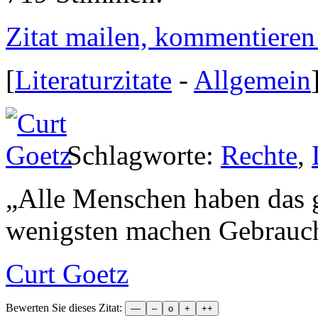
Zitat mailen, kommentieren e
[
Literaturzitate
-
Allgemein
Schlagworte:
Rechte
,
„
Alle Menschen haben das g
wenigsten machen Gebrauc
Curt Goetz
Bewerten Sie dieses Zitat: