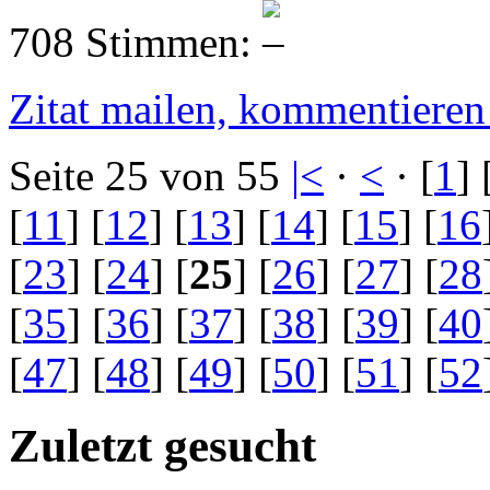
708 Stimmen:
Zitat mailen, kommentieren e
Seite 25 von 55
|<
·
<
· [
1
] 
[
11
] [
12
] [
13
] [
14
] [
15
] [
16
[
23
] [
24
] [
25
] [
26
] [
27
] [
28
[
35
] [
36
] [
37
] [
38
] [
39
] [
40
[
47
] [
48
] [
49
] [
50
] [
51
] [
52
Zuletzt gesucht