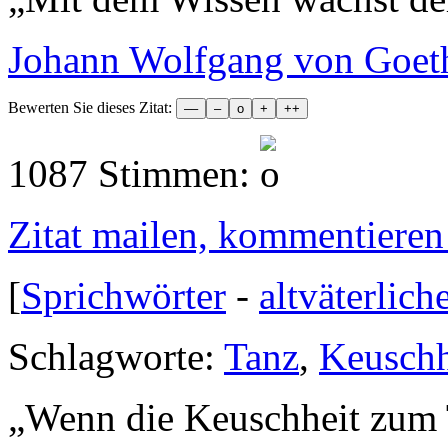
Johann Wolfgang von Goet
Bewerten Sie dieses Zitat:
1087 Stimmen:
Zitat mailen, kommentieren e
[
Sprichwörter
-
altväterlich
Schlagworte:
Tanz
,
Keuschh
„
Wenn die Keuschheit zum T