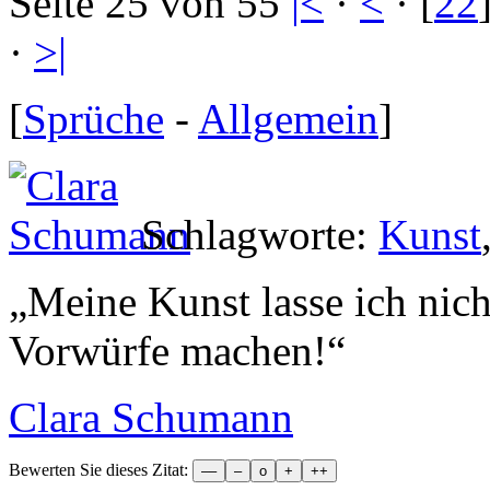
Seite 25 von 55
|<
·
<
· [
22
·
>|
[
Sprüche
-
Allgemein
]
Schlagworte:
Kunst
„
Meine Kunst lasse ich nich
Vorwürfe machen!
“
Clara Schumann
Bewerten Sie dieses Zitat: