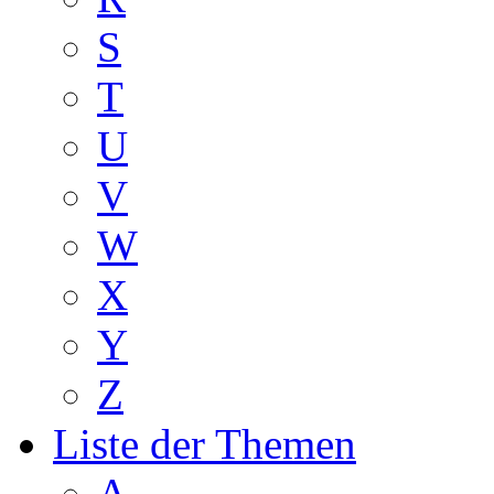
S
T
U
V
W
X
Y
Z
Liste der Themen
A