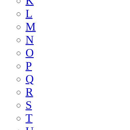
K
L
M
N
O
P
Q
R
S
T