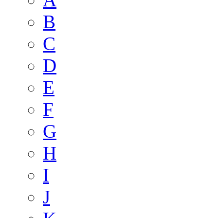
B
C
D
E
F
G
H
I
J