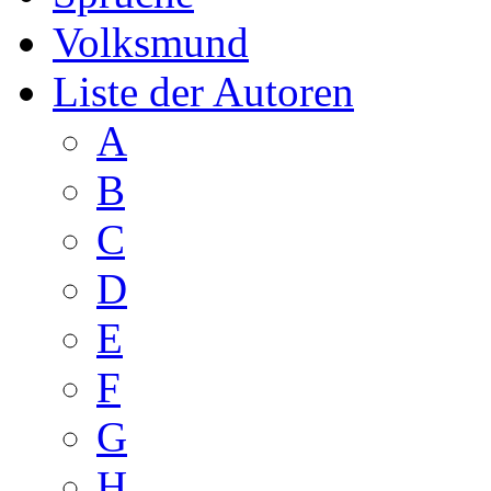
Volksmund
Liste der Autoren
A
B
C
D
E
F
G
H