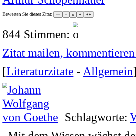
Bewerten Sie dieses Zitat:
844 Stimmen:
Zitat mailen, kommentieren e
[
Literaturzitate
-
Allgemein
Schlagworte:
W
„
Mit dem Wissen wächst der