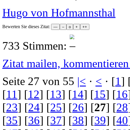
Hugo von Hofmannsthal
Bewerten Sie dieses Zitat:
733 Stimmen:
Zitat mailen, kommentieren e
Seite 27 von 55
|<
·
<
· [
1
] 
[
11
] [
12
] [
13
] [
14
] [
15
] [
16
[
23
] [
24
] [
25
] [
26
] [
27
] [
28
[
35
] [
36
] [
37
] [
38
] [
39
] [
40