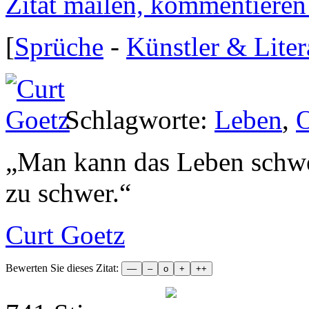
Zitat mailen, kommentieren e
[
Sprüche
-
Künstler & Liter
Schlagworte:
Leben
,
„
Man kann das Leben schwer
zu schwer.
“
Curt Goetz
Bewerten Sie dieses Zitat: