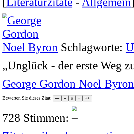
[
Literaturzitate
-
Allgemein
Schlagworte:
U
„
Unglück - der erste Weg z
George Gordon Noel Byron
Bewerten Sie dieses Zitat:
728 Stimmen: