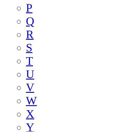
P
Q
R
S
T
U
V
W
X
Y