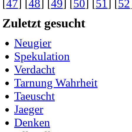
[
47
] [
48
] [
49
] [
50
] [
51
] [
52
Zuletzt gesucht
Neugier
Spekulation
Verdacht
Tarnung Wahrheit
Taeuscht
Jaeger
Denken