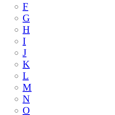
F
G
H
I
J
K
L
M
N
O