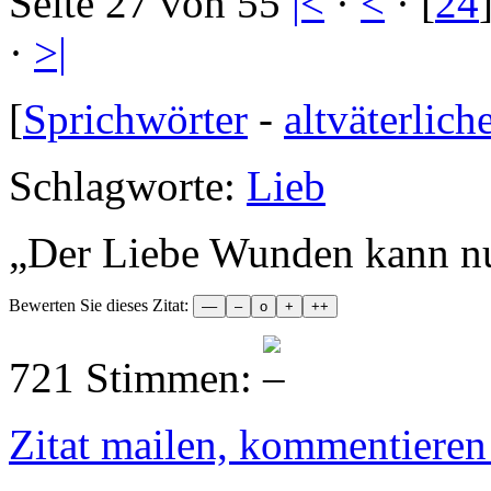
Seite 27 von 55
|<
·
<
· [
24
·
>|
[
Sprichwörter
-
altväterlich
Schlagworte:
Lieb
„
Der Liebe Wunden kann nur
Bewerten Sie dieses Zitat:
721 Stimmen:
Zitat mailen, kommentieren e