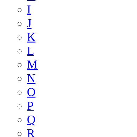
I
J
K
L
M
N
O
P
Q
R