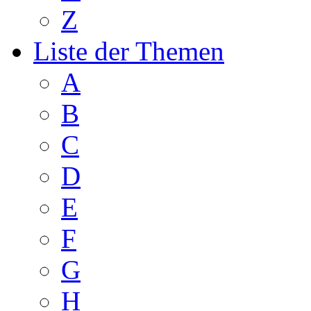
Z
Liste der Themen
A
B
C
D
E
F
G
H