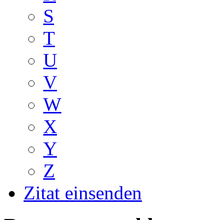
S
T
U
V
W
X
Y
Z
Zitat einsenden