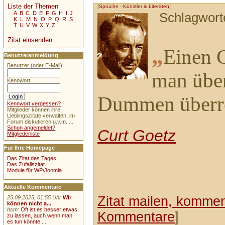
Liste der Themen
[
Sprüche
-
Künstler & Literaten
]
A
B
C
D
E
F
G
H
I
J
Schlagwort
K
L
M
N
O
P
Q
R
S
T
U
V
W
X
Y
Z
Zitat einsenden
„
Einen 
Benutzeranmeldung
Benutzer (oder E-Mail):
man über
Kennwort:
Dummen überr
Kennwort vergessen?
Mitglieder können ihre
Lieblingszitate verwalten, im
Forum diskutieren u.v.m. ...
Schon angemeldet?
Curt Goetz
Mitgliederliste
Für Ihre Homepage
Das Zitat des Tages
Das Zufallszitat
Module für WP/Joomla
Aktuelle Kommentare
Zitat mailen, komment
25.09.2025, 01:55 Uhr
Wir
können nicht a...
hsm
:
Oft ist es besser etwas
Kommentare
]
zu lassen, auch wenn man
es tun könnte....