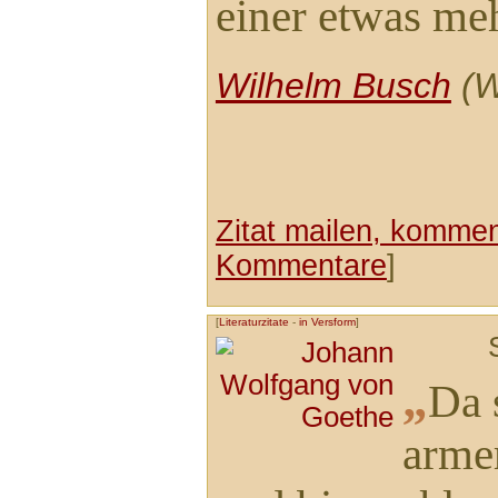
einer etwas meh
Wilhelm Busch
(W
Zitat mailen, komment
Kommentare
]
[
Literaturzitate
-
in Versform
]
„
Da 
armer