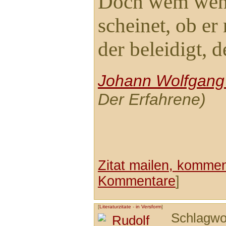
Doch wem weni
scheinet, ob er 
der beleidigt, d
Johann Wolfgang
Der Erfahrene)
Zitat mailen, komment
Kommentare
]
[
Literaturzitate
-
in Versform
]
Schlagwo