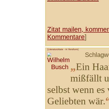
Zitat mailen, komment
Kommentare
]
[
Literaturzitate
-
in Versform
]
Schlagw
„
Ein Haa
mißfällt u
selbst wenn es
Geliebten wär.