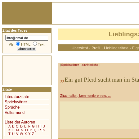
Zitat des Tages
Lieblings
Als
HTML
Text
·
·
·
Übersicht
Profil
Lieblingszitate
Eige
[
Sprichwörter
-
altväterliche
]
„
Ein gut Pferd sucht man im Sta
Zitate
Zitat mailen, kommentieren etc. ...
Literaturzitate
Sprichwörter
Sprüche
Volksmund
Liste der Autoren
A
B
C
D
E
F
G
H
I
J
K
L
M
N
O
P
Q
R
S
T
U
V
W
X
Y
Z