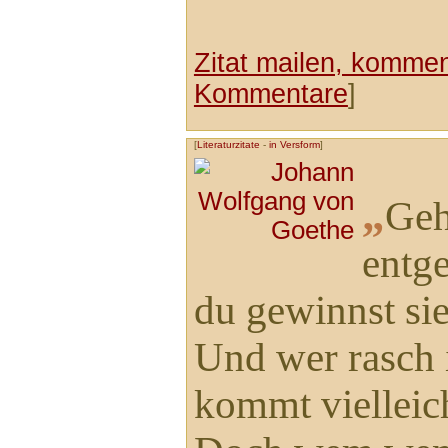
Zitat mailen, komment
Kommentare
]
[
Literaturzitate
-
in Versform
]
„
Geh
entg
du gewinnst sie
Und wer rasch 
kommt vielleich