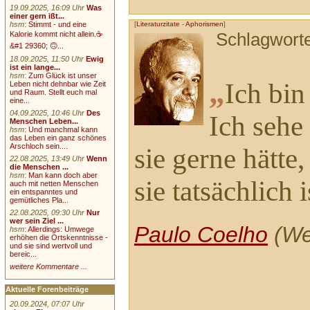
19.09.2025, 16:09 Uhr
Was
einer gern ißt...
hsm
:
Stimmt - und eine
[
Literaturzitate
-
Aphorismen
]
Kalorie kommt nicht allein.☕
Schlagwort
&#1 29360; 🙃...
18.09.2025, 11:50 Uhr
Ewig
ist ein lange...
hsm
:
Zum Glück ist unser
„
Ich bin
Leben nicht dehnbar wie Zeit
und Raum. Stellt euch mal
eine...
04.09.2025, 10:46 Uhr
Des
Ich sehe 
Menschen Leben...
hsm
:
Und manchmal kann
das Leben ein ganz schönes
Arschloch sein....
sie gerne hätte,
22.08.2025, 13:49 Uhr
Wenn
die Menschen ...
hsm
:
Man kann doch aber
sie tatsächlich i
auch mit netten Menschen
ein entspanntes und
gemütliches Pla...
22.08.2025, 09:30 Uhr
Nur
wer sein Ziel ...
Paulo Coelho
(Wer
hsm
:
Allerdings: Umwege
erhöhen die Ortskenntnisse -
und sie sind wertvoll und
bereic...
weitere Kommentare ...
Aktuelle Forenbeiträge
20.09.2024, 07:07 Uhr