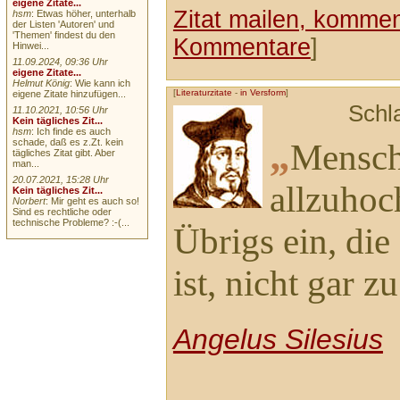
eigene Zitate...
Zitat mailen, komment
hsm
: Etwas höher, unterhalb
der Listen 'Autoren' und
'Themen' findest du den
Kommentare
]
Hinwei...
11.09.2024, 09:36 Uhr
eigene Zitate...
Helmut König
: Wie kann ich
[
Literaturzitate
-
in Versform
]
eigene Zitate hinzufügen...
Schl
11.10.2021, 10:56 Uhr
Kein tägliches Zit...
hsm
: Ich finde es auch
„
schade, daß es z.Zt. kein
Mensch,
tägliches Zitat gibt. Aber
man...
20.07.2021, 15:28 Uhr
allzuhoch
Kein tägliches Zit...
Norbert
: Mir geht es auch so!
Sind es rechtliche oder
technische Probleme? :-(...
Übrigs ein, die
ist, nicht gar z
Angelus Silesius