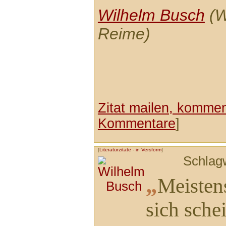
Wilhelm Busch
(W
Reime)
Zitat mailen, komment
Kommentare
]
[
Literaturzitate
-
in Versform
]
Schlag
„
Meisten
sich sche