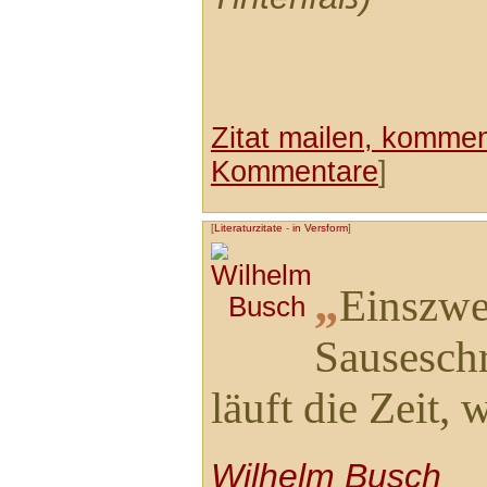
Zitat mailen, komment
Kommentare
]
[
Literaturzitate
-
in Versform
]
„
Einszwe
Sauseschr
läuft die Zeit, 
Wilhelm Busch