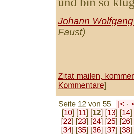
und bin so klug
Johann Wolfgang
Faust)
Zitat mailen, komment
Kommentare
]
Seite 12 von 55
|<
·
[
10
] [
11
] [
12
] [
13
] [
14
]
[
22
] [
23
] [
24
] [
25
] [
26
]
[
34
] [
35
] [
36
] [
37
] [
38
]