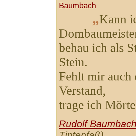
„
Kann ic
Dombaumeister
behau ich als S
Stein.
Fehlt mir auch
Verstand,
trage ich Mörte
Rudolf Baumbac
Tintenfaß)