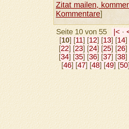
Zitat mailen, komment
Kommentare
]
Seite 10 von 55
|<
·
[
10
] [
11
] [
12
] [
13
] [
14
]
[
22
] [
23
] [
24
] [
25
] [
26
]
[
34
] [
35
] [
36
] [
37
] [
38
]
[
46
] [
47
] [
48
] [
49
] [
50