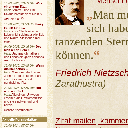
Menschhe
19.09.2025, 16:09 Uhr
Was
einer gern ißt...
„
hsm
:
Stimmt - und eine
Man mu
Kalorie kommt nicht allein.☕
&#1 29360; 🙃...
sich hab
18.09.2025, 11:50 Uhr
Ewig
ist ein lange...
hsm
:
Zum Glück ist unser
Leben nicht dehnbar wie Zeit
tanzenden Ster
und Raum. Stellt euch mal
eine...
04.09.2025, 10:46 Uhr
Des
“
Menschen Leben...
können.
hsm
:
Und manchmal kann
das Leben ein ganz schönes
Arschloch sein....
22.08.2025, 13:49 Uhr
Wenn
die Menschen ...
Friedrich Nietzsc
hsm
:
Man kann doch aber
auch mit netten Menschen
ein entspanntes und
Zarathustra)
gemütliches Pla...
22.08.2025, 09:30 Uhr
Nur
wer sein Ziel ...
hsm
:
Allerdings: Umwege
erhöhen die Ortskenntnisse -
und sie sind wertvoll und
bereic...
weitere Kommentare ...
Zitat mailen, komment
Aktuelle Forenbeiträge
20.09.2024, 07:07 Uhr