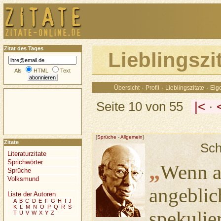
Zitat des Tages
Lieblingszi
Als
HTML
Text
·
·
·
Übersicht
Profil
Lieblingszitate
Eige
Seite 10 von 55
|<
·
[
Sprüche
-
Allgemein
]
Zitate
Sch
Literaturzitate
Sprichwörter
„
Wenn al
Sprüche
Volksmund
angeblic
Liste der Autoren
A
B
C
D
E
F
G
H
I
J
K
L
M
N
O
P
Q
R
S
spekulier
T
U
V
W
X
Y
Z