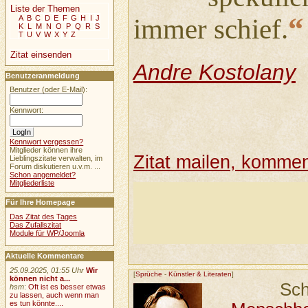
Liste der Themen
“
A
B
C
D
E
F
G
H
I
J
immer schief.
K
L
M
N
O
P
Q
R
S
T
U
V
W
X
Y
Z
Zitat einsenden
Andre Kostolany
Benutzeranmeldung
Benutzer (oder E-Mail):
Kennwort:
Kennwort vergessen?
Mitglieder können ihre
Zitat mailen, komment
Lieblingszitate verwalten, im
Forum diskutieren u.v.m. ...
Schon angemeldet?
Mitgliederliste
Für Ihre Homepage
Das Zitat des Tages
Das Zufallszitat
Module für WP/Joomla
Aktuelle Kommentare
25.09.2025, 01:55 Uhr
Wir
[
Sprüche
-
Künstler & Literaten
]
können nicht a...
Sch
hsm
:
Oft ist es besser etwas
zu lassen, auch wenn man
es tun könnte....