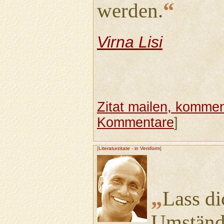
“
werden.
Virna Lisi
Zitat mailen, komment
Kommentare
]
[
Literaturzitate
-
in Versform
]
„
Lass d
Umständ