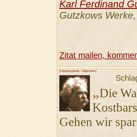
Karl Ferdinand G
Gutzkows Werke, 
Zitat mailen, komment
[
Literaturzitate
-
Allgemein
]
Schla
„
Die Wah
Kostbars
Gehen wir spa