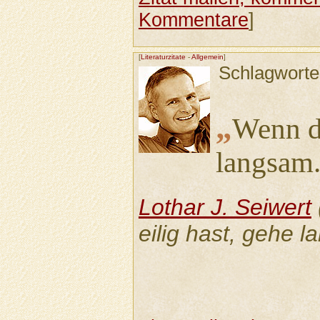
Kommentare
]
[
Literaturzitate
-
Allgemein
]
Schlagworte
„
Wenn du
langsam
Lothar J. Seiwert
eilig hast, gehe 