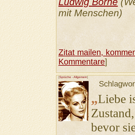
Ludwig Börne
(We
mit Menschen)
Zitat mailen, komment
Kommentare
]
[
Sprüche
-
Allgemein
]
Schlagwor
„
Liebe i
Zustand,
bevor si