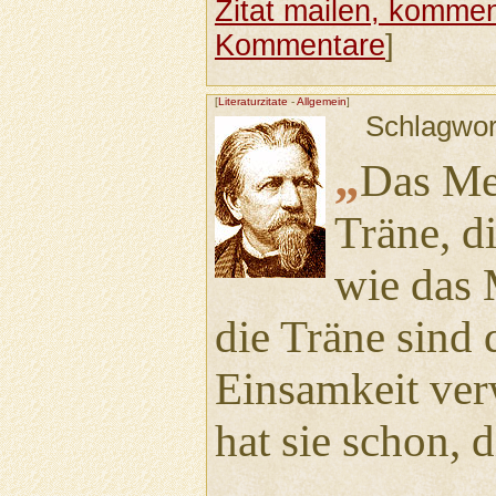
Zitat mailen, komment
Kommentare
]
[
Literaturzitate
-
Allgemein
]
Schlagwor
„
Das Mee
Träne, di
wie das 
die Träne sind 
Einsamkeit ve
hat sie schon, d