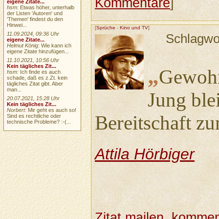
Kommentare
]
eigene Zitate...
hsm
: Etwas höher, unterhalb
der Listen 'Autoren' und
'Themen' findest du den
Hinwei...
[
Sprüche
-
Kino und TV
]
11.09.2024, 09:36 Uhr
Schlagwo
eigene Zitate...
Helmut König
: Wie kann ich
eigene Zitate hinzufügen...
11.10.2021, 10:56 Uhr
Kein tägliches Zit...
„
Gewohn
hsm
: Ich finde es auch
schade, daß es z.Zt. kein
tägliches Zitat gibt. Aber
man...
Jung ble
20.07.2021, 15:28 Uhr
Kein tägliches Zit...
Norbert
: Mir geht es auch so!
Bereitschaft z
Sind es rechtliche oder
technische Probleme? :-(...
Attila Hörbiger
Zitat mailen, komment