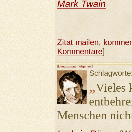
Mark Twain
Zitat mailen, komment
Kommentare
]
[
Literaturzitate
-
Allgemein
]
Schlagworte
„
Vieles
entbehre
Menschen nicht